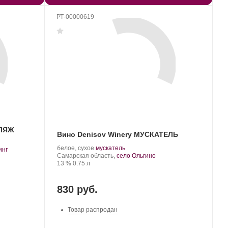
РТ-00000619
БЛЯЖ
Вино Denisov Winery МУСКАТЕЛЬ
Производитель:
.
.
белое, сухое
мускатель
инг
Denisov
Регион:
Сорт
Самарская область,
село Ольгино
Winery.
Крепость
.
Объем
винограда:
13 %
0.75 л
830 руб.
Товар распродан