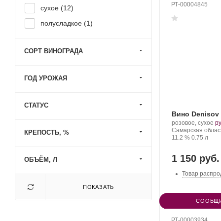
РТ-00004845
сухое (
12
)
полусладкое (
1
)
СОРТ ВИНОГРАДА
ГОД УРОЖАЯ
СТАТУС
Вино Denisov
Производитель:
.
розовое, сухое
р
Denisov
Регион:
С
Самарская облас
КРЕПОСТЬ, %
Winery.
Крепость
.
Объем
ви
11.2 %
0.75 л
1 150 руб.
ОБЪЁМ, Л
Товар распро
ПОКАЗАТЬ
СООБЩИ
РТ-00003934