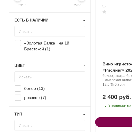
331.5
2400
ЕСТЬ В НАЛИЧИИ
«Золотая Балка» на 1й
Брестской (
1
)
Вино игристо
ЦВЕТ
«Рислинг» 20
Производитель:
белое, экстра бр
Denisov
Регион:
Самарская облас
Winery.
Крепость
.
Объем
12.5 %
0.75 л
белое (
13
)
2 400 руб.
розовое (
7
)
В наличии:
ма
ТИП