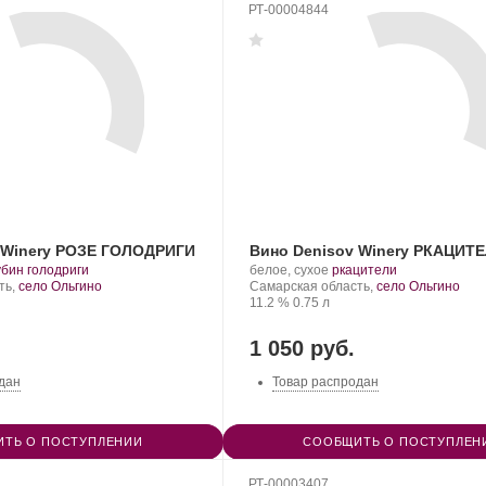
РТ-00004844
 Winery РОЗЕ ГОЛОДРИГИ
Вино Denisov Winery РКАЦИТЕ
.
Производитель:
.
.
убин голодриги
белое, сухое
ркацители
орт
Denisov
Регион:
Сорт
ть,
село Ольгино
Самарская область,
село Ольгино
нограда:
Winery.
Крепость
.
Объем
винограда:
11.2 %
0.75 л
1 050 руб.
дан
Товар распродан
ТЬ О ПОСТУПЛЕНИИ
СООБЩИТЬ О ПОСТУПЛЕН
РТ-00003407