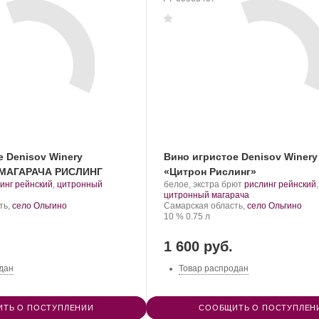
е Denisov Winery
Вино игристое Denisov Winer
МАГАРАЧА РИСЛИНГ
«Цитрон Рислинг»
Производитель:
.
инг рейнский
,
цитронный
белое, экстра брют
рислинг рейнский
,
т
Denisov
Сорт
.
цитронный магарача
града:
Winery.
Регион:
винограда:
ть,
село Ольгино
Самарская область,
село Ольгино
Крепость
.
Объем
10 %
0.75 л
1 600 руб.
дан
Товар распродан
ТЬ О ПОСТУПЛЕНИИ
СООБЩИТЬ О ПОСТУПЛЕН