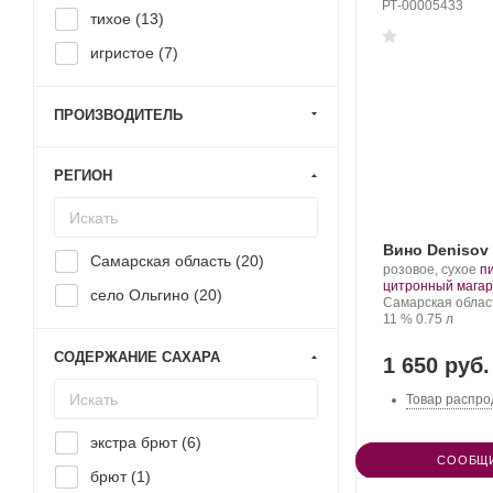
РТ-00005433
тихое (
13
)
игристое (
7
)
ПРОИЗВОДИТЕЛЬ
РЕГИОН
Вино Denisov
Самарская область (
20
)
Производитель:
.
розовое, сухое
п
Denisov
С
цитронный магар
село Ольгино (
20
)
Winery.
Регион:
ви
Самарская облас
Крепость
.
Объем
11 %
0.75 л
СОДЕРЖАНИЕ САХАРА
1 650 руб.
Товар распро
экстра брют (
6
)
СООБЩИ
брют (
1
)