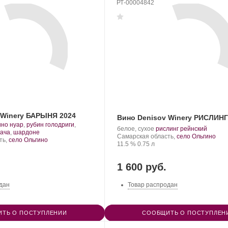
РТ-00004842
 Winery БАРЫНЯ 2024
Вино Denisov Winery РИСЛИНГ
ино нуар
,
рубин голодриги
,
Производитель:
.
.
белое, сухое
рислинг рейнский
орт
.
ача
,
шардоне
Denisov
Регион:
Сорт
Самарская область,
село Ольгино
нограда:
ть,
село Ольгино
Winery.
Крепость
.
Объем
винограда:
11.5 %
0.75 л
1 600 руб.
дан
Товар распродан
ТЬ О ПОСТУПЛЕНИИ
СООБЩИТЬ О ПОСТУПЛЕН