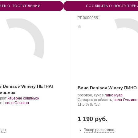
ТЬ О ПОСТУПЛЕНИИ
СООБЩИТЬ О ПОСТУПЛЕН
РТ-00000551
е Denisov Winery ПЕТНАТ
Вино Denisov Winery ПИНО
иньон»
Производитель:
.
.
розовое, сухое
пино нуар
.
.
брют
каберне совиньон
Denisov
Регион:
Сорт
Самарская область,
село Ольгино
Сорт
ть,
село Ольгино
Winery.
Крепость
.
Объем
винограда:
11.5 %
0.75 л
винограда:
1 190 руб.
дан
Товар распродан