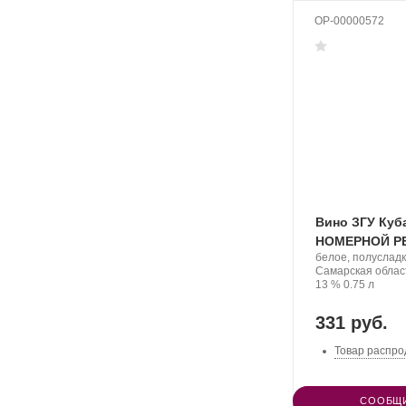
OP-00000572
Вино ЗГУ Куб
НОМЕРНОЙ РЕ
Производитель:
белое, полуслад
Фанагория.
Регион:
Самарская облас
Крепость
.
Объем
13 %
0.75 л
331 руб.
Товар распро
СООБЩИ