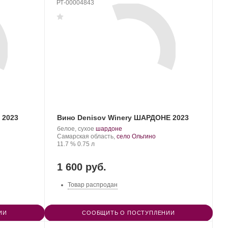
РТ-00004843
 2023
Вино Denisov Winery ШАРДОНЕ 2023
Производитель:
.
.
белое, сухое
шардоне
Denisov
Регион:
Сорт
Самарская область,
село Ольгино
Winery.
Крепость
.
Объем
винограда:
11.7 %
0.75 л
1 600 руб.
Товар распродан
ИИ
СООБЩИТЬ О ПОСТУПЛЕНИИ