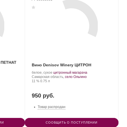
y ПЕТНАТ
Вино Denisov Winery ЦИТРОН
Производитель:
.
.
белое, сухое
цитронный магарача
Denisov
Регион:
Сорт
Самарская область,
село Ольгино
Winery.
Крепость
.
Объем
винограда:
11 %
0.75 л
950 руб.
Товар распродан
ИИ
СООБЩИТЬ О ПОСТУПЛЕНИИ