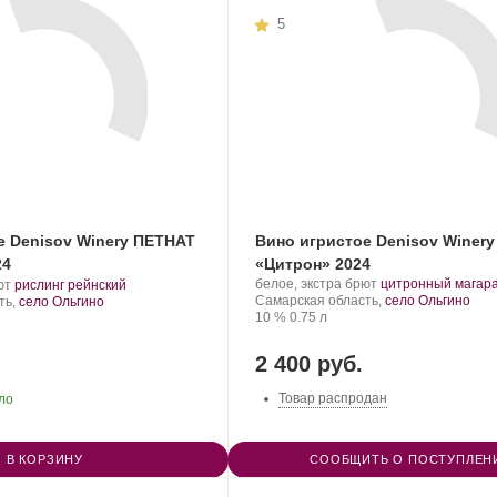
5
Вино игристое Denisov Winer
е Denisov Winery ПЕТНАТ
«Цитрон» 2024
24
Производитель:
.
.
.
белое, экстра брют
цитронный магар
ют
рислинг рейнский
Denisov
Регион:
Сорт
Сорт
Самарская область,
село Ольгино
ть,
село Ольгино
Winery.
Крепость
.
Объем
винограда:
винограда:
10 %
0.75 л
2 400 руб.
Товар распродан
ло
В КОРЗИНУ
СООБЩИТЬ О ПОСТУПЛЕН