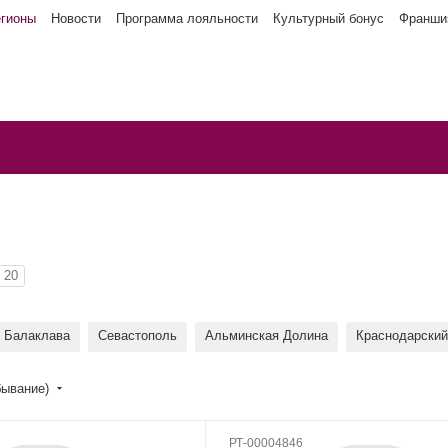
егионы
Новости
Программа лояльности
Культурный бонус
Франши
20
Балаклава
Севастополь
Альминская Долина
Краснодарский
бывание)
РТ-00004846