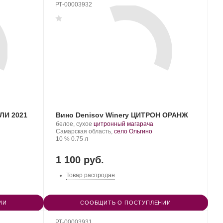
РТ-00003932
ЛИ 2021
Вино Denisov Winery ЦИТРОН ОРАНЖ
Производитель:
.
.
белое, сухое
цитронный магарача
Denisov
Регион:
Сорт
Самарская область,
село Ольгино
Winery.
Крепость
.
Объем
винограда:
10 %
0.75 л
1 100 руб.
Товар распродан
ИИ
СООБЩИТЬ О ПОСТУПЛЕНИИ
РТ-00003931