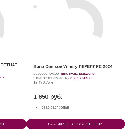
y ПЕТНАТ
Вино Denisov Winery ПЕРЕПЛЯС 2024
Производитель:
.
.
розовое, сухое
пино нуар
,
шардоне
.
ача
Denisov
Регион:
Сорт
Самарская область,
село Ольгино
Winery.
Крепость
.
Объем
винограда:
13 %
0.75 л
1 650 руб.
Товар распродан
ИИ
СООБЩИТЬ О ПОСТУПЛЕНИИ