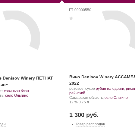
РТ-00000550
Вино Denisov Winery АССАМ
е Denisov Winery ПЕТНАТ
2022
лан»
Производитель:
.
розовое, сухое
рубин голодриги
,
рисл
.
.
ют
совиньон блан
Denisov
.
Сорт
рейнский
Сорт
ть,
село Ольгино
Winery.
Регион:
винограда:
Самарская область,
село Ольгино
винограда:
Крепость
.
Объем
12 %
0.75 л
1 300 руб.
дан
Товар распродан