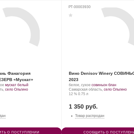
РТ-00003930
ань Фанагория
Вино Denisov Winery СОВИН
ЗЕРВ «Мускат»
2023
.
.
Производитель:
.
.
кое
мускат белый
белое, сухое
совиньон блан
Сорт
Denisov
Регион:
Сорт
ть,
село Ольгино
Самарская область,
село Ольгино
винограда:
Winery.
Крепость
.
Объем
винограда:
12 %
0.75 л
1 350 руб.
дан
Товар распродан
ТЬ О ПОСТУПЛЕНИИ
СООБЩИТЬ О ПОСТУПЛЕН