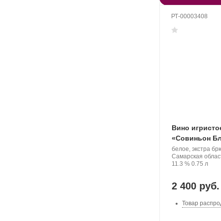
РТ-00003408
Вино игристо
«Совиньон Б
Производитель:
белое, экстра бр
Denisov
Регион:
Самарская облас
Winery.
Крепость
.
Объем
11.3 %
0.75 л
2 400 руб.
Товар распро