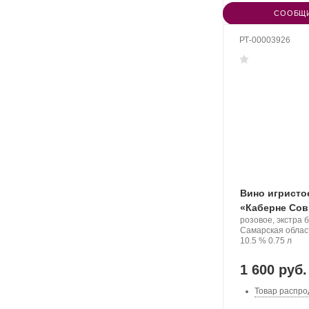
СООБЩИ
РТ-00003926
Вино игристо
«Каберне Сов
Производитель:
розовое, экстра 
Denisov
Регион:
Самарская облас
Winery.
Крепость
.
Объем
10.5 %
0.75 л
1 600 руб.
Товар распро