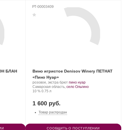
РТ-00003409
ЬОН БЛАН
Вино игристое Denisov Winery ПЕТНАТ
«Пино Нуар»
Производитель:
.
.
розовое, экстра брют
пино нуар
Denisov
Регион:
Сорт
Самарская область,
село Ольгино
Winery.
Крепость
.
Объем
винограда:
10 %
0.75 л
1 600 руб.
Товар распродан
ИИ
СООБЩИТЬ О ПОСТУПЛЕНИИ