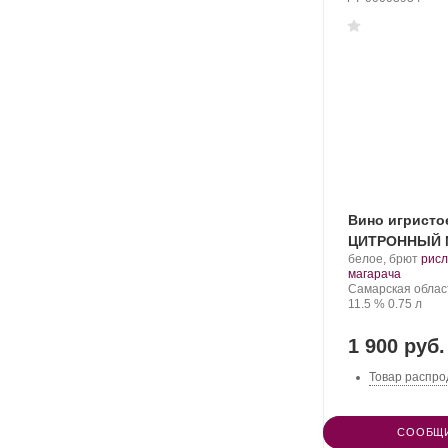
Вино игристо
ЦИТРОННЫЙ 
Производитель:
.
белое, брют
рисл
Denisov
.
Сор
магарача
Winery.
Регион:
вино
Самарская облас
Крепость
.
Объем
11.5 %
0.75 л
1 900 руб.
Товар распро
СООБЩИ