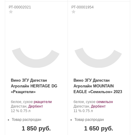
РТ-00002021
РТ-00001954
Вино ЗГУ Дагестан
Вино ЗГУ Дагестан
Агролайн HERITAGE DG
Агролайн MOUNTAIN
«Ркацители»
EAGLE «Семильон» 2023
Производитель:
.
.
Производитель:
.
.
белое, сухое
ркацители
белое, сухое
семильон
ООО
Регион:
Сорт
ООО
Регион:
Сорт
Дагестан,
Дербент
Дагестан,
Дербент
«Агролайн».
Крепость
.
Объем
винограда:
«Агролайн».
Крепость
.
Объем
винограда:
12 %
0.75 л
11 %
0.75 л
Товар распродан
Товар распродан
1 850 руб.
1 650 руб.