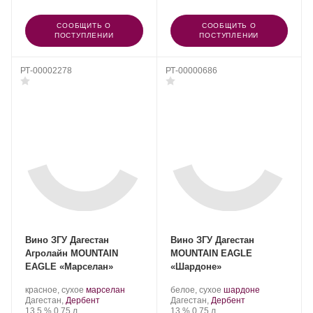
СООБЩИТЬ О
СООБЩИТЬ О
ПОСТУПЛЕНИИ
ПОСТУПЛЕНИИ
РТ-00002278
РТ-00000686
Вино ЗГУ Дагестан
Вино ЗГУ Дагестан
Агролайн MOUNTAIN
MOUNTAIN EAGLE
EAGLE «Марселан»
«Шардоне»
Производитель:
.
.
Производитель:
.
.
красное, сухое
марселан
белое, сухое
шардоне
ООО
Регион:
Сорт
ООО
Регион:
Сорт
Дагестан,
Дербент
Дагестан,
Дербент
«Агролайн».
Крепость
.
Объем
винограда:
«Агролайн».
Крепость
.
Объем
винограда:
13.5 %
0.75 л
13 %
0.75 л