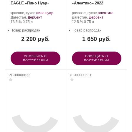
EAGLE «Пино Нуар»
«Алеатико» 2022
Производитель:
.
.
Производитель:
.
.
красное, сухое
пино нуар
розовое, сухое
алеатико
ООО
Регион:
Сорт
ООО
Регион:
Сорт
Дагестан,
Дербент
Дагестан,
Дербент
«Агролайн».
Крепость
.
Объем
винограда:
«Агролайн».
Крепость
.
Объем
винограда:
13.5 %
0.75 л
12.5 %
0.75 л
Товар распродан
Товар распродан
2 200 руб.
1 650 руб.
СООБЩИТЬ О
СООБЩИТЬ О
ПОСТУПЛЕНИИ
ПОСТУПЛЕНИИ
РТ-00000633
РТ-00000631