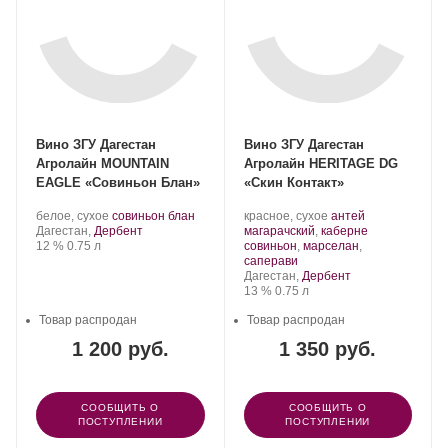
Вино ЗГУ Дагестан
Вино ЗГУ Дагестан
Агролайн MOUNTAIN
Агролайн HERITAGE DG
EAGLE «Совиньон Блан»
«Скин Контакт»
Производитель:
.
.
Производитель:
.
белое, сухое
совиньон блан
красное, сухое
антей
ООО
Регион:
Сорт
ООО
Сорт
Дагестан,
Дербент
магарачский
,
каберне
«Агролайн».
Крепость
.
Объем
винограда:
«Агролайн».
винограда:
12 %
0.75 л
совиньон
,
марселан
,
.
саперави
Регион:
Дагестан,
Дербент
Крепость
.
Объем
13 %
0.75 л
Товар распродан
Товар распродан
1 200 руб.
1 350 руб.
СООБЩИТЬ О
СООБЩИТЬ О
ПОСТУПЛЕНИИ
ПОСТУПЛЕНИИ