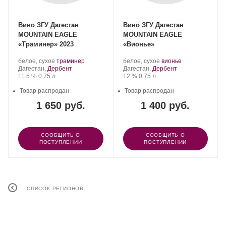
Вино ЗГУ Дагестан
Вино ЗГУ Дагестан
MOUNTAIN EAGLE
MOUNTAIN EAGLE
«Траминер» 2023
«Вионье»
Производитель:
.
.
Производитель:
.
.
белое, сухое
траминер
белое, сухое
вионье
ООО
Регион:
Сорт
ООО
Регион:
Сорт
Дагестан,
Дербент
Дагестан,
Дербент
«Агролайн».
Крепость
.
Объем
винограда:
«Агролайн».
Крепость
.
Объем
винограда:
11.5 %
0.75 л
12 %
0.75 л
Товар распродан
Товар распродан
1 650 руб.
1 400 руб.
СООБЩИТЬ О
СООБЩИТЬ О
ПОСТУПЛЕНИИ
ПОСТУПЛЕНИИ
СПИСОК РЕГИОНОВ