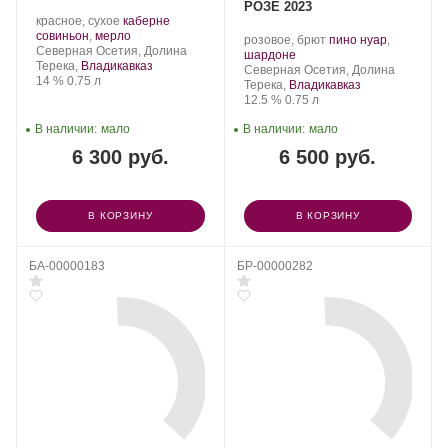
РОЗЕ 2023
Производитель:
.
красное, сухое
каберне
Константин
Сорт
.
совиньон
,
мерло
Производитель:
.
розовое, брют
пино нуар
,
Дзитоев.
Регион:
винограда:
Северная Осетия, Долина
Константин
.
Сорт
шардоне
Терека,
Владикавказ
Дзитоев.
Регион:
винограда:
Северная Осетия, Долина
Крепость
.
Объем
14 %
0.75 л
Терека,
Владикавказ
Крепость
.
Объем
12.5 %
0.75 л
В наличии:
мало
В наличии:
мало
6 300 руб.
6 500 руб.
В КОРЗИНУ
В КОРЗИНУ
БА-00000183
БР-00000282