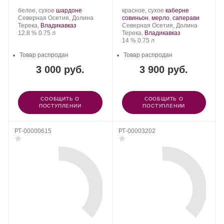
Производитель:
.
.
Производитель:
.
белое, сухое
шардоне
красное, сухое
каберне
Константин
Регион:
Сорт
Константин
Сорт
.
Северная Осетия, Долина
совиньон
,
мерло
,
саперави
Дзитоев.
винограда:
Дзитоев.
Регион:
винограда:
Терека,
Владикавказ
Северная Осетия, Долина
Крепость
.
Объем
12.8 %
0.75 л
Терека,
Владикавказ
Крепость
.
Объем
14 %
0.75 л
Товар распродан
Товар распродан
3 000 руб.
3 900 руб.
СООБЩИТЬ О
СООБЩИТЬ О
ПОСТУПЛЕНИИ
ПОСТУПЛЕНИИ
РТ-00000615
РТ-00003202