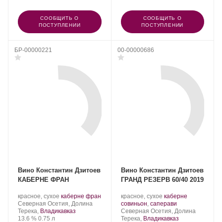
СООБЩИТЬ О
СООБЩИТЬ О
ПОСТУПЛЕНИИ
ПОСТУПЛЕНИИ
БР-00000221
00-00000686
Вино Константин Дзитоев
Вино Константин Дзитоев
КАБЕРНЕ ФРАН
ГРАНД РЕЗЕРВ 60/40 2019
Производитель:
.
.
Производитель:
.
красное, сухое
каберне фран
красное, сухое
каберне
Константин
Регион:
Сорт
Константин
Сорт
.
Северная Осетия, Долина
совиньон
,
саперави
Дзитоев.
винограда:
Дзитоев.
Регион:
винограда:
Терека,
Владикавказ
Северная Осетия, Долина
Крепость
.
Объем
13.6 %
0.75 л
Терека,
Владикавказ