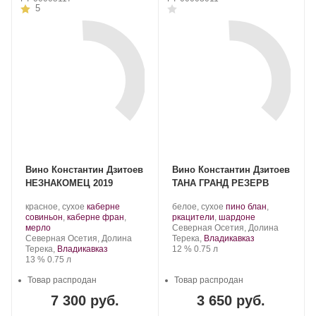
5
Вино Константин Дзитоев
Вино Константин Дзитоев
НЕЗНАКОМЕЦ 2019
ТАНА ГРАНД РЕЗЕРВ
Производитель:
.
Производитель:
.
красное, сухое
каберне
белое, сухое
пино блан
,
Константин
Сорт
Константин
Сорт
.
совиньон
,
каберне фран
,
ркацители
,
шардоне
Дзитоев.
.
винограда:
Дзитоев.
Регион:
винограда:
мерло
Северная Осетия, Долина
Регион:
Северная Осетия, Долина
Терека,
Владикавказ
Крепость
.
Объем
Терека,
Владикавказ
12 %
0.75 л
Крепость
.
Объем
13 %
0.75 л
Товар распродан
Товар распродан
7 300 руб.
3 650 руб.