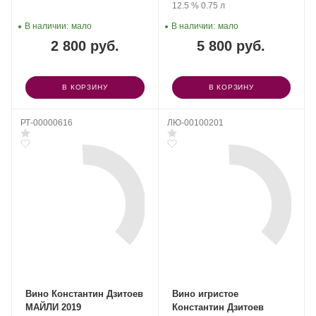
Крепость
.
Объем
12.5 %
0.75 л
В наличии:
мало
В наличии:
мало
2 800 руб.
5 800 руб.
В КОРЗИНУ
В КОРЗИНУ
РТ-00000616
ЛЮ-00100201
Вино Константин Дзитоев
Вино игристое
МАЙЛИ 2019
Константин Дзитоев