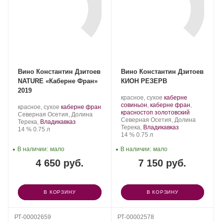
Вино Константин Дзитоев
Вино Константин Дзитоев
NATURE «Каберне Фран»
КИОН РЕЗЕРВ
2019
Производитель:
.
красное, сухое
каберне
Константин
Сорт
совиньон
,
каберне фран
,
Производитель:
.
.
красное, сухое
каберне фран
Дзитоев.
винограда:
.
красностоп золотовский
Константин
Регион:
Сорт
Северная Осетия, Долина
Регион:
Северная Осетия, Долина
Дзитоев.
винограда:
Терека,
Владикавказ
Терека,
Владикавказ
Крепость
.
Объем
14 %
0.75 л
Крепость
.
Объем
14 %
0.75 л
В наличии:
мало
В наличии:
мало
4 650 руб.
7 150 руб.
В КОРЗИНУ
В КОРЗИНУ
РТ-00002659
РТ-00002578