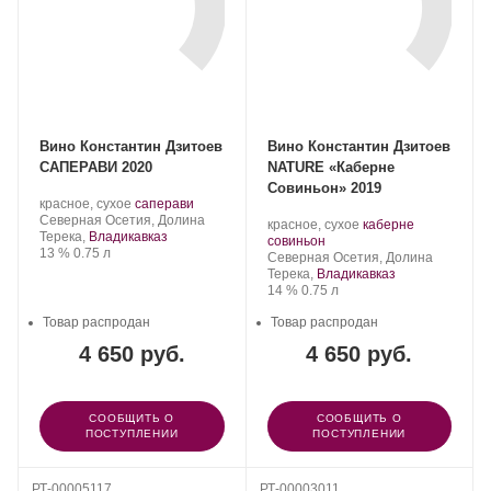
Вино Константин Дзитоев
Вино Константин Дзитоев
САПЕРАВИ 2020
NATURE «Каберне
Совиньон» 2019
Производитель:
.
.
красное, сухое
саперави
Константин
Регион:
Сорт
Северная Осетия, Долина
Производитель:
.
красное, сухое
каберне
Дзитоев.
винограда:
Терека,
Владикавказ
Константин
.
Сорт
совиньон
Крепость
.
Объем
13 %
0.75 л
Дзитоев.
Регион:
винограда:
Северная Осетия, Долина
Терека,
Владикавказ
Крепость
.
Объем
14 %
0.75 л
Товар распродан
Товар распродан
4 650 руб.
4 650 руб.
СООБЩИТЬ О
СООБЩИТЬ О
ПОСТУПЛЕНИИ
ПОСТУПЛЕНИИ
РТ-00005117
РТ-00003011