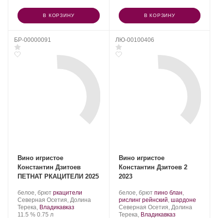
В КОРЗИНУ
В КОРЗИНУ
БР-00000091
ЛЮ-00100406
Вино игристое
Вино игристое
Константин Дзитоев
Константин Дзитоев 2
ПЕТНАТ РКАЦИТЕЛИ 2025
2023
Производитель:
.
.
Производитель:
.
белое, брют
ркацители
белое, брют
пино блан
,
Константин
Регион:
Сорт
Константин
Сорт
.
Северная Осетия, Долина
рислинг рейнский
,
шардоне
Дзитоев.
винограда:
Дзитоев.
Регион:
винограда:
Терека,
Владикавказ
Северная Осетия, Долина
Крепость
.
Объем
11.5 %
0.75 л
Терека,
Владикавказ