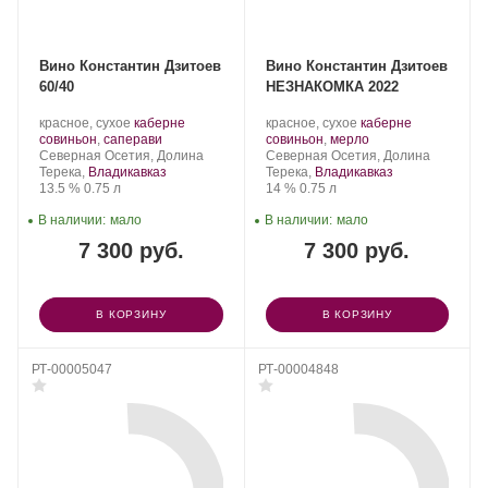
Вино Константин Дзитоев
Вино Константин Дзитоев
60/40
НЕЗНАКОМКА 2022
Производитель:
.
Производитель:
.
красное, сухое
каберне
красное, сухое
каберне
Константин
Сорт
.
Константин
Сорт
.
совиньон
,
саперави
совиньон
,
мерло
Дзитоев.
Регион:
винограда:
Дзитоев.
Регион:
винограда:
Северная Осетия, Долина
Северная Осетия, Долина
Терека,
Владикавказ
Терека,
Владикавказ
Крепость
.
Объем
Крепость
.
Объем
13.5 %
0.75 л
14 %
0.75 л
В наличии:
мало
В наличии:
мало
7 300 руб.
7 300 руб.
В КОРЗИНУ
В КОРЗИНУ
РТ-00005047
РТ-00004848