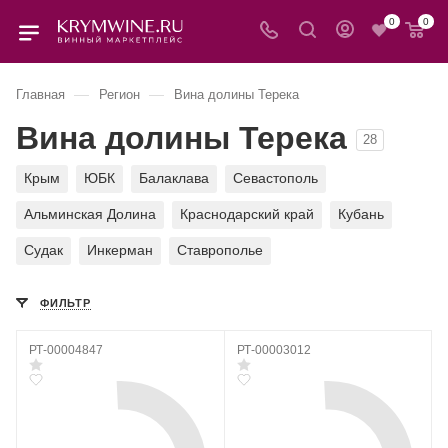
0
0
—
—
Главная
Регион
Вина долины Терека
Вина долины Терека
28
Крым
ЮБК
Балаклава
Севастополь
Альминская Долина
Краснодарский край
Кубань
Судак
Инкерман
Ставрополье
ФИЛЬТР
РТ-00004847
РТ-00003012