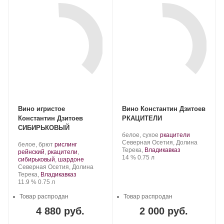
Вино игристое
Вино Константин Дзитоев
Константин Дзитоев
РКАЦИТЕЛИ
СИБИРЬКОВЫЙ
Производитель:
.
.
белое, сухое
ркацители
Константин
Регион:
Сорт
Северная Осетия, Долина
Производитель:
.
белое, брют
рислинг
Дзитоев.
винограда:
Терека,
Владикавказ
Константин
Сорт
рейнский
,
ркацители
,
Крепость
.
Объем
14 %
0.75 л
Дзитоев.
винограда:
.
сибирьковый
,
шардоне
Регион:
Северная Осетия, Долина
Терека,
Владикавказ
Крепость
.
Объем
11.9 %
0.75 л
Товар распродан
Товар распродан
4 880 руб.
2 000 руб.