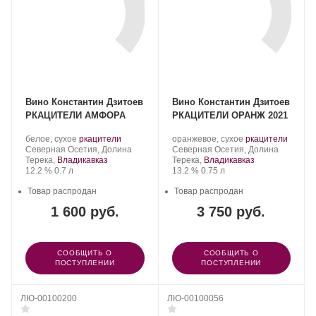
Вино Константин Дзитоев
Вино Константин Дзитоев
РКАЦИТЕЛИ АМФОРА
РКАЦИТЕЛИ ОРАНЖ 2021
Производитель:
.
.
Производитель:
.
.
белое, сухое
ркацители
оранжевое, сухое
ркацители
Константин
Регион:
Сорт
Константин
Регион:
Сорт
Северная Осетия, Долина
Северная Осетия, Долина
Дзитоев.
винограда:
Дзитоев.
винограда:
Терека,
Владикавказ
Терека,
Владикавказ
Крепость
.
Объем
Крепость
.
Объем
12.2 %
0.7 л
13.2 %
0.75 л
Товар распродан
Товар распродан
1 600 руб.
3 750 руб.
СООБЩИТЬ О
СООБЩИТЬ О
ПОСТУПЛЕНИИ
ПОСТУПЛЕНИИ
ЛЮ-00100200
ЛЮ-00100056