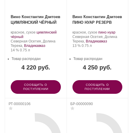
Вино Константин Дзитоев
Вино Константин Дзитоев
ЦИМЛЯНСКИЙ ЧЁРНЫЙ
ПИНО НУАР РЕЗЕРВ
Производитель:
.
Производитель:
.
.
красное, сухое
цимлянский
красное, сухое
пино нуар
Константин
.
Сорт
Константин
Регион:
Сорт
чёрный
Северная Осетия, Долина
Дзитоев.
Регион:
винограда:
Дзитоев.
винограда:
Северная Осетия, Долина
Терека,
Владикавказ
Крепость
.
Объем
Терека,
Владикавказ
13 %
0.75 л
Крепость
.
Объем
14 %
0.75 л
Товар распродан
Товар распродан
4 220 руб.
4 250 руб.
СООБЩИТЬ О
СООБЩИТЬ О
ПОСТУПЛЕНИИ
ПОСТУПЛЕНИИ
РТ-00000106
БР-00000090