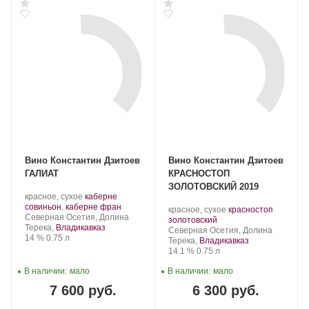
Вино Константин Дзитоев
Вино Константин Дзитоев
ГАЛИАТ
КРАСНОСТОП
ЗОЛОТОВСКИЙ 2019
Производитель:
.
красное, сухое
каберне
Константин
Сорт
.
совиньон
,
каберне фран
Производитель:
.
красное, сухое
красностоп
Дзитоев.
Регион:
винограда:
Северная Осетия, Долина
Константин
.
Сорт
золотовский
Терека,
Владикавказ
Дзитоев.
Регион:
винограда:
Северная Осетия, Долина
Крепость
.
Объем
14 %
0.75 л
Терека,
Владикавказ
Крепость
.
Объем
14.1 %
0.75 л
В наличии:
мало
В наличии:
мало
7 600 руб.
6 300 руб.