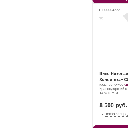
РТ-00004338
Вино Николае
Холостяка» С
Производитель:
.
красное, сухое
си
Николаев
Регион:
С
Краснодарский к
и
Крепость
.
Объем
ви
14 %
0.75 л
Сыновья.
8 500 руб.
Товар распро