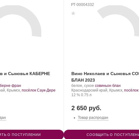
РТ-00004332
ев и Сыновья КАБЕРНЕ
Вино Николаев и Сыновья С
БЛАН 2023
.
Производитель:
.
.
аберне фран
белое, сухое
совиньон блан
орт
Николаев
Регион:
Сорт
рай, Крымск,
посёлок Саук-Дере
Краснодарский край, Крымск,
посёлок
нограда:
и
Крепость
.
Объем
винограда:
12 %
0.75 л
Сыновья.
2 650 руб.
дан
Товар распродан
ТЬ О ПОСТУПЛЕНИИ
СООБЩИТЬ О ПОСТУПЛЕН