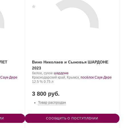
ОЛЕТ
Вино Николаев и Сыновья ШАРДОНЕ
2023
Производитель:
.
.
белое, сухое
шардоне
Николаев
Регион:
Сорт
 Саук-Дере
Краснодарский край, Крымск,
посёлок Саук-Дере
и
Крепость
.
Объем
винограда:
12.5 %
0.75 л
Сыновья.
3 800 руб.
Товар распродан
ИИ
СООБЩИТЬ О ПОСТУПЛЕНИИ