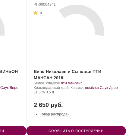
РТ-00004341
5
ОВИНЬОН
Вино Николаев и Сыновья ПТИ
МАНСАН 2019
Производитель:
.
.
белое, сладкое
пти мансенг
Николаев
Регион:
Сорт
 Саук-Дере
Краснодарский край, Крымск,
посёлок Саук-Дере
и
Крепость
.
Объем
винограда:
11.5 %
0.5 л
Сыновья.
2 650 руб.
Товар распродан
ИИ
СООБЩИТЬ О ПОСТУПЛЕНИИ