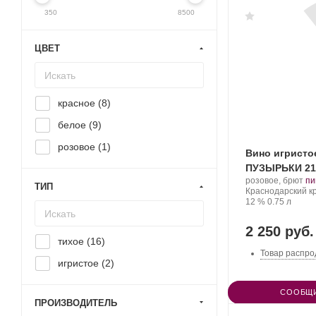
350
8500
ЦВЕТ
красное (
8
)
белое (
9
)
розовое (
1
)
Вино игристо
ПУЗЫРЬКИ 21
Производитель:
.
розовое, брют
пи
ТИП
Николаев
Регион:
Со
Краснодарский к
и
Крепость
.
Объем
ви
12 %
0.75 л
Сыновья.
2 250 руб.
тихое (
16
)
Товар распро
игристое (
2
)
СООБЩИ
ПРОИЗВОДИТЕЛЬ