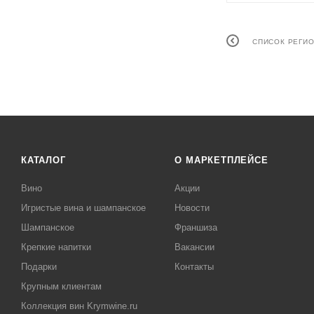
СПИСОК РЕГИ
КАТАЛОГ
О МАРКЕТПЛЕЙСЕ
Вино
Акции
Игристые вина и шампанское
Новости
Шампанское
Франшиза
Крепкие напитки
Вакансии
Подарки
Контакты
Крупным клиентам
Коллекция вин Krymwine.ru