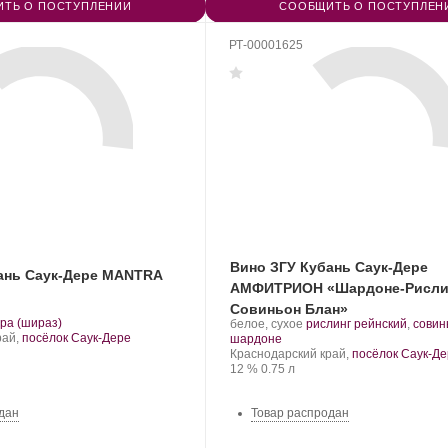
ТЬ О ПОСТУПЛЕНИИ
СООБЩИТЬ О ПОСТУПЛЕН
РТ-00001625
Вино ЗГУ Кубань Саук-Дере
ань Саук-Дере MANTRA
АМФИТРИОН «Шардоне-Рисли
Совиньон Блан»
.
ра (шираз)
Производитель:
.
белое, сухое
рислинг рейнский
,
совин
орт
рай,
посёлок Саук-Дере
Саук-
.
Сорт
шардоне
нограда:
Дере.
Регион:
винограда:
Краснодарский край,
посёлок Саук-Д
Крепость
.
Объем
12 %
0.75 л
дан
Товар распродан