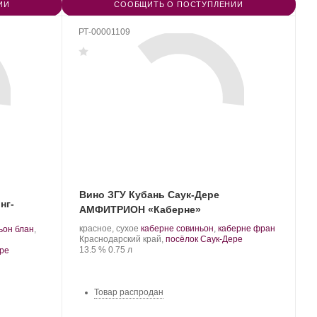
ИИ
СООБЩИТЬ О ПОСТУПЛЕНИИ
РТ-00001109
Вино ЗГУ Кубань Саук-Дере
нг-
АМФИТРИОН «Каберне»
Производитель:
.
.
красное, сухое
каберне совиньон
,
каберне фран
ьон блан
,
Саук-
Регион:
Сорт
Краснодарский край,
посёлок Саук-Дере
Дере.
Крепость
.
Объем
винограда:
13.5 %
0.75 л
ере
Товар распродан