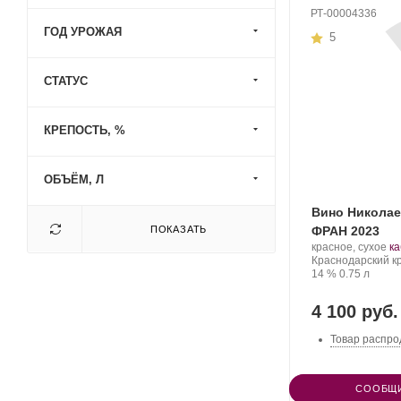
РТ-00004336
ГОД УРОЖАЯ
5
СТАТУС
КРЕПОСТЬ, %
ОБЪЁМ, Л
Вино Никола
ПОКАЗАТЬ
ФРАН 2023
Производитель:
.
красное, сухое
к
Николаев
Регион:
С
Краснодарский к
и
Крепость
.
Объем
ви
14 %
0.75 л
Сыновья.
4 100 руб.
Товар распро
СООБЩИ