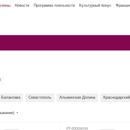
егионы
Новости
Программа лояльности
Культурный бонус
Франши
8
Балаклава
Севастополь
Альминская Долина
Краснодарский
бывание)
РТ-00004434