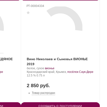
РТ-00004334
ЛЕДЯНОЕ
Вино Николаев и Сыновья ВИОНЬЕ
2019
Производитель:
.
.
белое, сухое
вионье
Николаев
Регион:
Сорт
ере
Краснодарский край, Крымск,
посёлок Саук-Дере
и
Крепость
.
Объем
винограда:
12.5 %
0.75 л
Сыновья.
2 850 руб.
Товар распродан
ИИ
СООБЩИТЬ О ПОСТУПЛЕНИИ