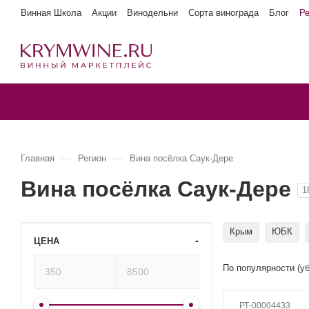
Винная Школа
Акции
Винодельни
Сорта винограда
Блог
Р
—
—
Главная
Регион
Вина посёлка Саук-Дере
Вина посёлка Саук-Дере
1
Крым
ЮБК
ЦЕНА
По популярности (у
РТ-00004433