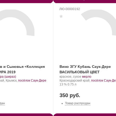
ЛЮ-00000192
в и Сыновья «Коллеция
Вино ЗГУ Кубань Саук-Дере
ИРА 2019
ВАСИЛЬКОВЫЙ ЦВЕТ
.
Производитель:
.
.
ра (шираз)
красное, сухое
мерло
орт
Саук-
Регион:
Сорт
рай, Крымск,
посёлок Саук-Дере
Краснодарский край,
посёлок Саук-Д
нограда:
Дере.
Крепость
.
Объем
винограда:
13 %
0.75 л
350 руб.
дан
Товар распродан