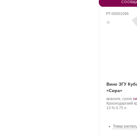
СООБЩИ
РТ-00001096
Вино ЗГУ Куб
«Сира»
Производитель:
.
красное, сухое
си
Саук-
Регион:
С
Краснодарский к
Дере.
Крепость
.
Объем
ви
13 %
0.75 л
Товар распро