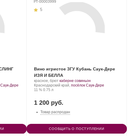
РТ-00003999
5
ИСЛИНГ
Вино игристое ЗГУ Кубань Саук-Дере
ИЗЯ И БЕЛЛА
Производитель:
.
.
красное, брют
каберне совиньон
Саук-
Регион:
Сорт
 Саук-Дере
Краснодарский край,
посёлок Саук-Дере
Дере.
Крепость
.
Объем
винограда:
11 %
0.75 л
1 200 руб.
Товар распродан
ИИ
СООБЩИТЬ О ПОСТУПЛЕНИИ