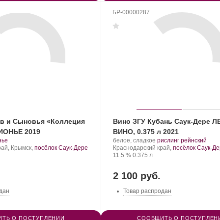
БР-00000287
в и Сыновья «Коллеция
Вино ЗГУ Кубань Саук-Дере 
ИОНЬЕ 2019
ВИНО, 0.375 л 2021
.
Производитель:
.
.
нье
белое, сладкое
рислинг рейнский
т
Саук-
Регион:
Сорт
рай, Крымск,
посёлок Саук-Дере
Краснодарский край,
посёлок Саук-Д
града:
Дере.
Крепость
.
Объем
винограда:
11.5 %
0.375 л
2 100 руб.
дан
Товар распродан
ТЬ О ПОСТУПЛЕНИИ
СООБЩИТЬ О ПОСТУПЛЕН