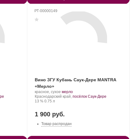
РТ-00000149
Вино ЗГУ Кубань Саук-Дере MANTRA
«Мерло»
Производитель:
.
.
красное, сухое
мерло
Саук-
Регион:
Сорт
ере
Краснодарский край,
посёлок Саук-Дере
Дере.
Крепость
.
Объем
винограда:
13 %
0.75 л
1 900 руб.
Товар распродан