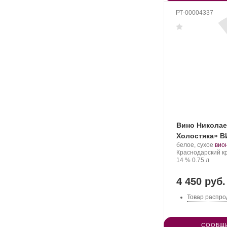
РТ-00004337
Вино Николае
Холостяка» В
Производитель:
.
белое, сухое
вио
Николаев
Регион:
Сор
Краснодарский к
и
Крепость
.
Объем
вино
14 %
0.75 л
Сыновья.
4 450 руб.
Товар распро
СООБЩИ