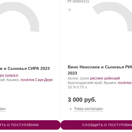
РТ-00004331
Вино Николаев и Сыновья Р
в и Сыновья СИРА 2023
2023
.
ра (шираз)
Производитель:
.
.
белое, сухое
рислинг рейнский
орт
рай, Крымск,
посёлок Саук-Дере
Николаев
Регион:
Сорт
Краснодарский край, Крымск,
посёлок
нограда:
и
Крепость
.
Объем
винограда:
10 %
0.75 л
Сыновья.
3 000 руб.
дан
Товар распродан
ТЬ О ПОСТУПЛЕНИИ
СООБЩИТЬ О ПОСТУПЛЕН