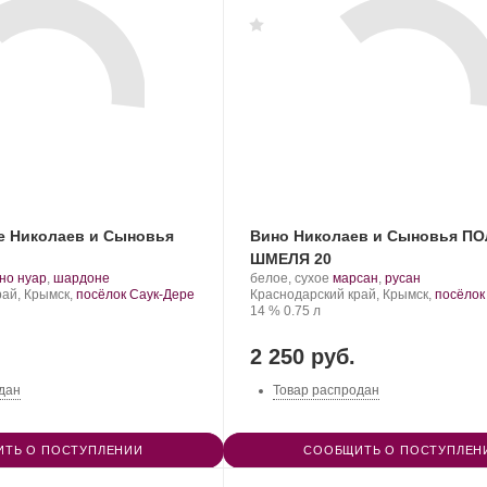
е Николаев и Сыновья
Вино Николаев и Сыновья П
ШМЕЛЯ 20
.
Производитель:
.
.
но нуар
,
шардоне
белое, сухое
марсан
,
русан
рт
Николаев
Регион:
Сорт
рай, Крымск,
посёлок Саук-Дере
Краснодарский край, Крымск,
посёлок
нограда:
и
Крепость
.
Объем
винограда:
14 %
0.75 л
Сыновья.
2 250 руб.
дан
Товар распродан
ТЬ О ПОСТУПЛЕНИИ
СООБЩИТЬ О ПОСТУПЛЕН