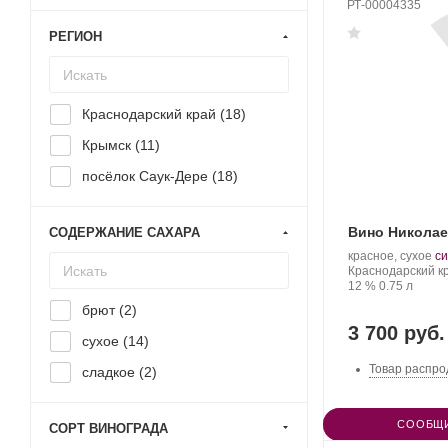
РТ-00004335
РЕГИОН
Краснодарский край (
18
)
Крымск (
11
)
посёлок Саук-Дере (
18
)
Вино Николае
СОДЕРЖАНИЕ САХАРА
Производитель:
.
красное, сухое
си
Николаев
Регион:
С
Краснодарский к
и
Крепость
.
Объем
ви
12 %
0.75 л
Сыновья.
брют (
2
)
3 700 руб.
сухое (
14
)
Товар распро
сладкое (
2
)
СООБЩИ
СОРТ ВИНОГРАДА