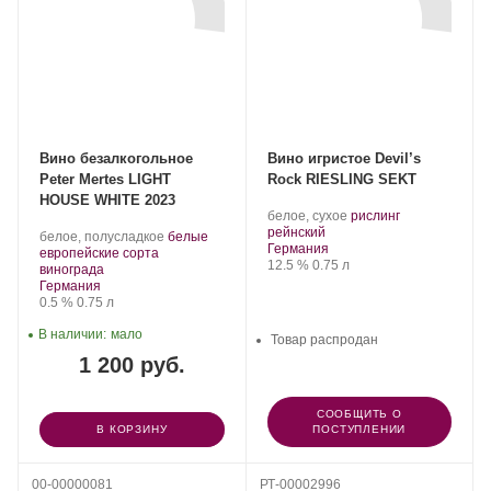
Вино безалкогольное
Вино игристое Devil’s
Peter Mertes LIGHT
Rock RIESLING SEKT
HOUSE WHITE 2023
.
белое, сухое
рислинг
.
Сорт
рейнский
Производитель:
.
белое, полусладкое
белые
Регион:
винограда:
Германия
Peter
Сорт
европейские сорта
Крепость
.
Объем
12.5 %
0.75 л
Mertes.
.
винограда:
винограда
Регион:
Германия
Крепость
.
Объем
0.5 %
0.75 л
В наличии:
мало
Товар распродан
1 200 руб.
СООБЩИТЬ О
В КОРЗИНУ
ПОСТУПЛЕНИИ
00-00000081
РТ-00002996