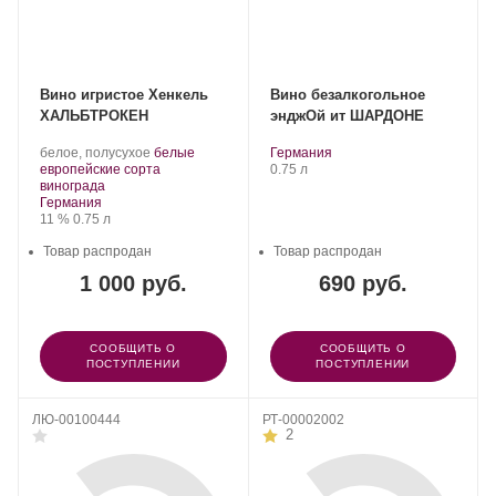
Вино игристое Хенкель
Вино безалкогольное
ХАЛЬБТРОКЕН
энджОй ит ШАРДОНЕ
.
.
Регион:
белое, полусухое
белые
Германия
Сорт
Объем
европейские сорта
0.75 л
.
винограда:
винограда
Регион:
Германия
Крепость
.
Объем
11 %
0.75 л
Товар распродан
Товар распродан
1 000 руб.
690 руб.
СООБЩИТЬ О
СООБЩИТЬ О
ПОСТУПЛЕНИИ
ПОСТУПЛЕНИИ
ЛЮ-00100444
РТ-00002002
2