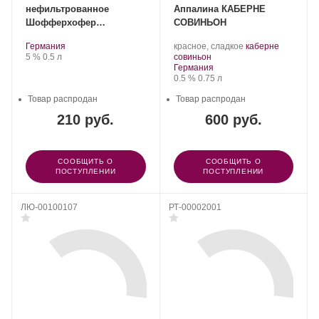
нефильтрованное
Аппалина КАБЕРНЕ
Шофферхофер
СОВИНЬОН
Хефевайзен 5% 0,5л
.
Регион:
.
Германия
красное, сладкое
каберне
Крепость
.
Объем
.
Сорт
5 %
0.5 л
совиньон
Регион:
винограда:
Германия
Крепость
.
Объем
0.5 %
0.75 л
Товар распродан
Товар распродан
210 руб.
600 руб.
СООБЩИТЬ О
СООБЩИТЬ О
ПОСТУПЛЕНИИ
ПОСТУПЛЕНИИ
ЛЮ-00100107
РТ-00002001