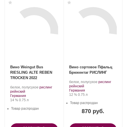
Вино Weingut Bus
Вино сортовое Пфальц
RIESLING ALTE REBEN
Брюкентаг РИСЛИНГ
TROCKEN 2022
.
белое, полусухое
рислинг
.
Сорт
рейнский
.
белое, полусухое
рислинг
Регион:
винограда:
Германия
.
Сорт
рейнский
Крепость
.
Объем
12 %
0.75 л
Регион:
винограда:
Германия
Крепость
.
Объем
14 %
0.75 л
Товар распродан
Товар распродан
870 руб.