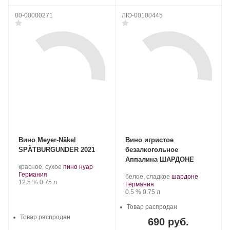
00-00000271
ЛЮ-00100445
Вино Meyer-Näkel
Вино игристое
SPÄTBURGUNDER 2021
безалкогольное
Аппалина ШАРДОНЕ
.
.
красное, сухое
пино нуар
Регион:
Сорт
Германия
.
.
белое, сладкое
шардоне
Крепость
.
Объем
винограда:
12.5 %
0.75 л
Регион:
Сорт
Германия
Крепость
.
Объем
винограда:
0.5 %
0.75 л
Товар распродан
Товар распродан
690 руб.