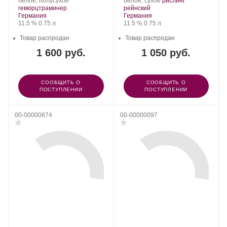
.
.
белое, полусухое
белое, сухое
рислинг
.
Сорт
.
Сорт
гевюрцтраминер
рейнский
Регион:
винограда:
Регион:
винограда:
Германия
Германия
Крепость
.
Объем
Крепость
.
Объем
11.5 %
0.75 л
11.5 %
0.75 л
Товар распродан
Товар распродан
1 600 руб.
1 050 руб.
СООБЩИТЬ О
СООБЩИТЬ О
ПОСТУПЛЕНИИ
ПОСТУПЛЕНИИ
00-00000874
00-00000097