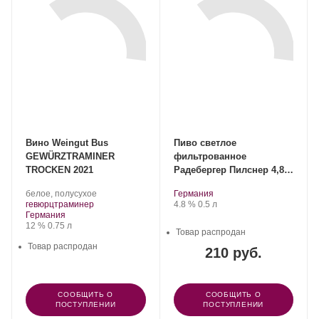
Вино Weingut Bus
Пиво светлое
GEWÜRZTRAMINER
фильтрованное
TROCKEN 2021
Радебергер Пилснер 4,8%
0,5л
.
.
Регион:
белое, полусухое
Германия
.
Сорт
Крепость
.
Объем
гевюрцтраминер
4.8 %
0.5 л
Регион:
винограда:
Германия
Крепость
.
Объем
12 %
0.75 л
Товар распродан
Товар распродан
210 руб.
СООБЩИТЬ О
СООБЩИТЬ О
ПОСТУПЛЕНИИ
ПОСТУПЛЕНИИ