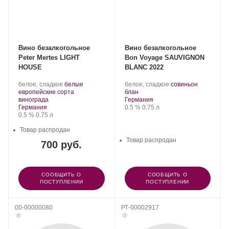
Вино безалкогольное
Вино безалкогольное
Peter Mertes LIGHT
Bon Voyage SAUVIGNON
HOUSE
BLANC 2022
Производитель:
.
.
белое, сладкое
белые
белое, сладкое
совиньон
Peter
Сорт
.
Сорт
европейские сорта
блан
Mertes.
.
винограда:
Регион:
винограда:
винограда
Германия
Регион:
Крепость
.
Объем
Германия
0.5 %
0.75 л
Крепость
.
Объем
0.5 %
0.75 л
Товар распродан
Товар распродан
700 руб.
СООБЩИТЬ О
СООБЩИТЬ О
ПОСТУПЛЕНИИ
ПОСТУПЛЕНИИ
00-00000080
РТ-00002917