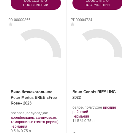
СООБЩИТЬ О
СООБЩИТЬ О
ПОСТУПЛЕНИИ
ПОСТУПЛЕНИИ
00-00000866
РТ-00004724
Вино безалкогольное
Вино Cannis RIESLING
Peter Mertes BREE «Free
2022
Rose» 2023
.
белое, полусухое
рислинг
.
Сорт
рейнский
Производитель:
.
розовое, полусладкое
Регион:
винограда:
Германия
Peter
Сорт
дорнфельдер
,
санджовезе
,
Крепость
.
Объем
11.5 %
0.75 л
Mertes.
винограда:
.
темпранильо (тинта рориш)
Регион:
Германия
Крепость
.
Объем
0.5 %
0.75 л