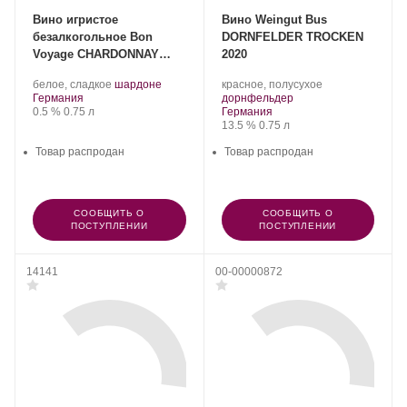
Вино игристое
Вино Weingut Bus
безалкогольное Bon
DORNFELDER TROCKEN
Voyage CHARDONNAY
2020
2022
.
.
.
белое, сладкое
шардоне
красное, полусухое
Регион:
Сорт
.
Сорт
Германия
дорнфельдер
Крепость
.
Объем
винограда:
Регион:
винограда:
0.5 %
0.75 л
Германия
Крепость
.
Объем
13.5 %
0.75 л
Товар распродан
Товар распродан
СООБЩИТЬ О
СООБЩИТЬ О
ПОСТУПЛЕНИИ
ПОСТУПЛЕНИИ
14141
00-00000872