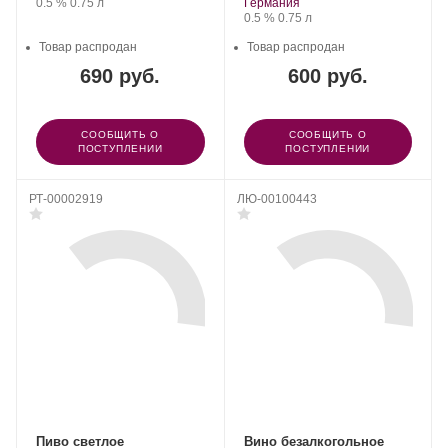
Крепость
.
Объем
винограда:
Регион:
винограда:
0.5 %
0.75 л
Германия
Крепость
.
Объем
0.5 %
0.75 л
Товар распродан
Товар распродан
690 руб.
600 руб.
СООБЩИТЬ О
СООБЩИТЬ О
ПОСТУПЛЕНИИ
ПОСТУПЛЕНИИ
РТ-00002919
ЛЮ-00100443
Пиво светлое
Вино безалкогольное