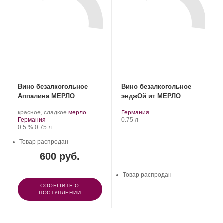
Вино безалкогольное
Вино безалкогольное
Аппалина МЕРЛО
энджОй ит МЕРЛО
.
.
.
Регион:
красное, сладкое
мерло
Германия
Регион:
Сорт
Объем
Германия
0.75 л
Крепость
.
Объем
винограда:
0.5 %
0.75 л
Товар распродан
600 руб.
Товар распродан
СООБЩИТЬ О
ПОСТУПЛЕНИИ
ПОКАЗАТЬ ЕЩЕ