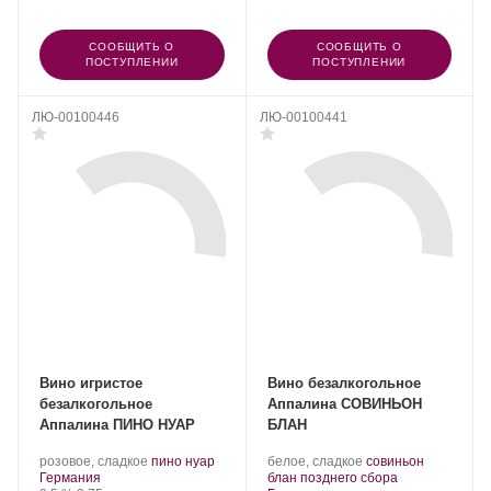
СООБЩИТЬ О
СООБЩИТЬ О
ПОСТУПЛЕНИИ
ПОСТУПЛЕНИИ
ЛЮ-00100446
ЛЮ-00100441
Вино игристое
Вино безалкогольное
безалкогольное
Аппалина СОВИНЬОН
Аппалина ПИНО НУАР
БЛАН
.
.
.
розовое, сладкое
пино нуар
белое, сладкое
совиньон
Регион:
Сорт
Сорт
.
Германия
блан позднего сбора