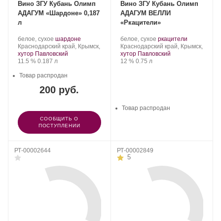
Вино ЗГУ Кубань Олимп
Вино ЗГУ Кубань Олимп
АДАГУМ «Шардоне» 0,187
АДАГУМ ВЕЛЛИ
л
«Ркацители»
Производитель:
.
.
Производитель:
.
.
белое, сухое
шардоне
белое, сухое
ркацители
Olymp
Регион:
Сорт
Olymp
Регион:
Сорт
Краснодарский край, Крымск,
Краснодарский край, Крымск,
Winery.
винограда:
Winery.
винограда:
хутор Павловский
хутор Павловский
Крепость
.
Объем
Крепость
.
Объем
11.5 %
0.187 л
12 %
0.75 л
Товар распродан
200 руб.
Товар распродан
СООБЩИТЬ О
ПОСТУПЛЕНИИ
РТ-00002644
РТ-00002849
5