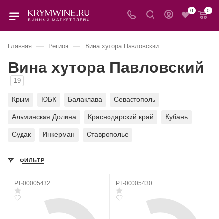
0
0
—
—
Главная
Регион
Вина хутора Павловский
Вина хутора Павловский
19
Крым
ЮБК
Балаклава
Севастополь
Альминская Долина
Краснодарский край
Кубань
Судак
Инкерман
Ставрополье
ФИЛЬТР
РТ-00005432
РТ-00005430