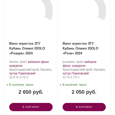
Вино игристое ЗГУ
Вино игристое ЗГУ
Кубань Олимп IDOLO
Кубань Олимп IDOLO
«Резерв» 2024
«Розе» 2024
Производитель:
.
Производитель:
.
белое, брют
каберне фран
,
розовое, брют
каберне
Olymp
.
Сорт
Olymp
Сорт
.
шардоне
фран
,
шардоне
Winery.
Регион:
винограда:
Winery.
Регион:
винограда:
Краснодарский край, Крымск,
Краснодарский край, Крымск,
хутор Павловский
хутор Павловский
Крепость
.
Объем
Крепость
.
Объем
11.9 %
0.75 л
12 %
0.75 л
В наличии:
мало
В наличии:
мало
2 650 руб.
2 050 руб.
В КОРЗИНУ
В КОРЗИНУ