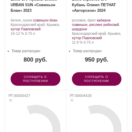
URBAN SUN «Совиньон
Кубань Олимп ПЕТНАТ
Блан» 2023
«Авторское» 2024
Производитель:
.
.
Производитель:
.
белое, сухое
совиньон блан
розовое, брют
каберне
Olymp
Регион:
Сорт
Olymp
Сорт
Краснодарский край, Крымск,
совиньон
,
рислинг рейнский
,
Winery.
винограда:
Winery.
.
винограда:
хутор Павловский
шардоне
Крепость
.
Объем
Регион:
10-12 %
0.75 л
Краснодарский край, Крымск,
хутор Павловский
Крепость
.
Объем
11.9 %
0.75 л
Товар распродан
Товар распродан
800 руб.
950 руб.
СООБЩИТЬ О
СООБЩИТЬ О
ПОСТУПЛЕНИИ
ПОСТУПЛЕНИИ
РТ-00005427
РТ-00004428