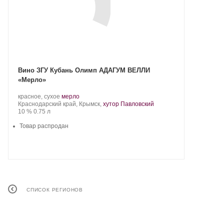
Вино ЗГУ Кубань Олимп АДАГУМ ВЕЛЛИ
«Мерло»
Производитель:
.
.
красное, сухое
мерло
Olymp
Регион:
Сорт
Краснодарский край, Крымск,
хутор Павловский
Winery.
Крепость
.
Объем
винограда:
10 %
0.75 л
Товар распродан
СПИСОК РЕГИОНОВ