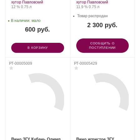
Winery.
винограда:
Winery.
винограда:
хутор Павловский
хутор Павловский
Крепость
.
Объем
Крепость
.
Объем
12 %
0.75 л
11.9 %
0.75 л
Товар распродан
В наличии:
мало
2 300 руб.
600 руб.
СООБЩИТЬ О
В КОРЗИНУ
ПОСТУПЛЕНИИ
РТ-00005009
РТ-00005429
Вино ЗГУ Кубань Олимп
Вино игристое ЗГУ