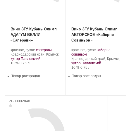
Вино ЗГУ Кубань Олимп
Вино ЗГУ Кубань Олимп
АДАГУМ ВЕЛЛИ
АВТОРСКОЕ «Каберне
«Саперави»
Совиньон»
Производитель:
.
.
Производитель:
.
красное, сухое
саперави
красное, сухое
каберне
Olymp
Регион:
Сорт
Olymp
.
Сорт
Краснодарский край, Крымск,
совиньон
Winery.
винограда:
Winery.
Регион:
винограда:
хутор Павловский
Краснодарский край, Крымск,
Крепость
.
Объем
10 %
0.75 л
хутор Павловский
Крепость
.
Объем
10 %
0.75 л
Товар распродан
Товар распродан
РТ-00002848