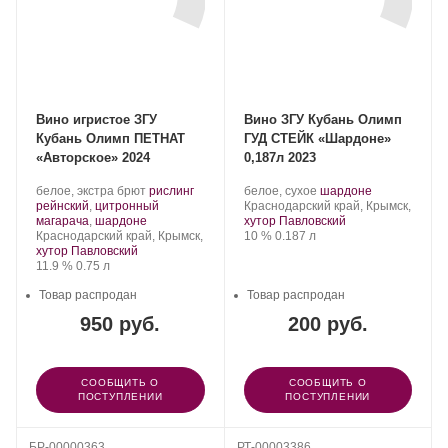
Вино игристое ЗГУ
Вино ЗГУ Кубань Олимп
Кубань Олимп ПЕТНАТ
ГУД СТЕЙК «Шардоне»
«Авторское» 2024
0,187л 2023
Производитель:
.
Производитель:
.
.
белое, экстра брют
рислинг
белое, сухое
шардоне
Olymp
Сорт
Olymp
Регион:
Сорт
рейнский
,
цитронный
Краснодарский край, Крымск,
Winery.
.
винограда:
Winery.
винограда:
магарача
,
шардоне
хутор Павловский
Регион:
Крепость
.
Объем
Краснодарский край, Крымск,
10 %
0.187 л
хутор Павловский
Крепость
.
Объем
11.9 %
0.75 л
Товар распродан
Товар распродан
950 руб.
200 руб.
СООБЩИТЬ О
СООБЩИТЬ О
ПОСТУПЛЕНИИ
ПОСТУПЛЕНИИ
БР-00000363
РТ-00003386