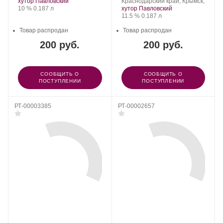
Winery.
винограда:
Winery.
Регион:
винограда:
хутор Павловский
Краснодарский край, Крымск,
Крепость
.
Объем
10 %
0.187 л
хутор Павловский
Крепость
.
Объем
11.5 %
0.187 л
Товар распродан
Товар распродан
200 руб.
200 руб.
СООБЩИТЬ О
СООБЩИТЬ О
ПОСТУПЛЕНИИ
ПОСТУПЛЕНИИ
РТ-00003385
РТ-00002657