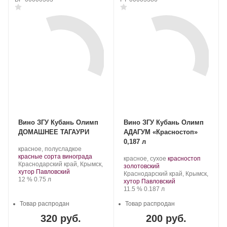
Вино ЗГУ Кубань Олимп
Вино ЗГУ Кубань Олимп
ДОМАШНЕЕ ТАГАУРИ
АДАГУМ «Красностоп»
0,187 л
Производитель:
.
красное, полусладкое
Olymp
Сорт
.
красные сорта винограда
Производитель:
.
красное, сухое
красностоп
Winery.
Регион:
винограда:
Краснодарский край, Крымск,
Olymp
.
Сорт
золотовский
хутор Павловский
Winery.
Регион:
винограда:
Краснодарский край, Крымск,
Крепость
.
Объем
12 %
0.75 л
хутор Павловский
Крепость
.
Объем
11.5 %
0.187 л
Товар распродан
Товар распродан
320 руб.
200 руб.