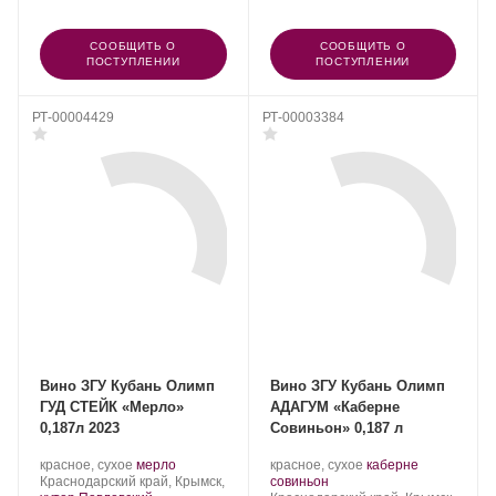
СООБЩИТЬ О
СООБЩИТЬ О
ПОСТУПЛЕНИИ
ПОСТУПЛЕНИИ
РТ-00004429
РТ-00003384
Вино ЗГУ Кубань Олимп
Вино ЗГУ Кубань Олимп
ГУД СТЕЙК «Мерло»
АДАГУМ «Каберне
0,187л 2023
Совиньон» 0,187 л
Производитель:
.
.
Производитель:
.
красное, сухое
мерло
красное, сухое
каберне
Olymp
Регион:
Сорт
Olymp
.
Сорт
Краснодарский край, Крымск,
совиньон