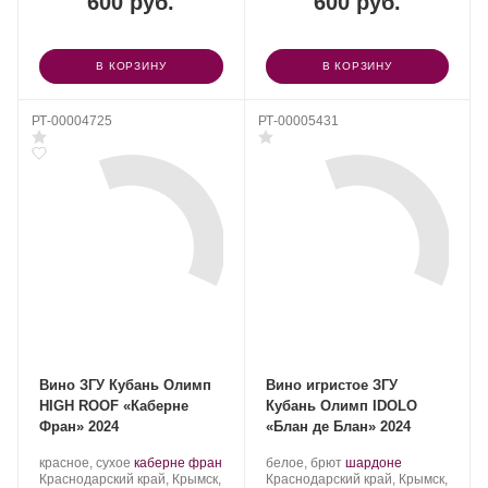
600 руб.
600 руб.
В КОРЗИНУ
В КОРЗИНУ
РТ-00004725
РТ-00005431
Вино ЗГУ Кубань Олимп
Вино игристое ЗГУ
HIGH ROOF «Каберне
Кубань Олимп IDOLO
Фран» 2024
«Блан де Блан» 2024
Производитель:
.
.
Производитель:
.
.
красное, сухое
каберне фран
белое, брют
шардоне
Olymp
Регион:
Сорт
Olymp
Регион:
Сорт
Краснодарский край, Крымск,
Краснодарский край, Крымск,