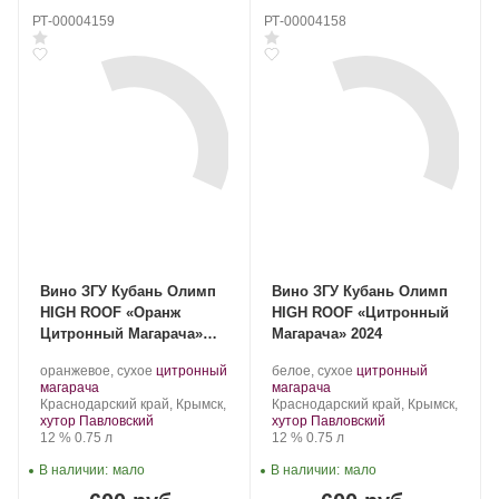
РТ-00004159
РТ-00004158
Вино ЗГУ Кубань Олимп
Вино ЗГУ Кубань Олимп
HIGH ROOF «Оранж
HIGH ROOF «Цитронный
Цитронный Магарача»
Магарача» 2024
2024
Производитель:
.
Производитель:
.
оранжевое, сухое
цитронный
белое, сухое
цитронный
Olymp
.
Сорт
Olymp
.
Сорт
магарача
магарача
Winery.
Регион:
винограда:
Winery.
Регион:
винограда:
Краснодарский край, Крымск,
Краснодарский край, Крымск,
хутор Павловский
хутор Павловский
Крепость
.
Объем
Крепость
.
Объем
12 %
0.75 л
12 %
0.75 л
В наличии:
мало
В наличии:
мало