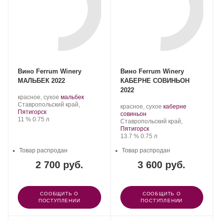
Вино Ferrum Winery
Вино Ferrum Winery
МАЛЬБЕК 2022
КАБЕРНЕ СОВИНЬОН
2022
Производитель:
.
.
красное, сухое
мальбек
Ferrum
Регион:
Сорт
Ставропольский край,
Производитель:
.
красное, сухое
каберне
Winery.
винограда:
Пятигорск
Ferrum
.
Сорт
совиньон
Крепость
.
Объем
11 %
0.75 л
Winery.
Регион:
винограда:
Ставропольский край,
Пятигорск
Крепость
.
Объем
13.7 %
0.75 л
Товар распродан
Товар распродан
2 700 руб.
3 600 руб.
СООБЩИТЬ О
СООБЩИТЬ О
ПОСТУПЛЕНИИ
ПОСТУПЛЕНИИ