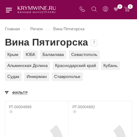
0
0
—
—
Главная
Регион
Вина Пятигорска
Вина Пятигорска
7
Крым
ЮБК
Балаклава
Севастополь
Альминская Долина
Краснодарский край
Кубань
Судак
Инкерман
Ставрополье
ФИЛЬТР
РТ-00004889
РТ-00004892