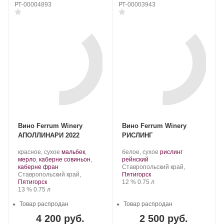
РТ-00004893
РТ-00003943
Вино Ferrum Winery
Вино Ferrum Winery
АПОЛЛИНАРИ 2022
РИСЛИНГ
Производитель:
.
Производитель:
.
красное, сухое
мальбек
,
белое, сухое
рислинг
Ferrum
Сорт
Ferrum
.
Сорт
мерло
,
каберне совиньон
,
рейнский
Winery.
.
винограда:
Winery.
Регион:
винограда:
каберне фран
Ставропольский край,
Регион:
Ставропольский край,
Пятигорск
Крепость
.
Объем
Пятигорск
12 %
0.75 л
Крепость
.
Объем
13 %
0.75 л
Товар распродан
Товар распродан
4 200 руб.
2 500 руб.