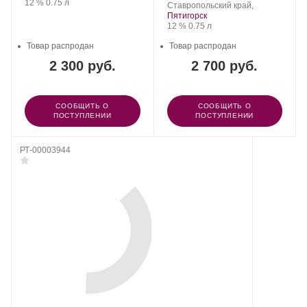
Крепость
.
Объем
12 %
0.75 л
Winery.
Регион:
винограда:
Ставропольский край,
Пятигорск
Крепость
.
Объем
12 %
0.75 л
Товар распродан
Товар распродан
2 300 руб.
2 700 руб.
СООБЩИТЬ О
СООБЩИТЬ О
ПОСТУПЛЕНИИ
ПОСТУПЛЕНИИ
РТ-00003944