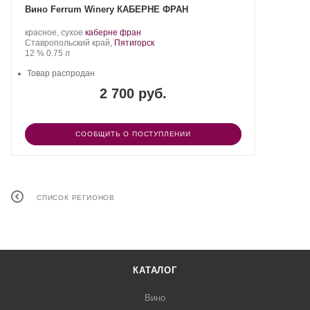
Вино Ferrum Winery КАБЕРНЕ ФРАН
Производитель:
.
.
красное, сухое
каберне фран
Ferrum
Регион:
Сорт
Ставропольский край,
Пятигорск
Winery.
Крепость
.
Объем
винограда:
12 %
0.75 л
Товар распродан
2 700 руб.
СООБЩИТЬ О ПОСТУПЛЕНИИ
СПИСОК РЕГИОНОВ
КАТАЛОГ
Вино