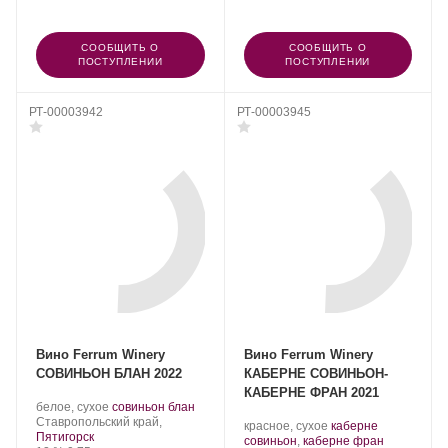
СООБЩИТЬ О
СООБЩИТЬ О
ПОСТУПЛЕНИИ
ПОСТУПЛЕНИИ
РТ-00003942
РТ-00003945
Вино Ferrum Winery
Вино Ferrum Winery
СОВИНЬОН БЛАН 2022
КАБЕРНЕ СОВИНЬОН-
КАБЕРНЕ ФРАН 2021
Производитель:
.
.
белое, сухое
совиньон блан
Ferrum
Регион:
Сорт
Ставропольский край,
Производитель:
.
красное, сухое
каберне
Winery.
винограда:
Пятигорск
Ferrum
Сорт
.
совиньон
,
каберне фран