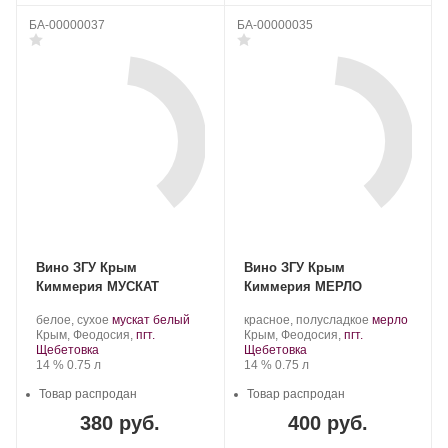
БА-00000037
БА-00000035
Вино ЗГУ Крым
Вино ЗГУ Крым
Киммерия МУСКАТ
Киммерия МЕРЛО
Производитель:
.
.
Производитель:
.
.
белое, сухое
мускат белый
красное, полусладкое
мерло
АО
Регион:
Сорт
АО
Регион:
Сорт
Крым, Феодосия,
пгт.
Крым, Феодосия,
пгт.
«Золотое
винограда:
«Золотое
винограда:
Щебетовка
Щебетовка
поле».
Крепость
.
Объем
поле».
Крепость
.
Объем
14 %
0.75 л
14 %
0.75 л
Товар распродан
Товар распродан
380 руб.
400 руб.