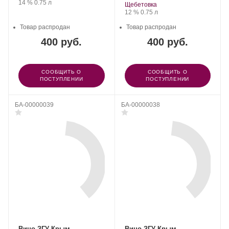
Крепость
.
Объем
14 %
0.75 л
поле».
Щебетовка
Крепость
.
Объем
12 %
0.75 л
Товар распродан
Товар распродан
400 руб.
400 руб.
СООБЩИТЬ О
СООБЩИТЬ О
ПОСТУПЛЕНИИ
ПОСТУПЛЕНИИ
БА-00000039
БА-00000038
Вино ЗГУ Крым
Вино ЗГУ Крым