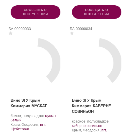
СООБЩИТЬ О
СООБЩИТЬ О
ПОСТУПЛЕНИИ
ПОСТУПЛЕНИИ
БА-00000033
БА-00000034
Вино ЗГУ Крым
Вино ЗГУ Крым
Киммерия МУСКАТ
Киммерия КАБЕРНЕ
СОВИНЬОН
Производитель:
.
белое, полусладкое
мускат
АО
.
Сорт
белый
Производитель:
.
красное, полусладкое
«Золотое
Регион:
винограда:
Крым, Феодосия,
пгт.
АО
.
Сорт
каберне совиньон
поле».
Щебетовка
«Золотое
Регион:
винограда:
Крым, Феодосия,
пгт.