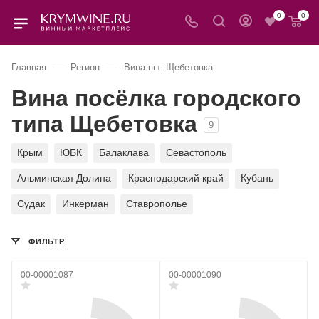
0
0
—
—
Главная
Регион
Вина пгт. Щебетовка
Вина посёлка городского
типа Щебетовка
9
Крым
ЮБК
Балаклава
Севастополь
Альминская Долина
Краснодарский край
Кубань
Судак
Инкерман
Ставрополье
ФИЛЬТР
00-00001087
00-00001090