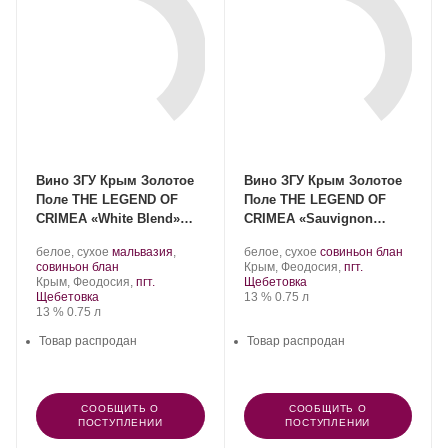
Вино ЗГУ Крым Золотое
Вино ЗГУ Крым Золотое
Поле THE LEGEND OF
Поле THE LEGEND OF
CRIMEA «White Blend»
CRIMEA «Sauvignon
2023
Blanc» 2023
Производитель:
.
Производитель:
.
.
белое, сухое
мальвазия
,
белое, сухое
совиньон блан
АО
Сорт
.
АО
Регион:
Сорт
совиньон блан
Крым, Феодосия,
пгт.
«Золотое
Регион:
винограда:
«Золотое
винограда:
Крым, Феодосия,
пгт.
Щебетовка
поле».
поле».
Крепость
.
Объем
Щебетовка
13 %
0.75 л
Крепость
.
Объем
13 %
0.75 л
Товар распродан
Товар распродан
СООБЩИТЬ О
СООБЩИТЬ О
ПОСТУПЛЕНИИ
ПОСТУПЛЕНИИ