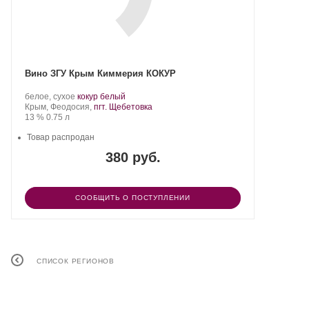
Вино ЗГУ Крым Киммерия КОКУР
Производитель:
.
.
белое, сухое
кокур белый
АО
Регион:
Сорт
Крым, Феодосия,
пгт. Щебетовка
«Золотое
Крепость
.
Объем
винограда:
13 %
0.75 л
поле».
Товар распродан
380 руб.
СООБЩИТЬ О ПОСТУПЛЕНИИ
СПИСОК РЕГИОНОВ