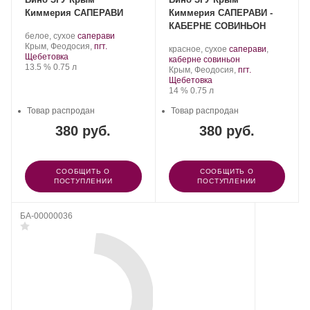
Киммерия САПЕРАВИ
Киммерия САПЕРАВИ -
КАБЕРНЕ СОВИНЬОН
Производитель:
.
.
белое, сухое
саперави
АО
Регион:
Сорт
Крым, Феодосия,
пгт.
Производитель:
.
красное, сухое
саперави
,
«Золотое
винограда:
Щебетовка
АО
Сорт
.
каберне совиньон
поле».
Крепость
.
Объем
13.5 %
0.75 л
«Золотое
Регион:
винограда:
Крым, Феодосия,
пгт.
поле».
Щебетовка
Крепость
.
Объем
14 %
0.75 л
Товар распродан
Товар распродан
380 руб.
380 руб.
СООБЩИТЬ О
СООБЩИТЬ О
ПОСТУПЛЕНИИ
ПОСТУПЛЕНИИ
БА-00000036