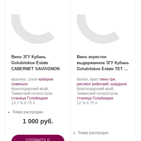
Вино ЗГУ Кубань
Вино игристое
Golubitskoe Estate
выдержанное ЗГУ Кубань
CABERNET SAUVIGNON
Golubitskoe Estate ТЕТ ДЕ
ШЕВАЛЬ
Производитель:
.
Производитель:
.
красное, сухое
каберне
белое, брют
пино гри
,
Поместье
.
Сорт
Поместье
Сорт
.
совиньон
рислинг рейнский
,
шардоне
Голубицкое.
Регион:
винограда:
Голубицкое.
Регион:
винограда:
Краснодарский край,
Краснодарский край,
Таманский полуостров,
Таманский полуостров,
станица Голубицкая
станица Голубицкая
Крепость
.
Объем
Крепость
.
Объем
13.7 %
0.75 л
12 %
0.75 л
Товар распродан
1 000 руб.
Товар распродан
СООБЩИТЬ О