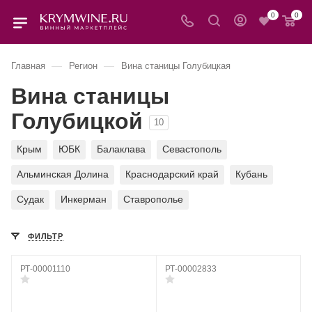
0
0
—
—
Главная
Регион
Вина станицы Голубицкая
Вина станицы
Голубицкой
10
Крым
ЮБК
Балаклава
Севастополь
Альминская Долина
Краснодарский край
Кубань
Судак
Инкерман
Ставрополье
ФИЛЬТР
РТ-00001110
РТ-00002833