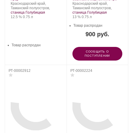
Голубицкое.
Регион:
винограда:
Голубицкое.
Регион:
винограда:
Краснодарский край,
Краснодарский край,
Таманский полуостров,
Таманский полуостров,
станица Голубицкая
станица Голубицкая
Крепость
.
Объем
Крепость
.
Объем
12.5 %
0.75 л
13 %
0.75 л
Товар распродан
900 руб.
Товар распродан
СООБЩИТЬ О
ПОСТУПЛЕНИИ
РТ-00002912
РТ-00002224