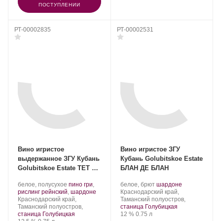
ПОСТУПЛЕНИИ
РТ-00002835
РТ-00002531
Вино игристое
Вино игристое ЗГУ
выдержанное ЗГУ Кубань
Кубань Golubitskoe Estate
Golubitskoe Estate ТЕТ ДЕ
БЛАН ДЕ БЛАН
ШЕВАЛЬ
Производитель:
.
Производитель:
.
.
белое, полусухое
пино гри
,
белое, брют
шардоне
Поместье
Сорт
.
Поместье
Регион:
Сорт
рислинг рейнский
,
шардоне
Краснодарский край,
Голубицкое.
Регион:
винограда:
Голубицкое.
винограда:
Краснодарский край,
Таманский полуостров,
Таманский полуостров,
станица Голубицкая
Крепость
.
Объем
станица Голубицкая
12 %
0.75 л