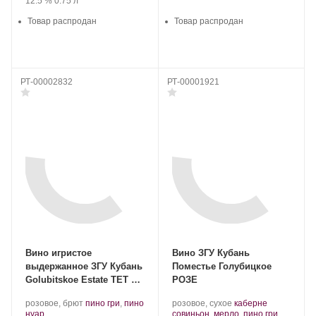
Крепость
.
Объем
12.5 %
0.75 л
Товар распродан
Товар распродан
РТ-00002832
РТ-00001921
Вино игристое
Вино ЗГУ Кубань
выдержанное ЗГУ Кубань
Поместье Голубицкое
Golubitskoe Estate ТЕТ ДЕ
РОЗЕ
ШЕВАЛЬ
Производитель:
.
Производитель:
.
розовое, брют
пино гри
,
пино
розовое, сухое
каберне
Поместье
.
Сорт
Поместье
Сорт
.
нуар
совиньон
,
мерло
,
пино гри