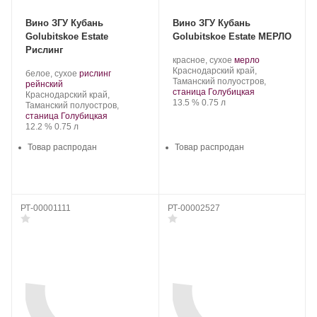
Вино ЗГУ Кубань
Вино ЗГУ Кубань
Golubitskoe Estate
Golubitskoe Estate МЕРЛО
Рислинг
Производитель:
.
.
красное, сухое
мерло
Поместье
Регион:
Сорт
Краснодарский край,
Производитель:
.
белое, сухое
рислинг
Голубицкое.
винограда:
Таманский полуостров,
Поместье
.
Сорт
рейнский
станица Голубицкая
Голубицкое.
Регион:
винограда:
Краснодарский край,
Крепость
.
Объем
13.5 %
0.75 л
Таманский полуостров,
станица Голубицкая
Крепость
.
Объем
12.2 %
0.75 л
Товар распродан
Товар распродан
РТ-00001111
РТ-00002527