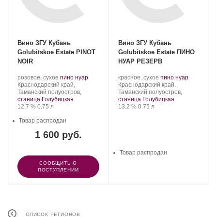
Вино ЗГУ Кубань
Вино ЗГУ Кубань
Golubitskoe Estate PINOT
Golubitskoe Estate ПИНО
NOIR
НУАР РЕЗЕРВ
Производитель:
.
.
Производитель:
.
.
розовое, сухое
пино нуар
красное, сухое
пино нуар
Поместье
Регион:
Сорт
Поместье
Регион:
Сорт
Краснодарский край,
Краснодарский край,
Голубицкое.
винограда:
Голубицкое.
винограда:
Таманский полуостров,
Таманский полуостров,
станица Голубицкая
станица Голубицкая
Крепость
.
Объем
Крепость
.
Объем
12.7 %
0.75 л
13.2 %
0.75 л
Товар распродан
1 600 руб.
Товар распродан
СООБЩИТЬ О
ПОСТУПЛЕНИИ
СПИСОК РЕГИОНОВ