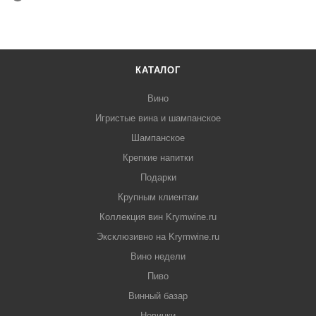
КАТАЛОГ
Вино
Игристые вина и шампанское
Шампанское
Крепкие напитки
Подарки
Крупным клиентам
Коллекция вин Krymwine.ru
Эксклюзивно на Krymwine.ru
Вино недели
Пиво
Винный базар
Новинки