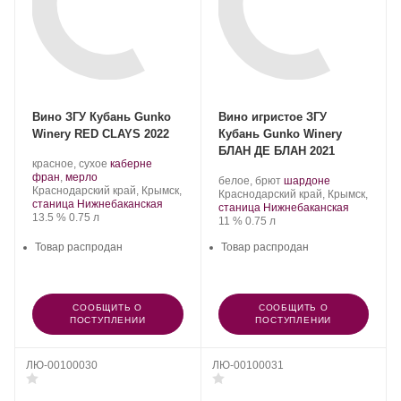
Вино ЗГУ Кубань Gunko
Вино игристое ЗГУ
Winery RED CLAYS 2022
Кубань Gunko Winery
БЛАН ДЕ БЛАН 2021
Производитель:
.
красное, сухое
каберне
Gunko
.
Сорт
фран
,
мерло
Производитель:
.
.
белое, брют
шардоне
Winery.
Регион:
винограда:
Краснодарский край, Крымск,
Gunko
Регион:
Сорт
Краснодарский край, Крымск,
станица Нижнебаканская
Winery.
винограда:
станица Нижнебаканская
Крепость
.
Объем
13.5 %
0.75 л
Крепость
.
Объем
11 %
0.75 л
Товар распродан
Товар распродан
СООБЩИТЬ О
СООБЩИТЬ О
ПОСТУПЛЕНИИ
ПОСТУПЛЕНИИ
ЛЮ-00100030
ЛЮ-00100031