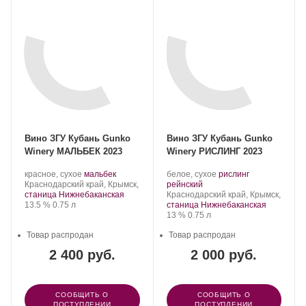
Вино ЗГУ Кубань Gunko
Вино ЗГУ Кубань Gunko
Winery МАЛЬБЕК 2023
Winery РИСЛИНГ 2023
Производитель:
.
.
Производитель:
.
красное, сухое
мальбек
белое, сухое
рислинг
Gunko
Регион:
Сорт
Gunko
.
Сорт
Краснодарский край, Крымск,
рейнский
Winery.
винограда:
Winery.
Регион:
винограда:
станица Нижнебаканская
Краснодарский край, Крымск,
Крепость
.
Объем
13.5 %
0.75 л
станица Нижнебаканская
Крепость
.
Объем
13 %
0.75 л
Товар распродан
Товар распродан
2 400 руб.
2 000 руб.
СООБЩИТЬ О
СООБЩИТЬ О
ПОСТУПЛЕНИИ
ПОСТУПЛЕНИИ