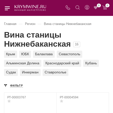
0
0
—
—
Главная
Регион
Вина станицы Нижнебаканская
Вина станицы
Нижнебаканская
16
Крым
ЮБК
Балаклава
Севастополь
Альминская Долина
Краснодарский край
Кубань
Судак
Инкерман
Ставрополье
ФИЛЬТР
РТ-00003767
РТ-00004594