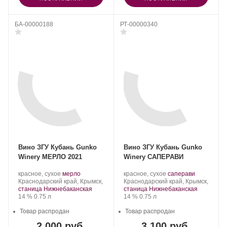
БА-00000188
РТ-00000340
Вино ЗГУ Кубань Gunko
Вино ЗГУ Кубань Gunko
Winery МЕРЛО 2021
Winery САПЕРАВИ
Производитель:
.
.
Производитель:
.
.
красное, сухое
мерло
красное, сухое
саперави
Gunko
Регион:
Сорт
Gunko
Регион:
Сорт
Краснодарский край, Крымск,
Краснодарский край, Крымск,
Winery.
винограда:
Winery.
винограда:
станица Нижнебаканская
станица Нижнебаканская
Крепость
.
Объем
Крепость
.
Объем
14 %
0.75 л
14 %
0.75 л
Товар распродан
Товар распродан
2 000 руб.
3 100 руб.