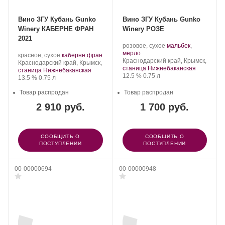
Вино ЗГУ Кубань Gunko
Вино ЗГУ Кубань Gunko
Winery КАБЕРНЕ ФРАН
Winery РОЗЕ
2021
Производитель:
.
розовое, сухое
мальбек
,
Gunko
.
Сорт
мерло
Производитель:
.
.
красное, сухое
каберне фран
Winery.
Регион:
винограда:
Краснодарский край, Крымск,
Gunko
Регион:
Сорт
Краснодарский край, Крымск,
станица Нижнебаканская
Winery.
винограда:
станица Нижнебаканская
Крепость
.
Объем
12.5 %
0.75 л
Крепость
.
Объем
13.5 %
0.75 л
Товар распродан
Товар распродан
2 910 руб.
1 700 руб.
СООБЩИТЬ О
СООБЩИТЬ О
ПОСТУПЛЕНИИ
ПОСТУПЛЕНИИ
00-00000694
00-00000948