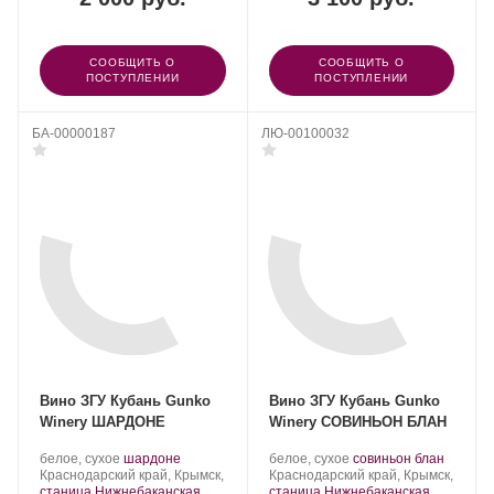
СООБЩИТЬ О
СООБЩИТЬ О
ПОСТУПЛЕНИИ
ПОСТУПЛЕНИИ
БА-00000187
ЛЮ-00100032
Вино ЗГУ Кубань Gunko
Вино ЗГУ Кубань Gunko
Winery ШАРДОНЕ
Winery СОВИНЬОН БЛАН
Производитель:
.
.
Производитель:
.
.
белое, сухое
шардоне
белое, сухое
совиньон блан
Gunko
Регион:
Сорт
Gunko
Регион:
Сорт
Краснодарский край, Крымск,
Краснодарский край, Крымск,
Winery.
винограда:
Winery.
винограда:
станица Нижнебаканская
станица Нижнебаканская