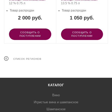
Крепость
.
Объем
Крепость
.
Объем
12 %
0.75 л
13.5 %
0.75 л
Товар распродан
Товар распродан
2 000 руб.
1 050 руб.
СООБЩИТЬ О
СООБЩИТЬ О
ПОСТУПЛЕНИИ
ПОСТУПЛЕНИИ
СПИСОК РЕГИОНОВ
КАТАЛОГ
Вино
Игристые вина и шампанское
Шампанское