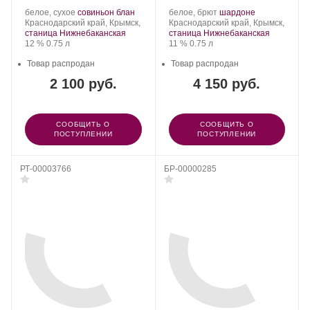
Производитель:
.
.
Производитель:
.
.
белое, сухое
совиньон блан
белое, брют
шардоне
Gunko
Регион:
Сорт
Gunko
Регион:
Сорт
Краснодарский край, Крымск,
Краснодарский край, Крымск,
Winery.
винограда:
Winery.
винограда:
станица Нижнебаканская
станица Нижнебаканская
Крепость
.
Объем
Крепость
.
Объем
12 %
0.75 л
11 %
0.75 л
Товар распродан
Товар распродан
2 100 руб.
4 150 руб.
СООБЩИТЬ О
СООБЩИТЬ О
ПОСТУПЛЕНИИ
ПОСТУПЛЕНИИ
РТ-00003766
БР-00000285