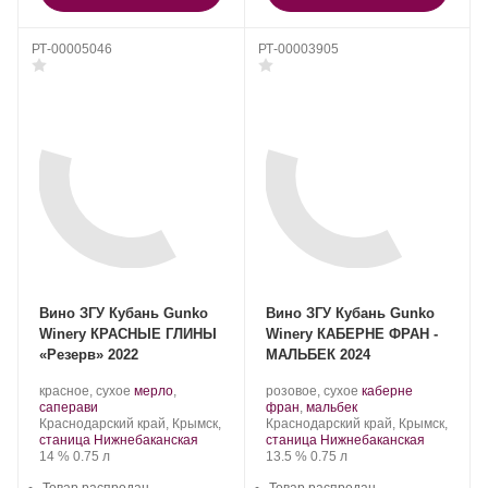
РТ-00005046
РТ-00003905
Вино ЗГУ Кубань Gunko
Вино ЗГУ Кубань Gunko
Winery КРАСНЫЕ ГЛИНЫ
Winery КАБЕРНЕ ФРАН -
«Резерв» 2022
МАЛЬБЕК 2024
Производитель:
.
Производитель:
.
красное, сухое
мерло
,
розовое, сухое
каберне
Gunko
.
Сорт
Gunko
.
Сорт
саперави
фран
,
мальбек
Winery.
Регион:
винограда:
Winery.
Регион:
винограда:
Краснодарский край, Крымск,
Краснодарский край, Крымск,
станица Нижнебаканская
станица Нижнебаканская
Крепость
.
Объем
Крепость
.
Объем
14 %
0.75 л
13.5 %
0.75 л