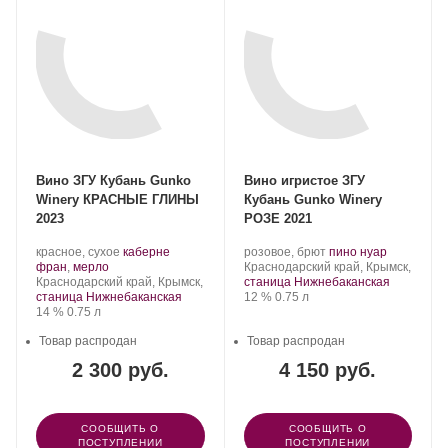
Вино ЗГУ Кубань Gunko
Вино игристое ЗГУ
Winery КРАСНЫЕ ГЛИНЫ
Кубань Gunko Winery
2023
РОЗЕ 2021
Производитель:
.
Производитель:
.
.
красное, сухое
каберне
розовое, брют
пино нуар
Gunko
.
Сорт
Gunko
Регион:
Сорт
фран
,
мерло
Краснодарский край, Крымск,
Winery.
Регион:
винограда:
Winery.
винограда:
Краснодарский край, Крымск,
станица Нижнебаканская
Крепость
.
Объем
станица Нижнебаканская
12 %
0.75 л
Крепость
.
Объем
14 %
0.75 л
Товар распродан
Товар распродан
2 300 руб.
4 150 руб.
СООБЩИТЬ О
СООБЩИТЬ О
ПОСТУПЛЕНИИ
ПОСТУПЛЕНИИ