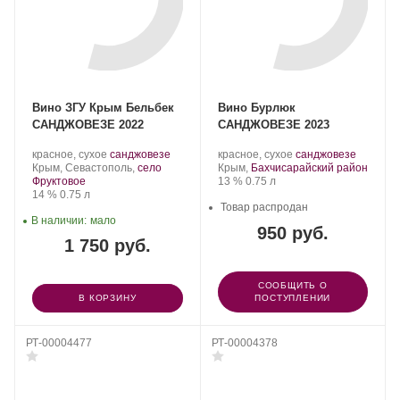
Вино ЗГУ Крым Бельбек
Вино Бурлюк
САНДЖОВЕЗЕ 2022
САНДЖОВЕЗЕ 2023
Производитель:
.
.
Производитель:
.
.
красное, сухое
санджовезе
красное, сухое
санджовезе
Бельбек.
Регион:
Сорт
Бурлюк.
Регион:
Сорт
Крым, Севастополь,
село
Крым,
Бахчисарайский район
винограда:
Крепость
.
Объем
винограда:
Фруктовое
13 %
0.75 л
Крепость
.
Объем
14 %
0.75 л
Товар распродан
В наличии:
мало
950 руб.
1 750 руб.
СООБЩИТЬ О
В КОРЗИНУ
ПОСТУПЛЕНИИ
РТ-00004477
РТ-00004378