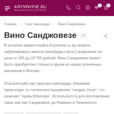
0
0
—
—
Главная
Сорт винограда
Вино Санджовезе
Вино Санджовезе
27
В каталоге маркетплейса Krymwine.ru вы можете
забронировать вина из винограда сорта Санджовезе по
цене от 285 до 24 700 рублей. Вино Санджовезе может
быть приобретено только в одном из наших розничных
магазинов в Москве.
Итальянский сорт красного винограда. Название
происходит от латинского выражения "sanguis Jovis", что
означает "кровь Юпитера". Используется для изготовления
таких вин как Санджовезе ди Романья и Тиньянелло.