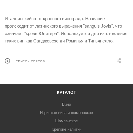
Итальянский сорт красного винограда. Название
происходит от латинского выражения "sanguis Jovis", что
означает "кровь Юпитера". Используется для изготовления
таких вин как Санджовезе ди Романья и Тиньянелло.
СПИСОК СОРТОВ
КАТАЛОГ
Вино
Игристые вина и шампанское
Шампанское
Крепкие напитки