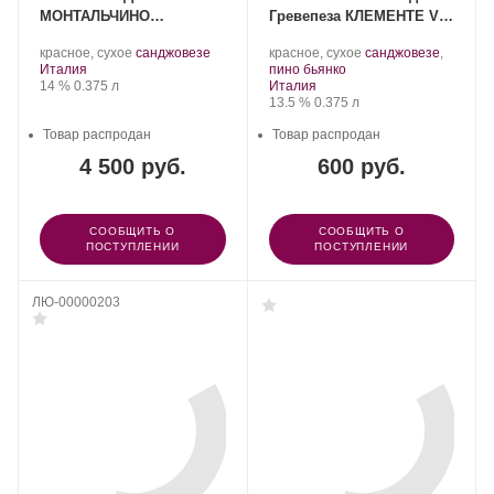
МОНТАЛЬЧИНО
Гревепеза КЛЕМЕНТЕ VII
КАСТЕЛЬДЖОКОНДО
0,375 л
.
.
.
красное, сухое
санджовезе
красное, сухое
санджовезе
,
0,375 л
Регион:
Сорт
.
Сорт
Италия
пино бьянко
Крепость
.
Объем
винограда:
Регион:
винограда:
14 %
0.375 л
Италия
Крепость
.
Объем
13.5 %
0.375 л
Товар распродан
Товар распродан
4 500 руб.
600 руб.
СООБЩИТЬ О
СООБЩИТЬ О
ПОСТУПЛЕНИИ
ПОСТУПЛЕНИИ
ЛЮ-00000203