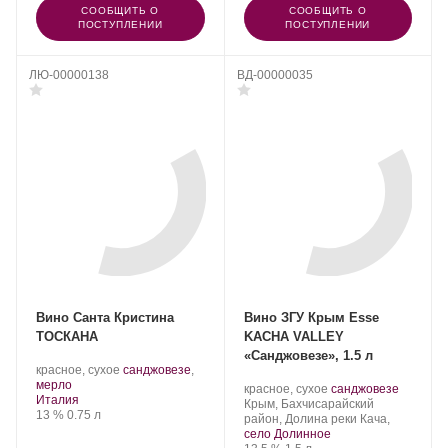
СООБЩИТЬ О
СООБЩИТЬ О
ПОСТУПЛЕНИИ
ПОСТУПЛЕНИИ
ЛЮ-00000138
ВД-00000035
Вино Санта Кристина
Вино ЗГУ Крым Esse
ТОСКАНА
KACHA VALLEY
«Санджовезе», 1.5 л
.
красное, сухое
санджовезе
,
.
Сорт
мерло
Производитель:
.
.
красное, сухое
санджовезе
Регион:
винограда:
Италия
Сатера/ESSE.
Регион:
Сорт
Крым, Бахчисарайский
Крепость
.
Объем
13 %
0.75 л
винограда:
район, Долина реки Кача,
село Долинное
Крепость
.
Объем