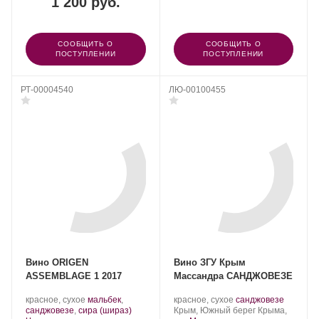
1 200 руб.
СООБЩИТЬ О
СООБЩИТЬ О
ПОСТУПЛЕНИИ
ПОСТУПЛЕНИИ
РТ-00004540
ЛЮ-00100455
Вино ORIGEN
Вино ЗГУ Крым
ASSEMBLAGE 1 2017
Массандра САНДЖОВЕЗЕ
.
Производитель:
.
.
красное, сухое
мальбек
,
красное, сухое
санджовезе
Сорт
.
Массандра.
Регион:
Сорт
санджовезе
,
сира (шираз)
Крым, Южный берег Крыма,