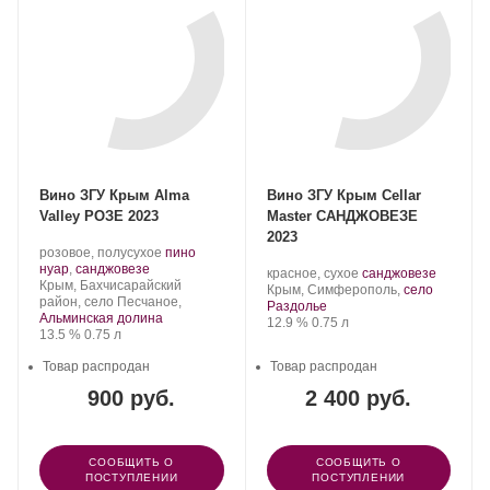
Вино ЗГУ Крым Alma
Вино ЗГУ Крым Cellar
Valley РОЗЕ 2023
Master САНДЖОВЕЗЕ
2023
Производитель:
.
розовое, полусухое
пино
Alma
.
Сорт
нуар
,
санджовезе
Производитель:
.
.
красное, сухое
санджовезе
Valley.
Регион:
винограда:
Крым, Бахчисарайский
Cellar
Регион:
Сорт
Крым, Симферополь,
село
район, село Песчаное,
Master.
винограда:
Раздолье
Альминская долина
Крепость
.
Объем
12.9 %
0.75 л
Крепость
.
Объем
13.5 %
0.75 л
Товар распродан
Товар распродан
900 руб.
2 400 руб.
СООБЩИТЬ О
СООБЩИТЬ О
ПОСТУПЛЕНИИ
ПОСТУПЛЕНИИ