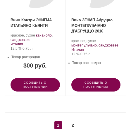
Вино Контри ЭНИГМА
Вино ЗГНМП Абруццо
ИТАЛЬЯНО КЬЯНТИ
МОНТЕПУЛЬЧАНО
Д'АБРУЦЦО 2016
.
красное, сухое
канайоло
,
.
Сорт
санджовезе
.
красное, сухое
Регион:
винограда:
Италия
Сорт
.
монтепульчано
,
санджовезе
Крепость
.
Объем
12.5 %
0.75 л
Регион:
винограда:
Италия
Крепость
.
Объем
12 %
0.75 л
Товар распродан
Товар распродан
300 руб.
СООБЩИТЬ О
СООБЩИТЬ О
ПОСТУПЛЕНИИ
ПОСТУПЛЕНИИ
ПОКАЗАТЬ ЕЩЕ
1
2