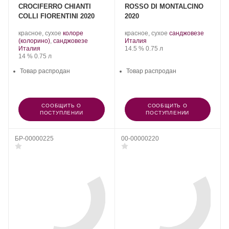
CROCIFERRO CHIANTI
ROSSO DI MONTALCINO
COLLI FIORENTINI 2020
2020
.
.
.
красное, сухое
колоре
красное, сухое
санджовезе
Сорт
.
Регион:
Сорт
(колорино)
,
санджовезе
Италия
Регион:
винограда:
Крепость
.
Объем
винограда:
Италия
14.5 %
0.75 л
Крепость
.
Объем
14 %
0.75 л
Товар распродан
Товар распродан
СООБЩИТЬ О
СООБЩИТЬ О
ПОСТУПЛЕНИИ
ПОСТУПЛЕНИИ
БР-00000225
00-00000220