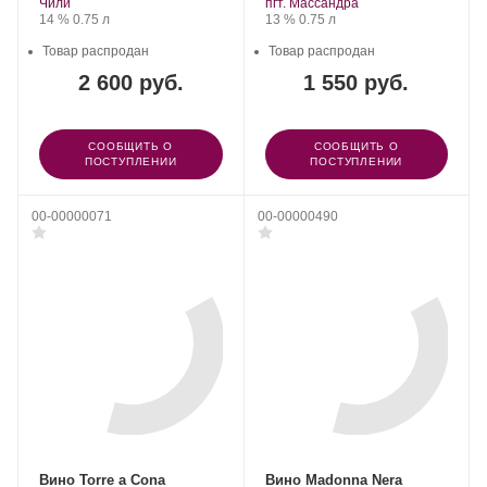
Регион:
винограда:
винограда:
Чили
пгт. Массандра
Крепость
.
Объем
Крепость
.
Объем
14 %
0.75 л
13 %
0.75 л
Товар распродан
Товар распродан
2 600 руб.
1 550 руб.
СООБЩИТЬ О
СООБЩИТЬ О
ПОСТУПЛЕНИИ
ПОСТУПЛЕНИИ
00-00000071
00-00000490
Вино Torre a Cona
Вино Madonna Nera