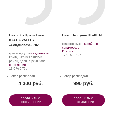
Вино ЗГУ Крым Esse
Вино Веспуччи КЬЯНТИ
KACHA VALLEY
.
красное, сухое
канайоло
,
«Санджовезе» 2020
.
Сорт
санджовезе
Регион:
винограда:
Италия
Производитель:
.
.
красное, сухое
санджовезе
Крепость
.
Объем
12.5 %
0.75 л
Сатера/ESSE.
Регион:
Сорт
Крым, Бахчисарайский
винограда:
район, Долина реки Кача,
село Долинное
Крепость
.
Объем
13.5 %
0.75 л
Товар распродан
Товар распродан
4 300 руб.
990 руб.
СООБЩИТЬ О
СООБЩИТЬ О
ПОСТУПЛЕНИИ
ПОСТУПЛЕНИИ