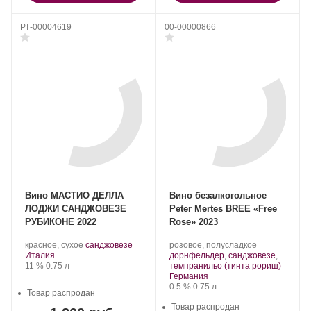
РТ-00004619
00-00000866
Вино МАСТИО ДЕЛЛА
Вино безалкогольное
ЛОДЖИ САНДЖОВЕЗЕ
Peter Mertes BREE «Free
РУБИКОНЕ 2022
Rose» 2023
.
.
Производитель:
.
красное, сухое
санджовезе
розовое, полусладкое
Регион:
Сорт
Peter
Сорт
Италия
дорнфельдер
,
санджовезе
,
Крепость
.
Объем
винограда:
Mertes.
винограда:
.
11 %
0.75 л
темпранильо (тинта рориш)
Регион:
Германия
Крепость
.
Объем
0.5 %
0.75 л
Товар распродан
Товар распродан