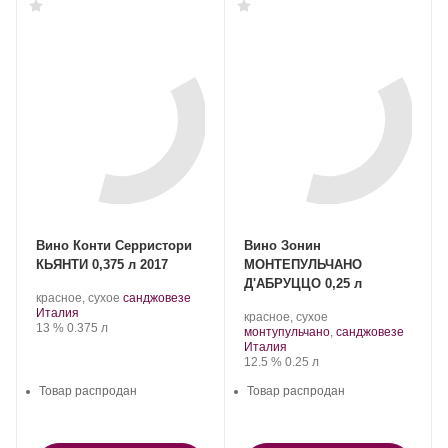
Вино Конти Серристори
Вино Зонин
КЬЯНТИ 0,375 л 2017
МОНТЕПУЛЬЧАНО
Д'АБРУЦЦО 0,25 л
.
.
красное, сухое
санджовезе
Регион:
Сорт
Италия
.
красное, сухое
Крепость
.
Объем
винограда:
13 %
0.375 л
Сорт
.
монтупульчано
,
санджовезе
Регион:
винограда:
Италия
Крепость
.
Объем
12.5 %
0.25 л
Товар распродан
Товар распродан