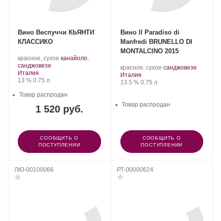
Вино Веспуччи КЬЯНТИ
Вино Il Paradiso di
КЛАССИКО
Manfredi BRUNELLO DI
MONTALCINO 2015
.
красное, сухое
канайоло
,
.
Сорт
санджовезе
.
.
красное, сухое
санджовезе
Регион:
винограда:
Италия
Регион:
Сорт
Италия
Крепость
.
Объем
13 %
0.75 л
Крепость
.
Объем
винограда:
13.5 %
0.75 л
Товар распродан
Товар распродан
1 520 руб.
СООБЩИТЬ О
СООБЩИТЬ О
ПОСТУПЛЕНИИ
ПОСТУПЛЕНИИ
ЛЮ-00100066
РТ-00000624