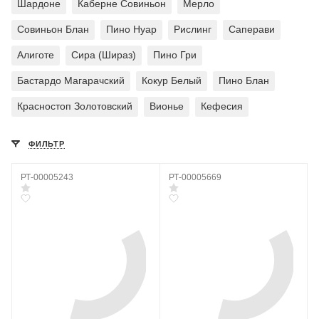
Шардоне
Каберне Совиньон
Мерло
Совиньон Блан
Пино Нуар
Рислинг
Саперави
Алиготе
Сира (Шираз)
Пино Гри
Бастардо Магарачский
Кокур Белый
Пино Блан
Красностоп Золотовский
Вионье
Кефесия
ФИЛЬТР
РТ-00005243
РТ-00005669