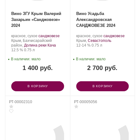
Вино ЗГУ Крым Валерий
Вино Усадьба
Захарьин «Санджовезе»
Александровская
2024
САНДЖОВЕЗЕ 2024
Производитель:
.
.
Производитель:
.
.
красное, сухое
санджовезе
красное, сухое
санджовезе
Валерий
Регион:
Сорт
Усадьба
Регион:
Сорт
Крым, Бахчисарайский
Крым,
Севастополь
Захарьин.
винограда:
Александровская.
Крепость
.
Объем
винограда:
район,
Долина реки Кача
12-14 %
0.75 л
Крепость
.
Объем
12.5 %
0.75 л
В наличии:
мало
В наличии:
мало
1 400 руб.
2 700 руб.
В КОРЗИНУ
В КОРЗИНУ
РТ-00002310
РТ-00005056