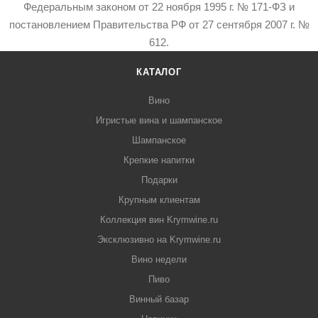
Федеральным законом от 22 ноября 1995 г. № 171-ФЗ и
постановлением Правительства РФ от 27 сентября 2007 г. №
612.
КАТАЛОГ
Вино
Игристые вина и шампанское
Шампанское
Крепкие напитки
Подарки
Крупным клиентам
Коллекция вин Krymwine.ru
Эксклюзивно на Krymwine.ru
Вино недели
Пиво
Винный базар