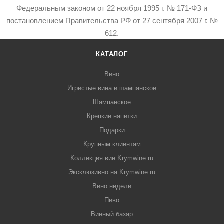
Федеральным законом от 22 ноября 1995 г. № 171-ФЗ и
постановлением Правительства РФ от 27 сентября 2007 г. №
612.
КАТАЛОГ
Вино
Игристые вина и шампанское
Шампанское
Крепкие напитки
Подарки
Крупным клиентам
Коллекция вин Krymwine.ru
Эксклюзивно на Krymwine.ru
Вино недели
Пиво
Винный базар