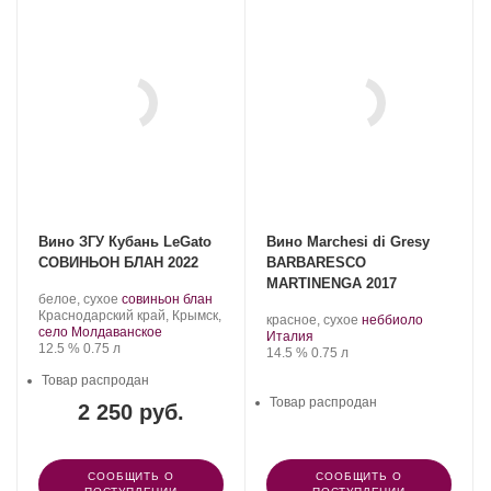
Вино ЗГУ Кубань LeGato
Вино Marchesi di Gresy
СОВИНЬОН БЛАН 2022
BARBARESCO
MARTINENGA 2017
Производитель:
.
.
белое, сухое
совиньон блан
LeGato.
Регион:
Сорт
Краснодарский край, Крымск,
.
.
красное, сухое
неббиоло
винограда:
село Молдаванское
Регион:
Сорт
Италия
Крепость
.
Объем
12.5 %
0.75 л
Крепость
.
Объем
винограда:
14.5 %
0.75 л
Товар распродан
Товар распродан
2 250 руб.
СООБЩИТЬ О
СООБЩИТЬ О