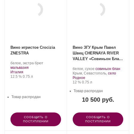
Вино игристое Crocizia
Вино ЗГУ Крым Павел
ZNESTRA
Швец CHERNAYA RIVER
VALLEY «Совиньон Блан
.
белое, экстра брют
ОАК Органический» 2023
.
Сорт
мальвазия
Производитель:
.
.
белое, сухое
совиньон блан
Регион:
винограда:
Италия
UPPA
Регион:
Сорт
Крым, Севастополь,
село
Крепость
.
Объем
12.5 %
0.75 л
WINERY.
винограда:
Родное
Крепость
.
Объем
12 %
0.75 л
Товар распродан
Товар распродан
10 500 руб.
СООБЩИТЬ О
СООБЩИТЬ О
ПОСТУПЛЕНИИ
ПОСТУПЛЕНИИ