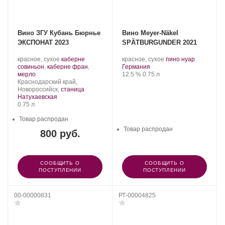
Вино ЗГУ Кубань Бюрнье
Вино Meyer-Näkel
ЭКСПОНАТ 2023
SPÄTBURGUNDER 2021
Производитель:
.
.
.
красное, сухое
каберне
красное, сухое
пино нуар
Домен
Сорт
Регион:
Сорт
совиньон
,
каберне фран
,
Германия
Бюрнье.
.
винограда:
Крепость
.
Объем
винограда:
мерло
12.5 %
0.75 л
Регион:
Краснодарский край,
Новороссийск,
станица
Натухаевская
Объем
0.75 л
Товар распродан
Товар распродан
800 руб.
СООБЩИТЬ О
СООБЩИТЬ О
ПОСТУПЛЕНИИ
ПОСТУПЛЕНИИ
00-00000831
РТ-00004825