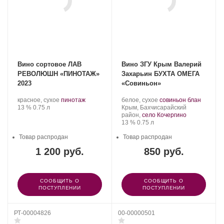
Вино сортовое ЛАВ
Вино ЗГУ Крым Валерий
РЕВОЛЮШН «ПИНОТАЖ»
Захарьин БУХТА ОМЕГА
2023
«Совиньон»
.
.
Производитель:
.
.
красное, сухое
пинотаж
белое, сухое
совиньон блан
Крепость
.
Объем
Сорт
Валерий
Регион:
Сорт
13 %
0.75 л
Крым, Бахчисарайский
винограда:
Захарьин.
винограда:
район,
село Кочергино
Крепость
.
Объем
13 %
0.75 л
Товар распродан
Товар распродан
1 200 руб.
850 руб.
СООБЩИТЬ О
СООБЩИТЬ О
ПОСТУПЛЕНИИ
ПОСТУПЛЕНИИ
РТ-00004826
00-00000501