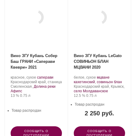
Вино ЗГУ Кубань Собер
Вино ЗГУ Кубань LeGato
Баш ГРАНИ «Саперави
СОВИНЬОН БЛАН
Квеври» 2021
МЦВАНИ 2020
Производитель:
.
.
Производитель:
.
красное, сухое
саперави
белое, сухое
мцване
Собер
Регион:
Сорт
LeGato.
Сорт
.
Краснодарский край, станица
кахетинский
,
совиньон блан
Баш.
винограда:
Регион:
винограда:
Смоленская,
Долина реки
Краснодарский край, Крымск,
Афипс
село Молдаванское
Крепость
.
Объем
Крепость
.
Объем
13 %
0.75 л
12.5 %
0.75 л
Товар распродан
Товар распродан
2 250 руб.
СООБЩИТЬ О
СООБЩИТЬ О
ПОСТУПЛЕНИИ
ПОСТУПЛЕНИИ