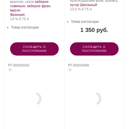
Шато
Регион:
Сорт
Краснодарский край, Крымск,
.
красное, сухое
каберне
Андре.
винограда:
хутор Школьный
Сорт
совиньон
,
каберне фран
,
Крепость
.
Объем
13.5 %
0.75 л
.
винограда:
мерло
Регион:
Франция
Крепость
.
Объем
14 %
0.75 л
Товар распродан
Товар распродан
1 350 руб.
СООБЩИТЬ О
СООБЩИТЬ О
ПОСТУПЛЕНИИ
ПОСТУПЛЕНИИ
РТ-00005040
РТ-00004896