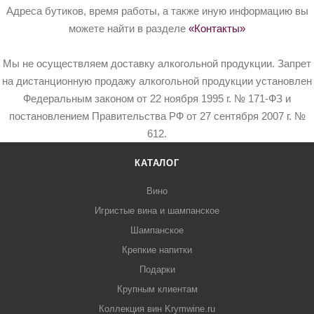
Адреса бутиков, время работы, а также иную информацию вы
можете найти в разделе
«Контакты»
Мы не осуществляем доставку алкогольной продукции. Запрет
на дистанционную продажу алкогольной продукции установлен
Федеральным законом от 22 ноября 1995 г. № 171-ФЗ и
постановлением Правительства РФ от 27 сентября 2007 г. №
612.
КАТАЛОГ
Вино
Игристые вина и шампанское
Шампанское
Крепкие напитки
Подарки
Крупным клиентам
Коллекция вин Krymwine.ru