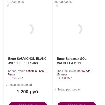
РТ-00004536
00-00000267
Вино SAUVIGNON BLANC
Вино Barbacan SOL
AVES DEL SUR 2024
VALGELLA 2019
.
.
.
.
белое, сухое
совиньон блан
красное, сухое
неббиоло
Регион:
Сорт
Регион:
Сорт
Чили
Италия
Крепость
.
Объем
винограда:
Крепость
.
Объем
винограда:
13 %
0.75 л
14 %
0.75 л
Товар распродан
Товар распродан
1 200 руб.