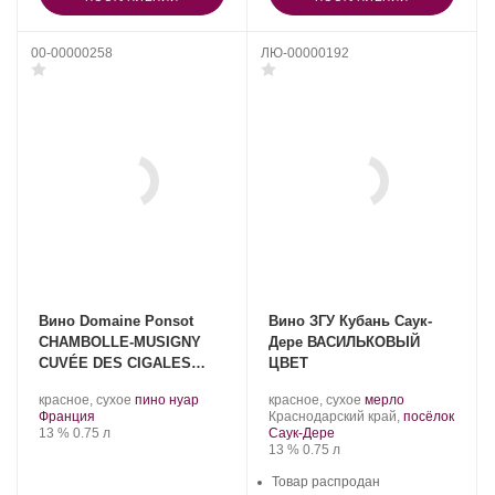
00-00000258
ЛЮ-00000192
Вино Domaine Ponsot
Вино ЗГУ Кубань Саук-
CHAMBOLLE-MUSIGNY
Дере ВАСИЛЬКОВЫЙ
CUVÉE DES CIGALES
ЦВЕТ
2014
.
.
Производитель:
.
.
красное, сухое
пино нуар
красное, сухое
мерло
Регион:
Сорт
Саук-
Регион:
Сорт
Франция
Краснодарский край,
посёлок
Крепость
.
Объем
винограда:
Дере.
винограда:
13 %
0.75 л
Саук-Дере
Крепость
.
Объем
13 %
0.75 л
Товар распродан