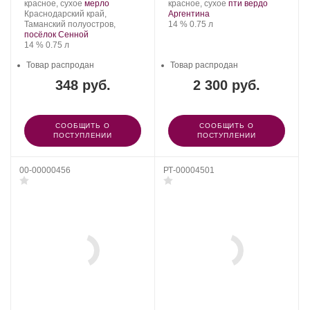
Производитель:
.
.
.
.
красное, сухое
мерло
красное, сухое
пти вердо
Фанагория.
Регион:
Сорт
Регион:
Сорт
Краснодарский край,
Аргентина
винограда:
Крепость
.
Объем
винограда:
Таманский полуостров,
14 %
0.75 л
посёлок Сенной
Крепость
.
Объем
14 %
0.75 л
Товар распродан
Товар распродан
348 руб.
2 300 руб.
СООБЩИТЬ О
СООБЩИТЬ О
ПОСТУПЛЕНИИ
ПОСТУПЛЕНИИ
00-00000456
РТ-00004501