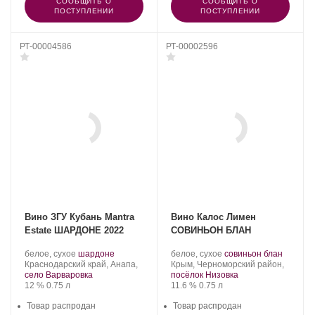
СООБЩИТЬ О
СООБЩИТЬ О
ПОСТУПЛЕНИИ
ПОСТУПЛЕНИИ
РТ-00004586
РТ-00002596
Вино ЗГУ Кубань Mantra
Вино Калос Лимен
Estate ШАРДОНЕ 2022
СОВИНЬОН БЛАН
Производитель:
.
.
Производитель:
.
.
белое, сухое
шардоне
белое, сухое
совиньон блан
Mantra
Регион:
Сорт
Kalos
Регион:
Сорт
Краснодарский край, Анапа,
Крым, Черноморский район,
Estate.
винограда:
Limen.
винограда:
село Варваровка
посёлок Низовка
Крепость
.
Объем
Крепость
.
Объем
12 %
0.75 л
11.6 %
0.75 л
Товар распродан
Товар распродан