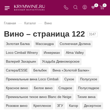
0
0
—
—
Главная
Каталог
Вино
Вино – страница 122
3147
Золотая Балка
Массандра
Солнечная Долина
Loco Cimbali Winery
Инкерман
Alma Valley
Валерий Захарьин
Усадьба Дивноморское
Сатера/ESSE
Бельбек
Вина «Золотой Балки»
Премиальные вина Loco Cimbali
Сухое
Полусухое
Красное вино
Белое вино
Сладкое
Полусладкое
Премиальное тихое вино Blanc de Neige
Тихие вина
Розовое вино
Крепленое
ЗГУ
Кагор
Десертное