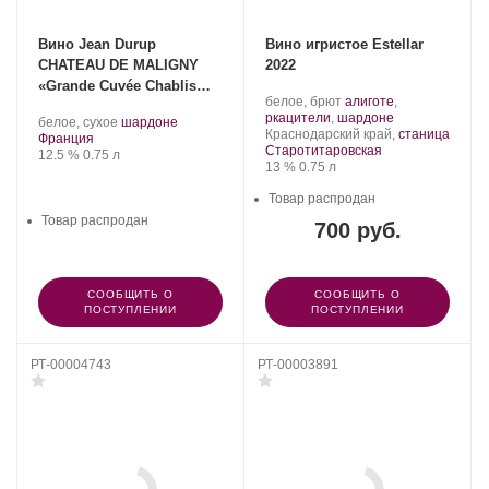
Вино Jean Durup
Вино игристое Estellar
CHATEAU DE MALIGNY
2022
«Grande Cuvée Chablis
Производитель:
.
белое, брют
алиготе
,
Premier Cru Reine
Estellar.
Сорт
.
ркацители
,
шардоне
.
.
белое, сухое
шардоне
Mathilde» 2019
Регион:
винограда:
Краснодарский край,
станица
Регион:
Сорт
Франция
Старотитаровская
Крепость
.
Объем
винограда:
12.5 %
0.75 л
Крепость
.
Объем
13 %
0.75 л
Товар распродан
Товар распродан
700 руб.
СООБЩИТЬ О
СООБЩИТЬ О
ПОСТУПЛЕНИИ
ПОСТУПЛЕНИИ
РТ-00004743
РТ-00003891