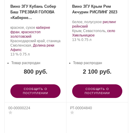
Вино ЗГУ Кубань Собер
Вино ЗГУ Крым Рем
Баш ТРЕЗВАЯ ГОЛОВА
Акчурин РИСЛИНГ 2023
«Каберне
Производитель:
.
белое, полусухое
рислинг
Фран+Красностоп» 2024
Рем
.
Сорт
рейнский
Производитель:
.
красное, сухое
каберне
Акчурин.
Регион:
винограда:
Крым, Севастополь,
село
Собер
Сорт
фран
,
красностоп
Хмельницкое
Баш.
.
винограда:
золотовский
Крепость
.
Объем
13 %
0.75 л
Регион:
Краснодарский край, станица
Смоленская,
Долина реки
Афипс
Крепость
.
Объем
13 %
0.75 л
Товар распродан
Товар распродан
800 руб.
2 100 руб.
СООБЩИТЬ О
СООБЩИТЬ О
ПОСТУПЛЕНИИ
ПОСТУПЛЕНИИ
00-00000224
РТ-00004840