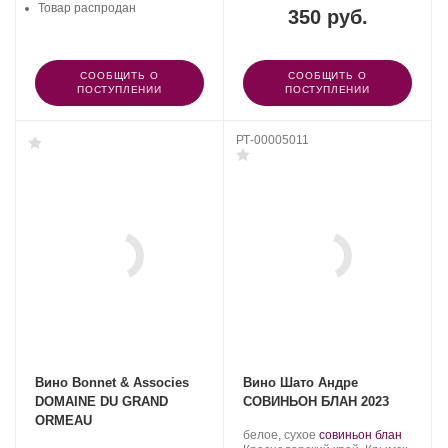
Товар распродан
350 руб.
СООБЩИТЬ О
СООБЩИТЬ О
ПОСТУПЛЕНИИ
ПОСТУПЛЕНИИ
РТ-00005011
Вино Bonnet & Associes
Вино Шато Андре
DOMAINE DU GRAND
СОВИНЬОН БЛАН 2023
ORMEAU
Производитель:
.
.
белое, сухое
совиньон блан