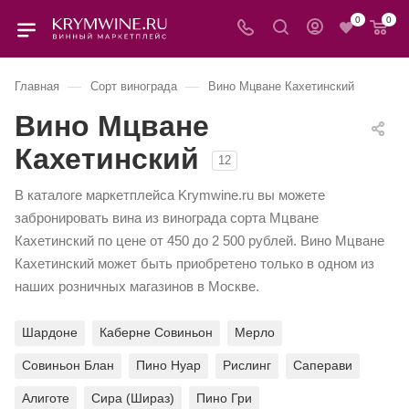
0
0
—
—
Главная
Сорт винограда
Вино Мцване Кахетинский
Вино Мцване
Кахетинский
12
В каталоге маркетплейса Krymwine.ru вы можете
забронировать вина из винограда сорта Мцване
Кахетинский по цене от 450 до 2 500 рублей. Вино Мцване
Кахетинский может быть приобретено только в одном из
наших розничных магазинов в Москве.
Шардоне
Каберне Совиньон
Мерло
Совиньон Блан
Пино Нуар
Рислинг
Саперави
Алиготе
Сира (Шираз)
Пино Гри