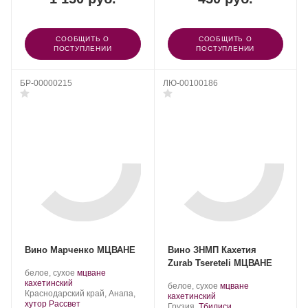
СООБЩИТЬ О
СООБЩИТЬ О
ПОСТУПЛЕНИИ
ПОСТУПЛЕНИИ
БР-00000215
ЛЮ-00100186
Вино Марченко МЦВАНЕ
Вино ЗНМП Кахетия
Zurab Tsereteli МЦВАНЕ
Производитель:
.
белое, сухое
мцване
Марченко.
.
Сорт
кахетинский
Производитель:
.
белое, сухое
мцване
Регион:
винограда:
Краснодарский край, Анапа,
Tsereteli
.
Сорт
кахетинский
хутор Рассвет
Wine
Регион:
винограда:
Грузия,
Тбилиси