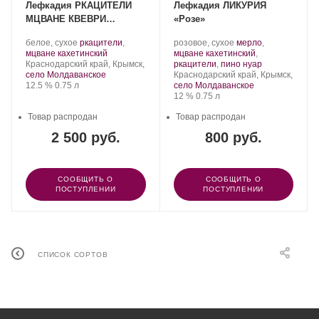
Лефкадия РКАЦИТЕЛИ
Лефкадия ЛИКУРИЯ
МЦВАНЕ КВЕВРИ
«Розе»
ЗОЛОТОЙ КЛЮЧ
Производитель:
.
Производитель:
.
белое, сухое
ркацители
,
розовое, сухое
мерло
,
Долина
Сорт
.
Долина
Сорт
мцване кахетинский
мцване кахетинский
,
Лефкадия.
Регион:
винограда:
Лефкадия.
винограда:
.
Краснодарский край, Крымск,
ркацители
,
пино нуар
Регион:
село Молдаванское
Краснодарский край, Крымск,
Крепость
.
Объем
12.5 %
0.75 л
село Молдаванское
Крепость
.
Объем
12 %
0.75 л
Товар распродан
Товар распродан
2 500 руб.
800 руб.
СООБЩИТЬ О
СООБЩИТЬ О
ПОСТУПЛЕНИИ
ПОСТУПЛЕНИИ
СПИСОК СОРТОВ