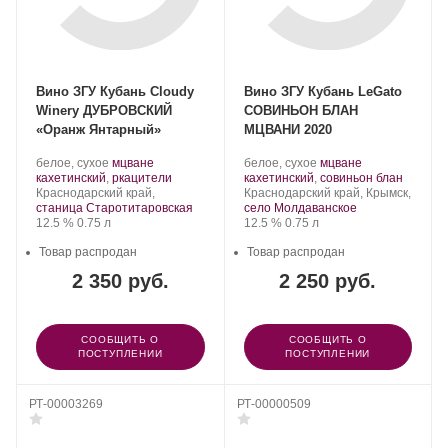
Вино ЗГУ Кубань Cloudy
Вино ЗГУ Кубань LeGato
Winery ДУБРОВСКИЙ
СОВИНЬОН БЛАН
«Оранж Янтарный»
МЦВАНИ 2020
Производитель:
.
Производитель:
.
белое, сухое
мцване
белое, сухое
мцване
Cloudy
Сорт
.
LeGato.
Сорт
.
кахетинский
,
ркацители
кахетинский
,
совиньон блан
Winery.
Регион:
винограда:
Регион:
винограда:
Краснодарский край,
Краснодарский край, Крымск,
станица Старотитаровская
село Молдаванское
Крепость
.
Объем
Крепость
.
Объем
12.5 %
0.75 л
12.5 %
0.75 л
Товар распродан
Товар распродан
2 350 руб.
2 250 руб.
СООБЩИТЬ О
СООБЩИТЬ О
ПОСТУПЛЕНИИ
ПОСТУПЛЕНИИ
РТ-00003269
РТ-00000509