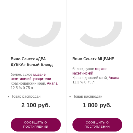
Вино Сенетх «ДВА
Вино Сенетх МЦВАНЕ
ДУБКА» Белый Бленд
Производитель:
.
белое, сухое
мцване
Усадьба
.
Сорт
кахетинский
Производитель:
.
белое, сухое
мцване
«Сенетх».
Регион:
винограда:
Краснодарский край,
Анапа
Усадьба
Сорт
.
кахетинский
,
ркацители
Крепость
.
Объем
11.3 %
0.75 л
«Сенетх».
Регион:
винограда:
Краснодарский край,
Анапа
Крепость
.
Объем
12.5 %
0.75 л
Товар распродан
Товар распродан
2 100 руб.
1 800 руб.
СООБЩИТЬ О
СООБЩИТЬ О
ПОСТУПЛЕНИИ
ПОСТУПЛЕНИИ