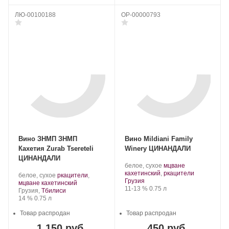
ЛЮ-00100188
OP-00000793
Вино ЗНМП ЗНМП
Вино Mildiani Family
Кахетия Zurab Tsereteli
Winery ЦИНАНДАЛИ
ЦИНАНДАЛИ
Производитель:
.
белое, сухое
мцване
Mildiani
Сорт
.
кахетинский
,
ркацители
Производитель:
.
белое, сухое
ркацители
,
Family
Регион:
винограда:
Грузия
Tsereteli
Сорт
.
мцване кахетинский
Winery.
Крепость
.
Объем
11-13 %
0.75 л
Wine
Регион:
винограда:
Грузия,
Тбилиси
&
Крепость
.
Объем
14 %
0.75 л
Spirits.
Товар распродан
Товар распродан
1 150 руб.
450 руб.