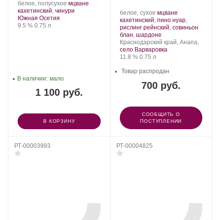
Производитель:
.
белое, полусухое
мцване
«Совиньон Блан-
Иронсан.
Сорт
.
кахетинский
,
чинури
Производитель:
.
белое, сухое
мцване
Шардоне» 2023
Регион:
винограда:
Южная Осетия
Скалистый
Сорт
кахетинский
,
пино нуар
,
Крепость
.
Объем
9.5 %
0.75 л
Берег.
винограда:
рислинг рейнский
,
совиньон
.
блан
,
шардоне
Регион:
Краснодарский край, Анапа,
село Варваровка
Крепость
.
Объем
11.8 %
0.75 л
Товар распродан
В наличии:
мало
700 руб.
1 100 руб.
СООБЩИТЬ О
В КОРЗИНУ
ПОСТУПЛЕНИИ
РТ-00003993
РТ-00004825