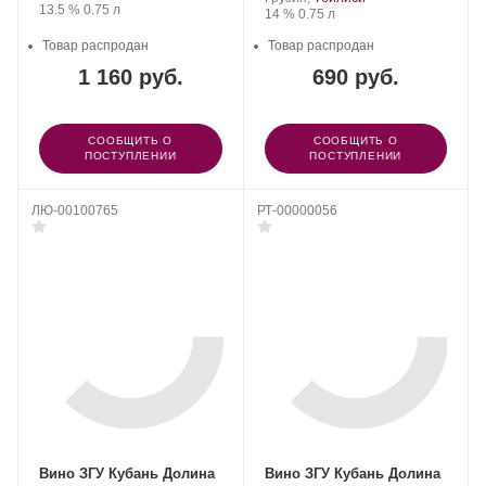
Крепость
.
Объем
13.5 %
0.75 л
&
Крепость
.
Объем
14 %
0.75 л
Spirits.
Товар распродан
Товар распродан
1 160 руб.
690 руб.
СООБЩИТЬ О
СООБЩИТЬ О
ПОСТУПЛЕНИИ
ПОСТУПЛЕНИИ
ЛЮ-00100765
РТ-00000056
Вино ЗГУ Кубань Долина
Вино ЗГУ Кубань Долина