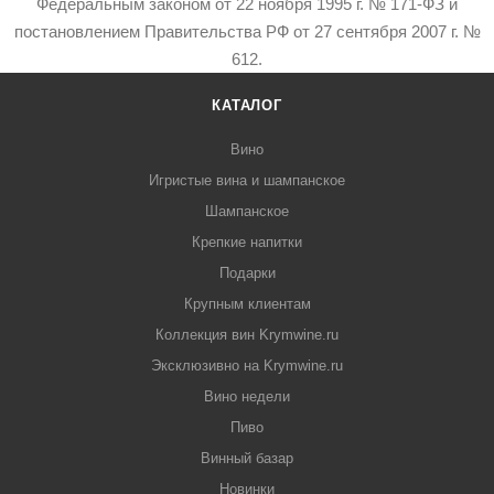
Федеральным законом от 22 ноября 1995 г. № 171-ФЗ и
постановлением Правительства РФ от 27 сентября 2007 г. №
612.
КАТАЛОГ
Вино
Игристые вина и шампанское
Шампанское
Крепкие напитки
Подарки
Крупным клиентам
Коллекция вин Krymwine.ru
Эксклюзивно на Krymwine.ru
Вино недели
Пиво
Винный базар
Новинки