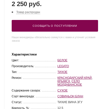
2 250 руб.
Товар распродан
СООБЩИТЬ О ПОСТУПЛЕНИИ
Наши менеджеры обязательно свяжутся с вами и уточнят условия
заказа
Характеристики
Цвет:
БЕЛОЕ
Производитель:
LEGATO
Тип:
ТИХОЕ
Регион:
КРАСНОДАРСКИЙ КРАЙ
,
КРЫМСК
,
СЕЛО
МОЛДАВАНСКОЕ
Содержание сахара:
СУХОЕ
Сорт винограда:
СОВИНЬОН БЛАН
Статус:
ТИХИЕ ВИНА ЗГУ
Крепость, %:
12.5