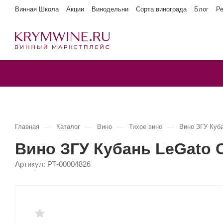
Винная Школа
Акции
Винодельни
Сорта винограда
Блог
Р
—
—
—
—
Главная
Каталог
Вино
Тихое вино
Вино ЗГУ Куб
Вино ЗГУ Кубань LeGato
Артикул:
РТ-00004826