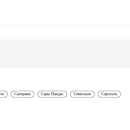
зе
Саперави
Сары Пандас
Семильон
Серсиаль