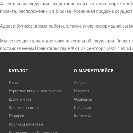
Алкогольная продукция, представленная в каталоге маркетпле
проекта, расположенных в Москве. Розничная продажа осущест
Адреса бутиков, время работы, а также иную информацию вы м
Мы не осуществляем доставку алкогольной продукции. Запрет 
постановлением Правительства РФ от 27 сентября 2007 г. № 612
КАТАЛОГ
О МАРКЕТПЛЕЙСЕ
Вино
Акции
Игристые вина и шампанское
Новости
Шампанское
Франшиза
Крепкие напитки
Вакансии
Подарки
Контакты
Крупным клиентам
Коллекция вин Krymwine.ru