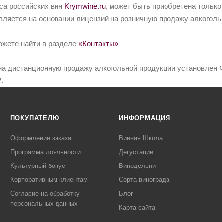
йса российских вин
Krymwine.ru
, может быть приобретена только
вляется на основании лицензий на розничную продажу алкоголь
ожете найти в разделе
«Контакты»
на дистанционную продажу алкогольной продукции установлен Ф
.
ПОКУПАТЕЛЮ
ИНФОРМАЦИЯ
Оформление заказа
Винная Школа
Программа лояльности
Дегустации
Культурный бонус
Винодельни
Корпоративным клиентам
Сорта винограда
Согласие на обработку
Блог
персональных данных
Карта сайта