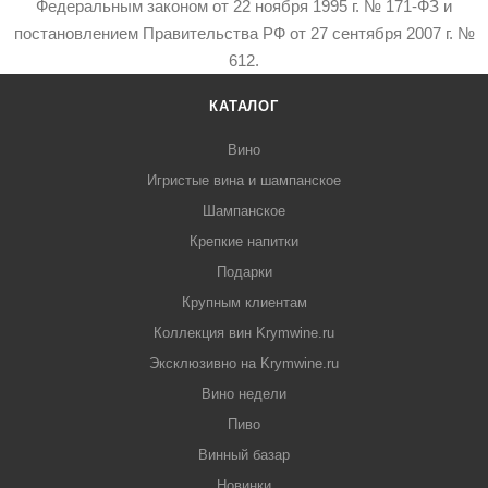
Федеральным законом от 22 ноября 1995 г. № 171-ФЗ и
постановлением Правительства РФ от 27 сентября 2007 г. №
612.
КАТАЛОГ
Вино
Игристые вина и шампанское
Шампанское
Крепкие напитки
Подарки
Крупным клиентам
Коллекция вин Krymwine.ru
Эксклюзивно на Krymwine.ru
Вино недели
Пиво
Винный базар
Новинки