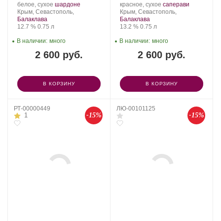
Производитель:
.
.
Производитель:
.
.
белое, сухое
шардоне
красное, сухое
саперави
Loco
Регион:
Сорт
Loco
Регион:
Сорт
Крым, Севастополь,
Крым, Севастополь,
Cimbali
винограда:
Cimbali
винограда:
Балаклава
Балаклава
Winery.
Крепость
.
Объем
Winery.
Крепость
.
Объем
12.7 %
0.75 л
13.2 %
0.75 л
В наличии:
много
В наличии:
много
2 600 руб.
2 600 руб.
В КОРЗИНУ
В КОРЗИНУ
РТ-00000449
ЛЮ-00101125
-15%
-15%
1