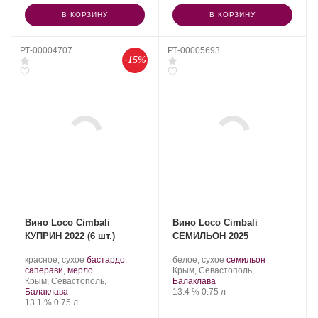
В КОРЗИНУ
В КОРЗИНУ
РТ-00004707
РТ-00005693
-15%
Вино Loco Cimbali
Вино Loco Cimbali
КУПРИН 2022 (6 шт.)
СЕМИЛЬОН 2025
Производитель:
.
Производитель:
.
.
красное, сухое
бастардо
,
белое, сухое
семильон
Loco
Сорт
.
Loco
Регион:
Сорт
саперави
,
мерло
Крым, Севастополь,
Cimbali
Регион:
винограда:
Cimbali
винограда:
Крым, Севастополь,
Балаклава
Winery.
Winery.
Крепость
.
Объем
Балаклава
13.4 %
0.75 л
Крепость
.
Объем
13.1 %
0.75 л