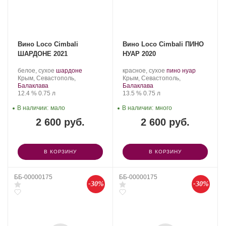
Вино Loco Cimbali
Вино Loco Cimbali ПИНО
ШАРДОНЕ 2021
НУАР 2020
Производитель:
.
.
Производитель:
.
.
белое, сухое
шардоне
красное, сухое
пино нуар
Loco
Регион:
Сорт
Loco
Регион:
Сорт
Крым, Севастополь,
Крым, Севастополь,
Cimbali
винограда:
Cimbali
винограда:
Балаклава
Балаклава
Winery.
Крепость
.
Объем
Winery.
Крепость
.
Объем
12.4 %
0.75 л
13.5 %
0.75 л
В наличии:
мало
В наличии:
много
2 600 руб.
2 600 руб.
В КОРЗИНУ
В КОРЗИНУ
ББ-00000175
ББ-00000175
-30%
-30%