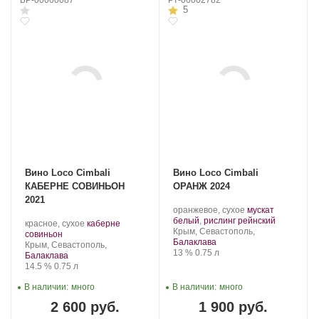
БР-00000087
РТ-00002782
5
Вино Loco Cimbali
Вино Loco Cimbali
КАБЕРНЕ СОВИНЬОН
ОРАНЖ 2024
2021
Производитель:
.
оранжевое, сухое
мускат
Loco
Сорт
.
белый
,
рислинг рейнский
Производитель:
.
красное, сухое
каберне
Cimbali
Регион:
винограда:
Крым, Севастополь,
Loco
.
Сорт
совиньон
Winery.
Балаклава
Cimbali
Регион:
винограда:
Крым, Севастополь,
Крепость
.
Объем
13 %
0.75 л
Winery.
Балаклава
Крепость
.
Объем
14.5 %
0.75 л
В наличии:
много
В наличии:
много
2 600 руб.
1 900 руб.