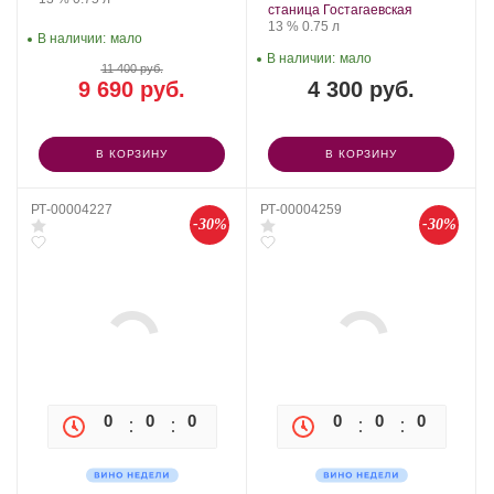
и
винограда:
станица Гостагаевская
Галицкий.
Крепость
.
Объем
13 %
0.75 л
В наличии:
мало
В наличии:
мало
11 400 руб.
9 690 руб.
4 300 руб.
В КОРЗИНУ
В КОРЗИНУ
РТ-00004227
РТ-00004259
-30%
-30%
0
0
0
0
0
0
0
0