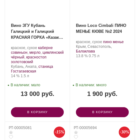
Вино ЗГУ Кубань
Вино Loco Cimbali ПИНО
Галицкий и Галицкий
МЕНЬЕ КЮВЕ №2 2024
КРАСНАЯ ГОРКА «Казак»
Производитель:
.
.
красное, сухое
пино менье
2022, 1.5 л
Loco
Регион:
Сорт
Крым, Севастополь,
Производитель:
.
красное, сухое
каберне
Cimbali
винограда:
Балаклава
Галицкий
Сорт
совиньон
,
мерло
,
цимлянский
Winery.
Крепость
.
Объем
13.8 %
0.75 л
и
винограда:
чёрный
,
красностоп
Галицкий.
.
золотовский
Регион:
Кубань, Анапа,
станица
Гостагаевская
Крепость
.
Объем
14 %
1.5 л
В наличии:
мало
В наличии:
много
13 000 руб.
1 900 руб.
В КОРЗИНУ
В КОРЗИНУ
РТ-00005081
РТ-00005694
-15%
-30%