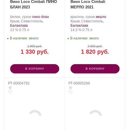
Вино Loco Cimbali ПИНО
Вино Loco Cimbali
БЛАН 2023
МЕРЛО 2021
Производитель:
.
.
Производитель:
.
.
белое, сухое
пино блан
красное, сухое
мерло
Loco
Регион:
Сорт
Loco
Регион:
Сорт
Крым, Севастополь,
Крым, Севастополь,
Cimbali
винограда:
Cimbali
винограда:
Балаклава
Балаклава
Winery.
Крепость
.
Объем
Winery.
Крепость
.
Объем
13 %
0.75 л
14.3 %
0.75 л
В наличии:
много
В наличии:
много
1 900 руб.
2 600 руб.
1 330 руб.
1 820 руб.
В КОРЗИНУ
В КОРЗИНУ
РТ-00004792
РТ-00005286