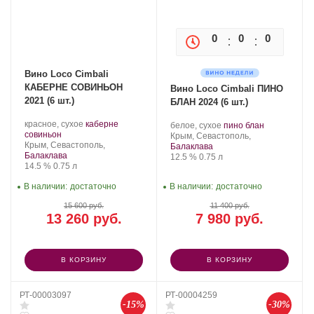
0
0
0
0
Вино Loco Cimbali
КАБЕРНЕ СОВИНЬОН
Вино Loco Cimbali ПИНО
2021 (6 шт.)
БЛАН 2024 (6 шт.)
Производитель:
.
красное, сухое
каберне
Производитель:
.
.
белое, сухое
пино блан
Loco
.
Сорт
совиньон
Loco
Регион:
Сорт
Крым, Севастополь,
Cimbali
Регион:
винограда:
Крым, Севастополь,
Cimbali
винограда:
Балаклава
Winery.
Балаклава
Winery.
Крепость
.
Объем
12.5 %
0.75 л
Крепость
.
Объем
14.5 %
0.75 л
В наличии:
достаточно
В наличии:
достаточно
15 600 руб.
11 400 руб.
13 260 руб.
7 980 руб.
В КОРЗИНУ
В КОРЗИНУ
РТ-00003097
РТ-00004259
-15%
-30%