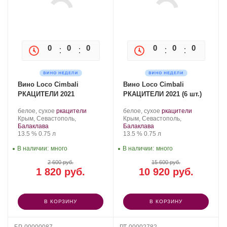
0
0
0
0
0
0
0
0
Вино Loco Cimbali
Вино Loco Cimbali
РКАЦИТЕЛИ 2021
РКАЦИТЕЛИ 2021 (6 шт.)
Производитель:
.
.
Производитель:
.
.
белое, сухое
ркацители
белое, сухое
ркацители
Loco
Регион:
Сорт
Loco
Регион:
Сорт
Крым, Севастополь,
Крым, Севастополь,
Cimbali
винограда:
Cimbali
винограда:
Балаклава
Балаклава
Winery.
Крепость
.
Объем
Winery.
Крепость
.
Объем
13.5 %
0.75 л
13.5 %
0.75 л
В наличии:
много
В наличии:
много
2 600 руб.
15 600 руб.
1 820 руб.
10 920 руб.
В КОРЗИНУ
В КОРЗИНУ