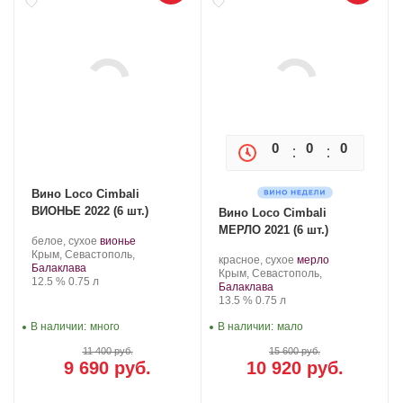
0
0
0
0
Вино Loco Cimbali
ВИОНЬЕ 2022 (6 шт.)
Вино Loco Cimbali
МЕРЛО 2021 (6 шт.)
Производитель:
.
.
белое, сухое
вионье
Loco
Регион:
Сорт
Крым, Севастополь,
Производитель:
.
.
красное, сухое
мерло
Cimbali
винограда:
Балаклава
Loco
Регион:
Сорт
Крым, Севастополь,
Winery.
Крепость
.
Объем
12.5 %
0.75 л
Cimbali
винограда:
Балаклава
Winery.
Крепость
.
Объем
13.5 %
0.75 л
В наличии:
много
В наличии:
мало
11 400 руб.
15 600 руб.
9 690 руб.
10 920 руб.