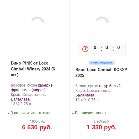
0
0
0
0
Вино PINK от Loco
Cimbali Winery 2024 (6
Вино Loco Cimbali КОКУР
шт.)
2025
Производитель:
.
розовое, сухое
каберне
Производитель:
.
.
белое, сухое
кокур белый
Loco
Сорт
.
фран
,
сира (шираз)
Loco
Регион:
Сорт
Крым, Севастополь,
Cimbali
Регион:
винограда:
Крым, Севастополь,
Cimbali
винограда:
Балаклава
Winery.
Балаклава
Winery.
Крепость
.
Объем
13.4 %
0.75 л
Крепость
.
Объем
13 %
0.75 л
В наличии:
достаточно
В наличии:
много
7 800 руб.
1 900 руб.
6 630 руб.
1 330 руб.