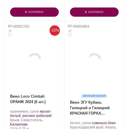
В КОРЗИНУ
В КОРЗИНУ
РТ-00002782
РТ-00004963
-15%
Вино Loco Cimbali
ОРАНЖ 2024 (6 шт.)
Вино ЗГУ Кубань
Галицкий и Галицкий
Производитель:
.
оранжевое, сухое
мускат
КРАСНАЯ ГОРКА
Loco
Сорт
.
белый
,
рислинг рейнский
«Петрушка» 2023
Cimbali
Регион:
винограда:
Крым, Севастополь,
Производитель:
.
.
белое, сухое
совиньон блан
Winery.
Балаклава
Галицкий
Регион:
Сорт
Краснодарский край, Анапа,
Крепость
.
Объем
13 %
0.75 л