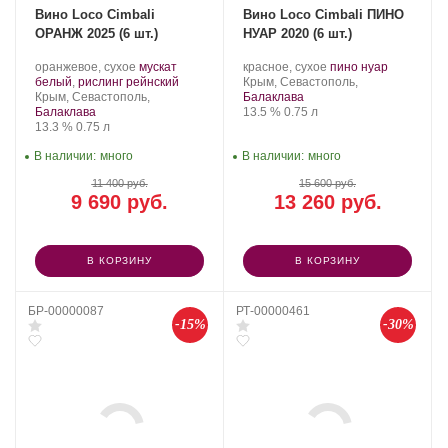
Вино Loco Cimbali
Вино Loco Cimbali ПИНО
ОРАНЖ 2025 (6 шт.)
НУАР 2020 (6 шт.)
Производитель:
.
Производитель:
.
.
оранжевое, сухое
мускат
красное, сухое
пино нуар
Loco
Сорт
.
Loco
Регион:
Сорт
белый
,
рислинг рейнский
Крым, Севастополь,
Cimbali
Регион:
винограда:
Cimbali
винограда:
Крым, Севастополь,
Балаклава
Winery.
Winery.
Крепость
.
Объем
Балаклава
13.5 %
0.75 л
Крепость
.
Объем
13.3 %
0.75 л
В наличии:
много
В наличии:
много
11 400 руб.
15 600 руб.
9 690 руб.
13 260 руб.
В КОРЗИНУ
В КОРЗИНУ
БР-00000087
РТ-00000461
-15%
-30%