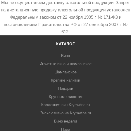
Мы не осуществляем доставку алкогольной продукции. Запрет
на дистанционную продажу алкогольной продукции установлен
Федеральным законом от 22 ноября 1995 г. № 171-ФЗ и
постановлением Правительства РФ от 27 сентября 2007 г. №
612.
КАТАЛОГ
Вино
Игристые вина и шампанское
Шампанское
Крепкие напитки
Подарки
Крупным клиентам
Коллекция вин Krymwine.ru
Эксклюзивно на Krymwine.ru
Вино недели
Пиво