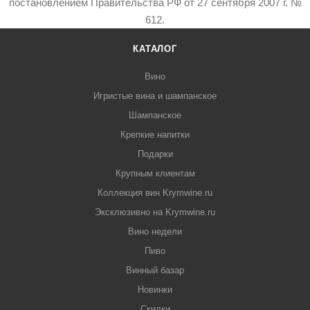
постановлением Правительства РФ от 27 сентября 2007 г. №
612.
КАТАЛОГ
Вино
Игристые вина и шампанское
Шампанское
Крепкие напитки
Подарки
Крупным клиентам
Коллекция вин Krymwine.ru
Эксклюзивно на Krymwine.ru
Вино недели
Пиво
Винный базар
Новинки
Скидки