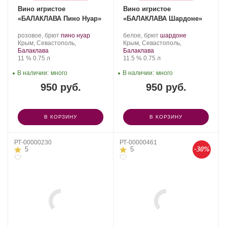
Вино игристое
Вино игристое
«БАЛАКЛАВА Пино Нуар»
«БАЛАКЛАВА Шардоне»
Производитель:
.
.
Производитель:
.
.
розовое, брют
пино нуар
белое, брют
шардоне
Золотая
Регион:
Сорт
Золотая
Регион:
Сорт
Крым, Севастополь,
Крым, Севастополь,
Балка.
винограда:
Балка.
винограда:
Балаклава
Балаклава
Крепость
.
Объем
Крепость
.
Объем
11 %
0.75 л
11.5 %
0.75 л
В наличии:
много
В наличии:
много
950 руб.
950 руб.
В КОРЗИНУ
В КОРЗИНУ
РТ-00000230
РТ-00000461
-30%
5
5