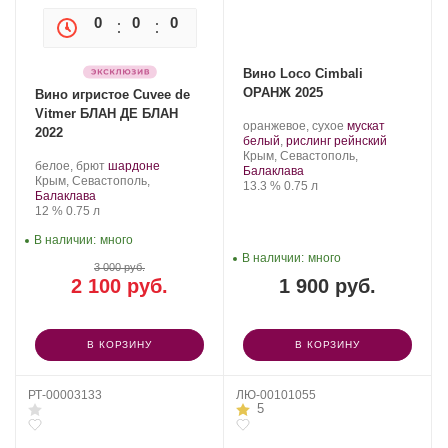
0
0
0
0
Вино Loco Cimbali
ОРАНЖ 2025
Вино игристое Cuvee de
Vitmer БЛАН ДЕ БЛАН
Производитель:
.
оранжевое, сухое
мускат
2022
Loco
Сорт
.
белый
,
рислинг рейнский
Cimbali
Регион:
винограда:
Крым, Севастополь,
Производитель:
.
.
белое, брют
шардоне
Winery.
Балаклава
Золотая
Регион:
Сорт
Крым, Севастополь,
Крепость
.
Объем
13.3 %
0.75 л
Балка.
винограда:
Балаклава
Крепость
.
Объем
12 %
0.75 л
В наличии:
много
В наличии:
много
3 000 руб.
2 100 руб.
1 900 руб.
В КОРЗИНУ
В КОРЗИНУ
РТ-00003133
ЛЮ-00101055
5