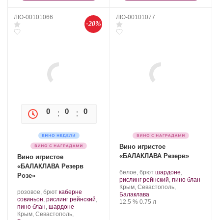
ЛЮ-00101066
ЛЮ-00101077
-20%
0
0
0
0
Вино игристое
«БАЛАКЛАВА Резерв»
Вино игристое
«БАЛАКЛАВА Резерв
Производитель:
.
белое, брют
шардоне
,
Розе»
Золотая
Сорт
.
рислинг рейнский
,
пино блан
Балка.
Регион:
винограда:
Крым, Севастополь,
Производитель:
.
розовое, брют
каберне
Балаклава
Золотая
Сорт
совиньон
,
рислинг рейнский
,
Крепость
.
Объем
12.5 %
0.75 л
Балка.
винограда:
.
пино блан
,
шардоне
Регион:
Крым, Севастополь,