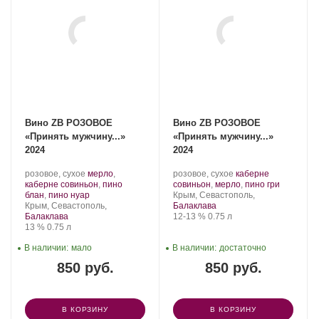
Вино ZB РОЗОВОЕ
Вино ZB РОЗОВОЕ
«Принять мужчину...»
«Принять мужчину...»
2024
2024
Производитель:
.
Производитель:
.
розовое, сухое
мерло
,
розовое, сухое
каберне
Золотая
Сорт
Золотая
Сорт
.
каберне совиньон
,
пино
совиньон
,
мерло
,
пино гри
Балка.
винограда:
.
Балка.
Регион:
винограда:
блан
,
пино нуар
Крым, Севастополь,
Регион:
Крым, Севастополь,
Балаклава
Крепость
.
Объем
Балаклава
12-13 %
0.75 л
Крепость
.
Объем
13 %
0.75 л
В наличии:
мало
В наличии:
достаточно
850 руб.
850 руб.
В КОРЗИНУ
В КОРЗИНУ