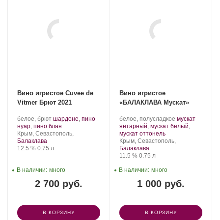
Вино игристое Cuvee de
Вино игристое
Vitmer Брют 2021
«БАЛАКЛАВА Мускат»
Производитель:
.
Производитель:
.
белое, брют
шардоне
,
пино
белое, полусладкое
мускат
Золотая
Сорт
.
Золотая
Сорт
нуар
,
пино блан
янтарный
,
мускат белый
,
Балка.
Регион:
винограда:
Балка.
.
винограда:
Крым, Севастополь,
мускат оттонель
Регион:
Балаклава
Крым, Севастополь,
Крепость
.
Объем
12.5 %
0.75 л
Балаклава
Крепость
.
Объем
11.5 %
0.75 л
В наличии:
много
В наличии:
много
2 700 руб.
1 000 руб.
В КОРЗИНУ
В КОРЗИНУ