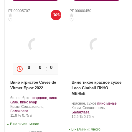
РТ-00005707
РТ-00000450
-30%
0
0
0
0
Вино игристое Cuvee de
Вино тихое красное сухое
Vitmer Брют 2022
Loco Cimbali ПИНО
МЕНЬЕ
Производитель:
.
белое, брют
шардоне
,
пино
Золотая
Сорт
.
блан
,
пино нуар
Производитель:
.
.
красное, сухое
пино менье
Балка.
Регион:
винограда:
Крым, Севастополь,
Loco
Регион:
Сорт
Крым, Севастополь,
Балаклава
Cimbali
винограда:
Балаклава
Крепость
.
Объем
11.8 %
0.75 л
Winery.
Крепость
.
Объем
12.5 %
0.75 л
В наличии:
много
В наличии:
много