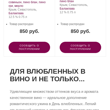
Балка.
.
винограда:
пино блан
Золотая
Сорт
совиньон
,
пино блан
,
пино
Регион:
Крым, Севастополь,
Балка.
.
винограда:
гри
,
мерло
Балаклава
Регион:
Крым, Севастополь,
Крепость
.
Объем
12 %
0.75 л
Балаклава
Крепость
.
Объем
12.5 %
0.75 л
Товар распродан
Товар распродан
850 руб.
850 руб.
СООБЩИТЬ О
СООБЩИТЬ О
ПОСТУПЛЕНИИ
ПОСТУПЛЕНИИ
ДЛЯ ВЛЮБЛЕННЫХ В
ВИНО И НЕ ТОЛЬКО...
Удивляющее множеством оттенков вкуса и аромата
качественное вино — идеальное дополнение
романтического ужина в День влюбленных. Легкий
опьяняющий напиток с ореховыми, фруктовыми или