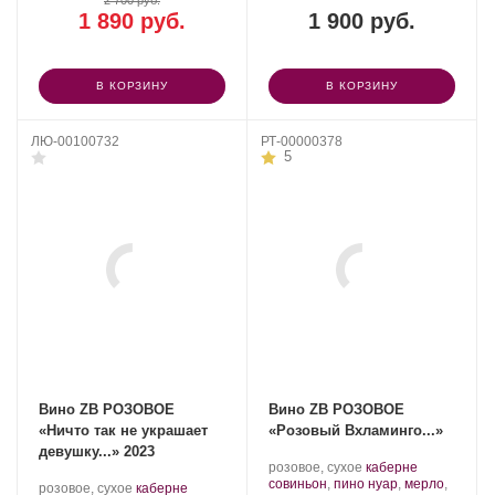
2 700 руб.
1 890 руб.
1 900 руб.
В КОРЗИНУ
В КОРЗИНУ
ЛЮ-00100732
РТ-00000378
5
Вино ZB РОЗОВОЕ
Вино ZB РОЗОВОЕ
«Ничто так не украшает
«Розовый Вхламинго...»
девушку...» 2023
Производитель:
.
розовое, сухое
каберне
Золотая
Сорт
совиньон
,
пино нуар
,
мерло
,
Производитель:
.
розовое, сухое
каберне