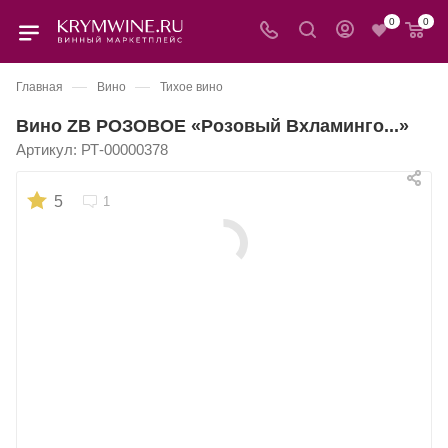
0
0
—
—
Главная
Вино
Тихое вино
Вино ZB РОЗОВОЕ «Розовый Вхламинго...»
Артикул:
РТ-00000378
5
1