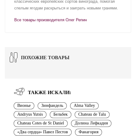
классических европейских сортов винограда, помогая
спелым ягодам раскрыться и заиграть новыми гранями.
Все товары производителя Олег Репин
ПОХОЖИЕ ТОВАРЫ
ТАКЖЕ ИСКАЛИ:
Вионье
Зинфандель
Alma Valley
Andryus Yutsis
Бельбек
Chateau de Talu
Chateau Cotes de St Daniel
Долина Лефкадия
«Два сердца» Павел Пестов
Фанагория