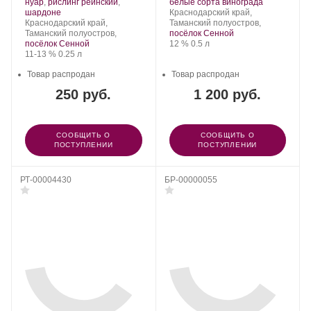
Фанагория.
Сорт
Фанагория.
Сорт
.
нуар
,
рислинг рейнский
,
белые сорта винограда
.
винограда:
Регион:
винограда:
шардоне
Краснодарский край,
Регион:
Краснодарский край,
Таманский полуостров,
Таманский полуостров,
посёлок Сенной
Крепость
.
Объем
посёлок Сенной
12 %
0.5 л
Крепость
.
Объем
11-13 %
0.25 л
Товар распродан
Товар распродан
250 руб.
1 200 руб.
СООБЩИТЬ О
СООБЩИТЬ О
ПОСТУПЛЕНИИ
ПОСТУПЛЕНИИ
РТ-00004430
БР-00000055