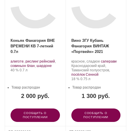
Коньяк Фанагория ВНЕ
Вино ЗГУ Кубань
ВРЕМЕНИ КВ 7-летний
Фанагория ВИНТАЖ
0.7л
«Портвейн» 2021
Производитель:
.
Производитель:
.
.
алиготе
,
рислинг рейнский
,
красное, сладкое
саперави
Фанагория.
Сорт
.
Фанагория.
Регион:
Сорт
совиньон блан
,
шардоне
Краснодарский край,
винограда:
Крепость
.
Объем
винограда:
40 %
0.7 л
Таманский полуостров,
посёлок Сенной
Крепость
.
Объем
18 %
0.75 л
Товар распродан
Товар распродан
2 000 руб.
1 300 руб.
СООБЩИТЬ О
СООБЩИТЬ О
ПОСТУПЛЕНИИ
ПОСТУПЛЕНИИ