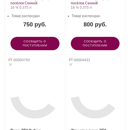
посёлок Сенной
посёлок Сенной
Крепость
.
Объем
Крепость
.
Объем
16 %
0.375 л
16 %
0.375 л
Товар распродан
Товар распродан
750 руб.
800 руб.
СООБЩИТЬ О
СООБЩИТЬ О
ПОСТУПЛЕНИИ
ПОСТУПЛЕНИИ
РТ-00004750
РТ-00004431