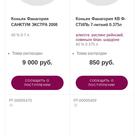
Коньяк Фанагория
Коньяк Фанагория КВ Ф-
САНКТУМ ЭКСТРА 2008
СТИЛЬ 7-летний 0.375л
Производитель:
.
Крепость
.
Объем
Производитель:
.
40 %
0.7 л
алиготе
,
рислинг рейнский
,
Фанагория.
Фанагория.
Сорт
.
совиньон блан
,
шардоне
винограда:
Крепость
.
Объем
40 %
0.375 л
Товар распродан
Товар распродан
9 000 руб.
850 руб.
СООБЩИТЬ О
СООБЩИТЬ О
ПОСТУПЛЕНИИ
ПОСТУПЛЕНИИ
РТ-00005470
РТ-00005469