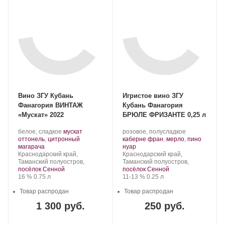
Вино ЗГУ Кубань
Игристое вино ЗГУ
Фанагория ВИНТАЖ
Кубань Фанагория
«Мускат» 2022
БРЮЛЕ ФРИЗАНТЕ 0,25 л
Производитель:
.
Производитель:
.
белое, сладкое
мускат
розовое, полусладкое
Фанагория.
Сорт
Фанагория.
Сорт
оттонель
,
цитронный
каберне фран
,
мерло
,
пино
.
винограда:
.
винограда:
магарача
нуар
Регион:
Регион:
Краснодарский край,
Краснодарский край,
Таманский полуостров,
Таманский полуостров,
посёлок Сенной
посёлок Сенной
Крепость
.
Объем
Крепость
.
Объем
16 %
0.75 л
11-13 %
0.25 л
Товар распродан
Товар распродан
1 300 руб.
250 руб.