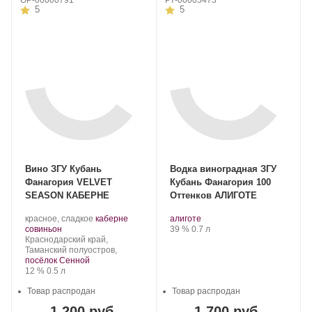
5
5
Вино ЗГУ Кубань
Водка виноградная ЗГУ
Фанагория VELVET
Кубань Фанагория 100
SEASON КАБЕРНЕ
Оттенков АЛИГОТЕ
Производитель:
.
Производитель:
.
.
красное, сладкое
каберне
алиготе
Фанагория.
.
Сорт
Фанагория.
Сорт
Крепость
.
Объем
совиньон
39 %
0.7 л
Регион:
винограда:
винограда:
Краснодарский край,
Таманский полуостров,
посёлок Сенной
Крепость
.
Объем
12 %
0.5 л
Товар распродан
Товар распродан
1 200 руб.
1 700 руб.