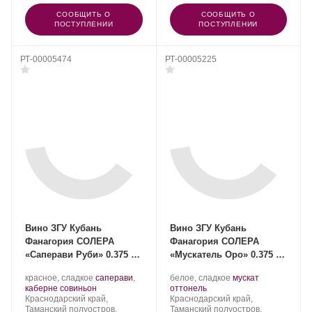
СООБЩИТЬ О
СООБЩИТЬ О
ПОСТУПЛЕНИИ
ПОСТУПЛЕНИИ
РТ-00005474
РТ-00005225
Вино ЗГУ Кубань
Вино ЗГУ Кубань
Фанагория СОЛЕРА
Фанагория СОЛЕРА
«Саперави Руби» 0.375 л
«Мускатель Оро» 0.375 л,
2021
2022
Производитель:
.
Производитель:
.
красное, сладкое
саперави
,
белое, сладкое
мускат
Фанагория.
Сорт
.
Фанагория.
.
Сорт
каберне совиньон
оттонель
Регион:
винограда:
Регион:
винограда:
Краснодарский край,
Краснодарский край,
Таманский полуостров,
Таманский полуостров,