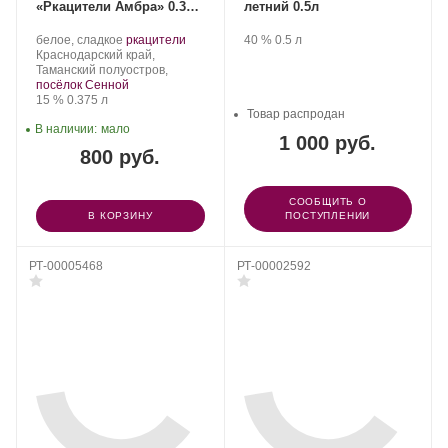
«Ркацители Амбра» 0.375
летний 0.5л
л, 2022
Производитель:
.
.
Производитель:
.
Крепость
.
Объем
белое, сладкое
ркацители
40 %
0.5 л
Фанагория.
Регион:
Сорт
Фанагория.
Краснодарский край,
винограда:
Таманский полуостров,
посёлок Сенной
Крепость
.
Объем
15 %
0.375 л
Товар распродан
В наличии:
мало
1 000 руб.
800 руб.
СООБЩИТЬ О
В КОРЗИНУ
ПОСТУПЛЕНИИ
РТ-00005468
РТ-00002592