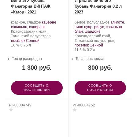
Вино ЗГУ Кубань
Игристое вино ЗГУ
Фанагория ВИНТАЖ
Кубань Фанагория 0,2 л
«Кагор» 2021
2023
Производитель:
.
Производитель:
.
красное, сладкое
каберне
белое, полусладкое
алиготе
,
Фанагория.
Сорт
.
Фанагория.
Сорт
совиньон
,
саперави
пино нуар
,
рисус
,
совиньон
Регион:
винограда:
.
винограда:
Краснодарский край,
блан
,
шардоне
Регион:
Таманский полуостров,
Краснодарский край,
посёлок Сенной
Таманский полуостров,
Крепость
.
Объем
16 %
0.75 л
посёлок Сенной
Крепость
.
Объем
11.6 %
0.2 л
Товар распродан
Товар распродан
1 300 руб.
300 руб.
СООБЩИТЬ О
СООБЩИТЬ О
ПОСТУПЛЕНИИ
ПОСТУПЛЕНИИ
РТ-00004749
РТ-00004752