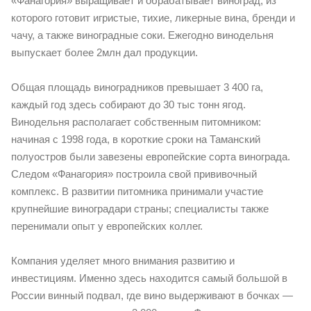
«Фанагория» выращивает и обрабатывает виноград, из
которого готовит игристые, тихие, ликерные вина, бренди и
чачу, а также виноградные соки. Ежегодно винодельня
выпускает более 2млн дал продукции.
Общая площадь виноградников превышает 3 400 га,
каждый год здесь собирают до 30 тыс тонн ягод.
Винодельня располагает собственным питомником:
начиная с 1998 года, в короткие сроки на Таманский
полуостров были завезены европейские сорта винограда.
Следом «Фанагория» построила свой прививочный
комплекс. В развитии питомника принимали участие
крупнейшие виноградари страны; специалисты также
перенимали опыт у европейских коллег.
Компания уделяет много внимания развитию и
инвестициям. Именно здесь находится самый большой в
России винный подвал, где вино выдерживают в бочках —