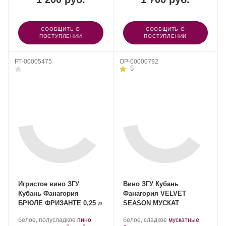
СООБЩИТЬ О
СООБЩИТЬ О
ПОСТУПЛЕНИИ
ПОСТУПЛЕНИИ
РТ-00005475
OP-00000792
5
Игристое вино ЗГУ
Вино ЗГУ Кубань
Кубань Фанагория
Фанагория VELVET
БРЮЛЕ ФРИЗАНТЕ 0,25 л
SEASON МУСКАТ
Производитель:
.
Производитель:
.
белое, полусладкое
пино
белое, сладкое
мускатные