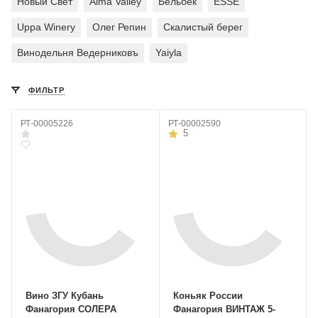
Новый Свет
Alma Valley
Бельбек
ESSE
Uppa Winery
Олег Репин
Скалистый берег
Винодельня Ведерниковъ
Yaiyla
ФИЛЬТР
РТ-00005226
РТ-00002590
5
Вино ЗГУ Кубань
Коньяк России
Фанагория СОЛЕРА
Фанагория ВИНТАЖ 5-