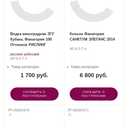
Водка виноградная ЗГУ
Коньяк Фанагория
Кубань Фанагория 100
САНКТУМ ЭЛЕГАНС 2014
Оттенков РИСЛИНГ
Производитель:
.
Крепость
.
Объем
40 %
0.7 л
Фанагория.
Производитель:
.
.
рислинг рейнский
Фанагория.
Сорт
Крепость
.
Объем
39 %
0.7 л
винограда:
Товар распродан
Товар распродан
1 700 руб.
6 800 руб.
СООБЩИТЬ О
СООБЩИТЬ О
ПОСТУПЛЕНИИ
ПОСТУПЛЕНИИ
РТ-00005476
РТ-00005471