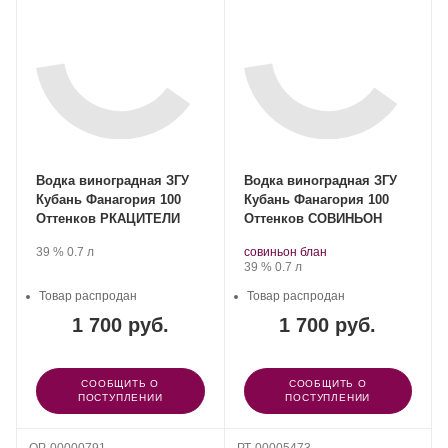
Водка виноградная ЗГУ
Водка виноградная ЗГУ
Кубань Фанагория 100
Кубань Фанагория 100
Оттенков РКАЦИТЕЛИ
Оттенков СОВИНЬОН
Производитель:
.
Крепость
.
Объем
Производитель:
.
.
39 %
0.7 л
совиньон блан
Фанагория.
Фанагория.
Сорт
Крепость
.
Объем
39 %
0.7 л
винограда:
Товар распродан
Товар распродан
1 700 руб.
1 700 руб.
СООБЩИТЬ О
СООБЩИТЬ О
ПОСТУПЛЕНИИ
ПОСТУПЛЕНИИ
OP-00000791
РТ-00005473