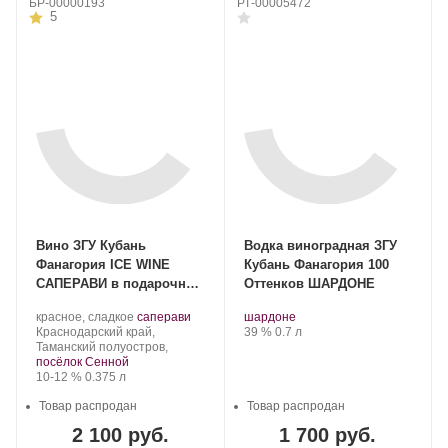
БР-00000193
РТ-00005472
5
Вино ЗГУ Кубань
Водка виноградная ЗГУ
Фанагория ICE WINE
Кубань Фанагория 100
САПЕРАВИ в подарочной
Оттенков ШАРДОНЕ
тубе, 0.375 л 2023
Производитель:
.
.
Производитель:
.
.
красное, сладкое
саперави
шардоне
Фанагория.
Регион:
Сорт
Фанагория.
Сорт
Крепость
.
Объем
Краснодарский край,
39 %
0.7 л
винограда:
винограда:
Таманский полуостров,
посёлок Сенной
Крепость
.
Объем
10-12 %
0.375 л
Товар распродан
Товар распродан
2 100 руб.
1 700 руб.