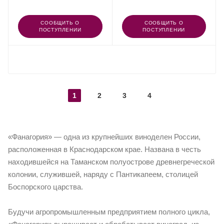
СООБЩИТЬ О
СООБЩИТЬ О
ПОСТУПЛЕНИИ
ПОСТУПЛЕНИИ
ПОКАЗАТЬ ЕЩЕ
1
2
3
4
«Фанагория» — одна из крупнейших виноделен России,
расположенная в Краснодарском крае. Названа в честь
находившейся на Таманском полуострове древнегреческой
колонии, служившей, наряду с Пантикапеем, столицей
Боспорского царства.
Будучи агропромышленным предприятием полного цикла,