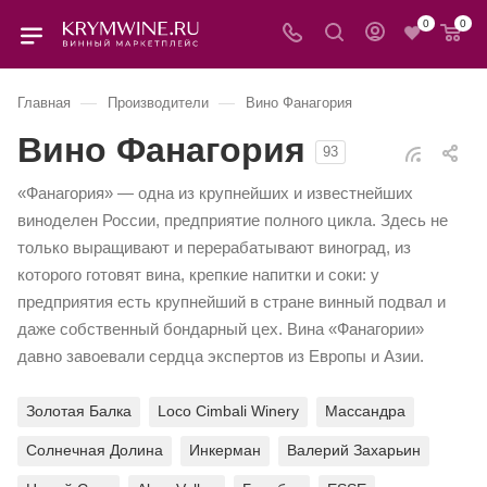
0
0
—
—
Главная
Производители
Вино Фанагория
Вино Фанагория
93
«Фанагория» — одна из крупнейших и известнейших
виноделен России, предприятие полного цикла. Здесь не
только выращивают и перерабатывают виноград, из
которого готовят вина, крепкие напитки и соки: у
предприятия есть крупнейший в стране винный подвал и
даже собственный бондарный цех. Вина «Фанагории»
давно завоевали сердца экспертов из Европы и Азии.
Золотая Балка
Loco Cimbali Winery
Массандра
Солнечная Долина
Инкерман
Валерий Захарьин