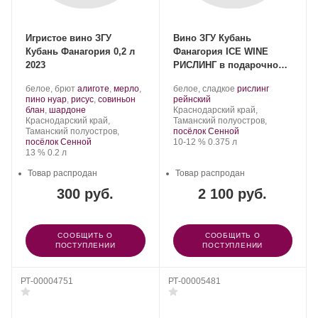
Игристое вино ЗГУ
Вино ЗГУ Кубань
Кубань Фанагория 0,2 л
Фанагория ICE WINE
2023
РИСЛИНГ в подарочной
тубе, 0.375 л 2024
Производитель:
.
Производитель:
.
белое, брют
алиготе
,
мерло
,
белое, сладкое
рислинг
Фанагория.
Сорт
Фанагория.
.
Сорт
пино нуар
,
рисус
,
совиньон
рейнский
винограда:
.
Регион:
винограда:
блан
,
шардоне
Краснодарский край,
Регион:
Краснодарский край,
Таманский полуостров,
Таманский полуостров,
посёлок Сенной
Крепость
.
Объем
посёлок Сенной
10-12 %
0.375 л
Крепость
.
Объем
13 %
0.2 л
Товар распродан
Товар распродан
300 руб.
2 100 руб.
СООБЩИТЬ О
СООБЩИТЬ О
ПОСТУПЛЕНИИ
ПОСТУПЛЕНИИ
РТ-00004751
РТ-00005481