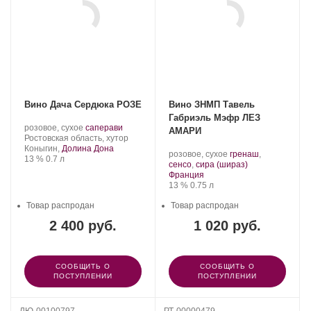
Вино Дача Сердюка РОЗЕ
Вино ЗНМП Тавель
Габриэль Мэфр ЛЕЗ
Производитель:
.
.
розовое, сухое
саперави
АМАРИ
Дача
Регион:
Сорт
Ростовская область, хутор
Сердюка.
винограда:
Коныгин,
Долина Дона
.
розовое, сухое
гренаш
,
Крепость
.
Объем
13 %
0.7 л
Сорт
.
сенсо
,
сира (шираз)
Регион:
винограда:
Франция
Крепость
.
Объем
13 %
0.75 л
Товар распродан
Товар распродан
2 400 руб.
1 020 руб.
СООБЩИТЬ О
СООБЩИТЬ О
ПОСТУПЛЕНИИ
ПОСТУПЛЕНИИ