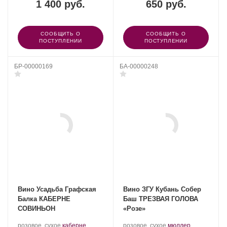
1 400 руб.
650 руб.
СООБЩИТЬ О
СООБЩИТЬ О
ПОСТУПЛЕНИИ
ПОСТУПЛЕНИИ
БР-00000169
БА-00000248
Вино Усадьба Графская
Вино ЗГУ Кубань Собер
Балка КАБЕРНЕ
Баш ТРЕЗВАЯ ГОЛОВА
СОВИНЬОН
«Розе»
Производитель:
.
Производитель:
.
розовое, сухое
каберне
розовое, сухое
мюллер