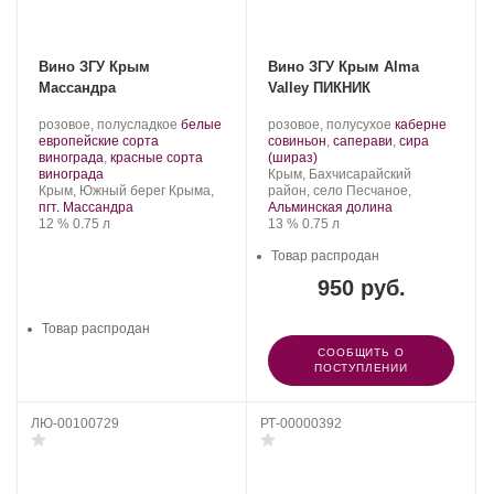
Вино ЗГУ Крым
Вино ЗГУ Крым Alma
Массандра
Valley ПИКНИК
Производитель:
.
Производитель:
.
розовое, полусладкое
белые
розовое, полусухое
каберне
Массандра.
Сорт
Alma
Сорт
европейские сорта
совиньон
,
саперави
,
сира
винограда:
Valley.
.
винограда:
винограда
,
красные сорта
(шираз)
.
Регион:
винограда
Крым, Бахчисарайский
Регион:
Крым, Южный берег Крыма,
район, село Песчаное,
пгт. Массандра
Альминская долина
Крепость
.
Объем
Крепость
.
Объем
12 %
0.75 л
13 %
0.75 л
Товар распродан
950 руб.
Товар распродан
СООБЩИТЬ О
ПОСТУПЛЕНИИ
ЛЮ-00100729
РТ-00000392