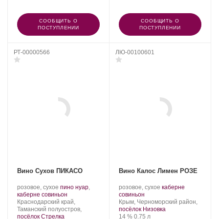
СООБЩИТЬ О
СООБЩИТЬ О
ПОСТУПЛЕНИИ
ПОСТУПЛЕНИИ
РТ-00000566
ЛЮ-00100601
Вино Сухов ПИКАСО
Вино Калос Лимен РОЗЕ
Производитель:
.
Производитель:
.
розовое, сухое
пино нуар
,
розовое, сухое
каберне
Suhov
Сорт
.
Kalos
.
Сорт
каберне совиньон
совиньон
Winery.
Регион:
винограда:
Limen.
Регион:
винограда:
Краснодарский край,
Крым, Черноморский район,
Таманский полуостров,
посёлок Низовка
Крепость
.
Объем
посёлок Стрелка
14 %
0.75 л