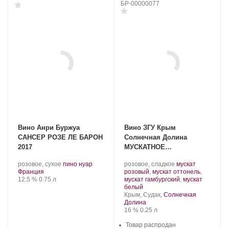
БР-00000077
Вино Анри Буржуа
Вино ЗГУ Крым
САНСЕР РОЗЕ ЛЕ БАРОН
Солнечная Долина
2017
МУСКАТНОЕ
ФЕСТИВАЛЬНОЕ 0,25 л
.
.
Производитель:
.
розовое, сухое
пино нуар
розовое, сладкое
мускат
Регион:
Сорт
Солнечная
Сорт
Франция
розовый
,
мускат оттонель
,
Крепость
.
Объем
винограда:
Долина.
винограда:
12.5 %
0.75 л
мускат гамбургский
,
мускат
.
белый
Регион:
Крым, Судак,
Солнечная
Долина
Крепость
.
Объем
16 %
0.25 л
Товар распродан