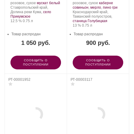
Производитель:
.
.
Производитель:
.
розовое, сухое
мускат белый
розовое, сухое
каберне
Батрак.
Регион:
Сорт
Поместье
Сорт
.
Ставропольский край,
совиньон
,
мерло
,
пино гри
винограда:
Голубицкое.
Регион:
винограда:
Долина реки Кума,
село
Краснодарский край,
Прикумское
Таманский полуостров,
Крепость
.
Объем
12.5 %
0.75 л
станица Голубицкая
Крепость
.
Объем
13 %
0.75 л
Товар распродан
Товар распродан
1 050 руб.
900 руб.
СООБЩИТЬ О
СООБЩИТЬ О
ПОСТУПЛЕНИИ
ПОСТУПЛЕНИИ
РТ-00001952
РТ-00003117