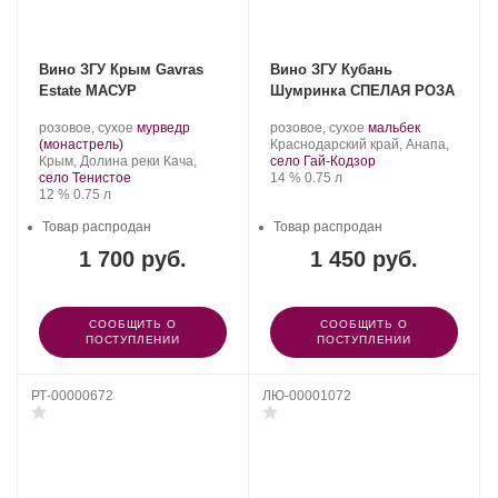
Вино ЗГУ Крым Gavras
Вино ЗГУ Кубань
Estate МАСУР
Шумринка СПЕЛАЯ РОЗА
Производитель:
.
Производитель:
.
.
розовое, сухое
мурведр
розовое, сухое
мальбек
Gavras
.
Сорт
Шумринка.
Регион:
Сорт
(монастрель)
Краснодарский край, Анапа,
Estate.
Регион:
винограда:
винограда:
Крым, Долина реки Кача,
село Гай-Кодзор
Крепость
.
Объем
село Тенистое
14 %
0.75 л
Крепость
.
Объем
12 %
0.75 л
Товар распродан
Товар распродан
1 700 руб.
1 450 руб.
СООБЩИТЬ О
СООБЩИТЬ О
ПОСТУПЛЕНИИ
ПОСТУПЛЕНИИ
РТ-00000672
ЛЮ-00001072