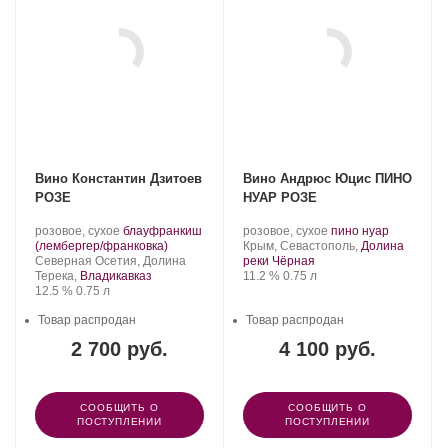
Вино Константин Дзитоев
Вино Андрюс Юцис ПИНО
РОЗЕ
НУАР РОЗЕ
Производитель:
.
Производитель:
.
.
розовое, сухое
блауфранкиш
розовое, сухое
пино нуар
Константин
Сорт
.
Andryus
Регион:
Сорт
(лембергер/франковка)
Крым, Севастополь,
Долина
Дзитоев.
Регион:
винограда:
Yutsis.
винограда:
Северная Осетия, Долина
реки Чёрная
Крепость
.
Объем
Терека,
Владикавказ
11.2 %
0.75 л
Крепость
.
Объем
12.5 %
0.75 л
Товар распродан
Товар распродан
2 700 руб.
4 100 руб.
СООБЩИТЬ О
СООБЩИТЬ О
ПОСТУПЛЕНИИ
ПОСТУПЛЕНИИ