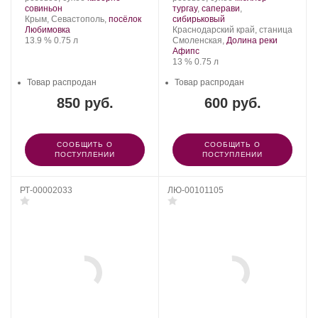
Усадьба
.
Сорт
Собер
Сорт
совиньон
тургау
,
саперави
,
Графская
Регион:
винограда:
Баш.
.
винограда:
Крым, Севастополь,
посёлок
сибирьковый
Балка.
Регион:
Любимовка
Краснодарский край, станица
Крепость
.
Объем
13.9 %
0.75 л
Смоленская,
Долина реки
Афипс
Крепость
.
Объем
13 %
0.75 л
Товар распродан
Товар распродан
850 руб.
600 руб.
СООБЩИТЬ О
СООБЩИТЬ О
ПОСТУПЛЕНИИ
ПОСТУПЛЕНИИ
РТ-00002033
ЛЮ-00101105