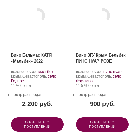
Вино Бельмас КАТЯ
Вино ЗГУ Крым Бельбек
«Мальбек» 2022
ПИНО НУАР РОЗЕ
Производитель:
.
.
Производитель:
.
.
розовое, сухое
мальбек
розовое, сухое
пино нуар
Belmas
Регион:
Сорт
Бельбек.
Регион:
Сорт
Крым, Севастополь,
село
Крым, Севастополь,
село
Winery.
винограда:
винограда:
Родное
Фруктовое
Крепость
.
Объем
Крепость
.
Объем
11 %
0.75 л
11.5 %
0.75 л
Товар распродан
Товар распродан
2 200 руб.
900 руб.
СООБЩИТЬ О
СООБЩИТЬ О
ПОСТУПЛЕНИИ
ПОСТУПЛЕНИИ