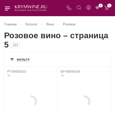
0
0
—
—
—
Главная
Каталог
Вино
Розовое
Розовое вино – страница
5
221
ФИЛЬТР
РТ-00000533
БР-00000146