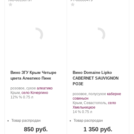
ЛЮ-00100797
РТ-00000479
Вино ЗГУ Крым Четыре
Вино Domaine Lipko
цвета Алеатико Пинк
CABERNET SAUVIGNON
РОЗЕ
Производитель:
.
.
розовое, сухое
алеатико
Валерий
Регион:
Сорт
Крым,
село Кочергино
Производитель:
.
розовое, полусухое
каберне
Захарьин.
Крепость
.
Объем
винограда:
12% %
0.75 л
Domaine
.
Сорт
совиньон
Lipko.
Регион:
винограда:
Крым, Севастополь,
село
Хмельницкое
Крепость
.
Объем
14 %
0.75 л
Товар распродан
Товар распродан
850 руб.
1 350 руб.