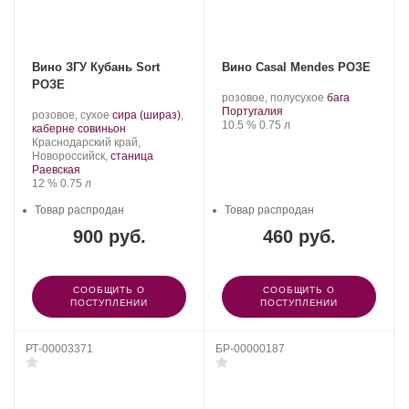
Вино ЗГУ Кубань Sort
Вино Casal Mendes РОЗЕ
РОЗЕ
.
.
розовое, полусухое
бага
Регион:
Сорт
Португалия
Производитель:
.
розовое, сухое
сира (шираз)
,
Крепость
.
Объем
винограда:
10.5 %
0.75 л
Sort.
Сорт
.
каберне совиньон
Регион:
винограда:
Краснодарский край,
Новороссийск,
станица
Раевская
Крепость
.
Объем
12 %
0.75 л
Товар распродан
Товар распродан
900 руб.
460 руб.
СООБЩИТЬ О
СООБЩИТЬ О
ПОСТУПЛЕНИИ
ПОСТУПЛЕНИИ
РТ-00003371
БР-00000187