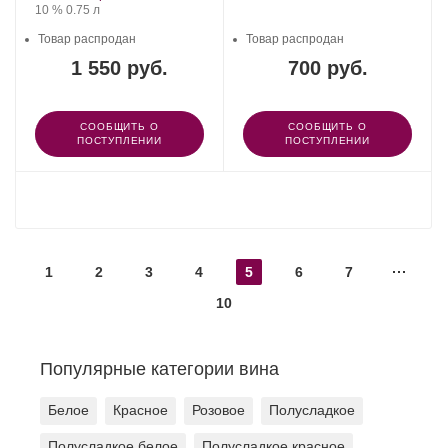
Крепость
.
Объем
10 %
0.75 л
Товар распродан
Товар распродан
1 550 руб.
700 руб.
СООБЩИТЬ О
СООБЩИТЬ О
ПОСТУПЛЕНИИ
ПОСТУПЛЕНИИ
ПОКАЗАТЬ ЕЩЕ
1
2
3
4
5
6
7
10
Популярные категории вина
Белое
Красное
Розовое
Полусладкое
Полусладкое белое
Полусладкое красное