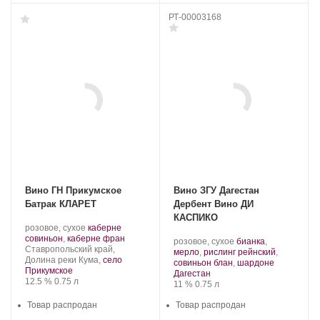
РТ-00003168
Вино ГН Прикумское
Вино ЗГУ Дагестан
Батрак КЛАРЕТ
Дербент Вино ДИ
КАСПИКО
Производитель:
.
розовое, сухое
каберне
Батрак.
Сорт
.
совиньон
,
каберне фран
Производитель:
.
розовое, сухое
бианка
,
Регион:
винограда:
Ставропольский край,
Дербент
Сорт
мерло
,
рислинг рейнский
,
Долина реки Кума,
село
Вино.
винограда:
.
совиньон блан
,
шардоне
Прикумское
Регион:
Дагестан
Крепость
.
Объем
12.5 %
0.75 л
Крепость
.
Объем
11 %
0.75 л
Товар распродан
Товар распродан