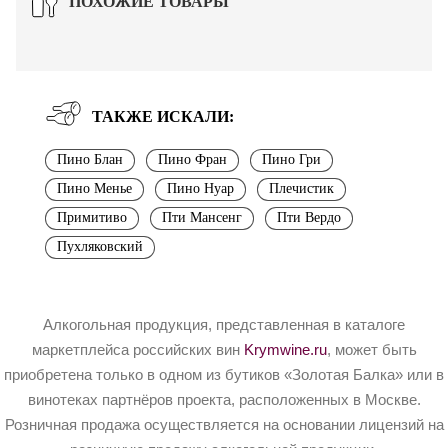
ПОХОЖИЕ ТОВАРЫ
ТАКЖЕ ИСКАЛИ:
Пино Блан
Пино Фран
Пино Гри
Пино Менье
Пино Нуар
Плечистик
Примитиво
Пти Мансенг
Пти Вердо
Пухляковский
Алкогольная продукция, представленная в каталоге
маркетплейса российских вин
Krymwine.ru
, может быть
приобретена только в одном из бутиков «Золотая Балка» или в
винотеках партнёров проекта, расположенных в Москве.
Розничная продажа осуществляется на основании лицензий на