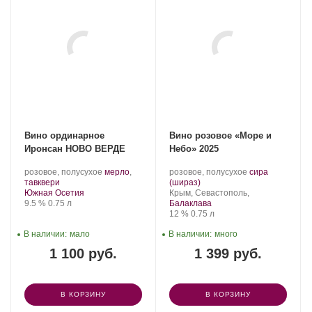
Вино ординарное
Вино розовое «Море и
Иронсан НОВО ВЕРДЕ
Небо» 2025
Производитель:
.
Производитель:
.
розовое, полусухое
мерло
,
розовое, полусухое
сира
Иронсан.
.
Сорт
Золотая
.
Сорт
тавквери
(шираз)
Регион:
винограда:
Балка.
Регион:
винограда:
Южная Осетия
Крым, Севастополь,
Крепость
.
Объем
9.5 %
0.75 л
Балаклава
Крепость
.
Объем
12 %
0.75 л
В наличии:
мало
В наличии:
много
1 100 руб.
1 399 руб.
В КОРЗИНУ
В КОРЗИНУ