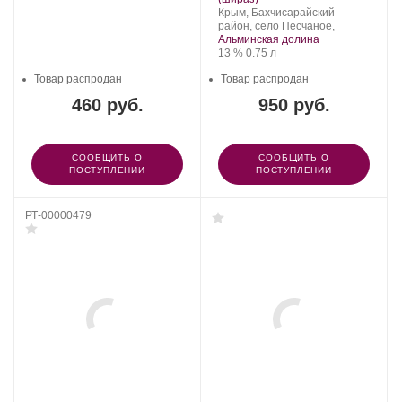
Регион:
Крым, Бахчисарайский
район, село Песчаное,
Альминская долина
Крепость
.
Объем
13 %
0.75 л
Товар распродан
Товар распродан
460 руб.
950 руб.
СООБЩИТЬ О
СООБЩИТЬ О
ПОСТУПЛЕНИИ
ПОСТУПЛЕНИИ
РТ-00000479