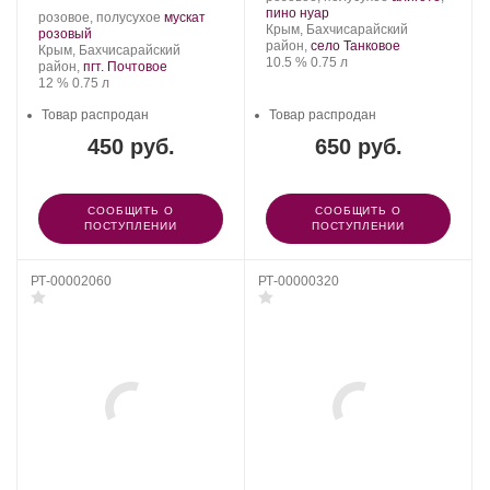
АГОРА.
.
Сорт
пино нуар
Производитель:
.
розовое, полусухое
мускат
Регион:
винограда:
Крым, Бахчисарайский
Группа
.
Сорт
розовый
район,
село Танковое
компаний
Регион:
винограда:
Крым, Бахчисарайский
Крепость
.
Объем
10.5 %
0.75 л
«АВК».
район,
пгт. Почтовое
Крепость
.
Объем
12 %
0.75 л
Товар распродан
Товар распродан
450 руб.
650 руб.
СООБЩИТЬ О
СООБЩИТЬ О
ПОСТУПЛЕНИИ
ПОСТУПЛЕНИИ
РТ-00002060
РТ-00000320