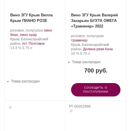
Вино ЗГУ Крым Вилла
Вино ЗГУ Крым Валерий
Крым ПИАНО РОЗЕ
Захарьин БУХТА ОМЕГА
«Траминер» 2022
Производитель:
.
розовое, полусухое
пино
Группа
.
Сорт
блан
,
пино нуар
Производитель:
.
розовое, полусухое
компаний
Регион:
винограда:
Крым, Бахчисарайский
Валерий
.
Сорт
траминер
«АВК».
район,
пгт. Почтовое
Захарьин.
Регион:
винограда:
Крым, Бахчисарайский
Крепость
.
Объем
13.3 %
0.75 л
район,
Долина реки Кача
Крепость
.
Объем
10 %
0.75 л
Товар распродан
700 руб.
Товар распродан
СООБЩИТЬ О
ПОСТУПЛЕНИИ
РТ-00002998