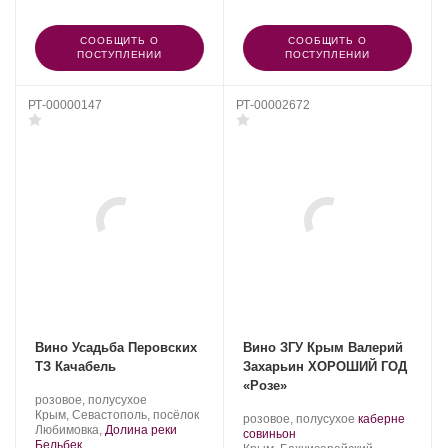
СООБЩИТЬ О
СООБЩИТЬ О
ПОСТУПЛЕНИИ
ПОСТУПЛЕНИИ
РТ-00000147
РТ-00002672
Вино Усадьба Перовских
Вино ЗГУ Крым Валерий
ТЗ Качабель
Захарьин ХОРОШИЙ ГОД
«Розе»
Производитель:
.
розовое, полусухое
Усадьба
Регион:
Крым, Севастополь, посёлок
Производитель:
.
розовое, полусухое
каберне
Перовских.
Любимовка,
Долина реки
Валерий
.
Сорт
совиньон
Бельбек