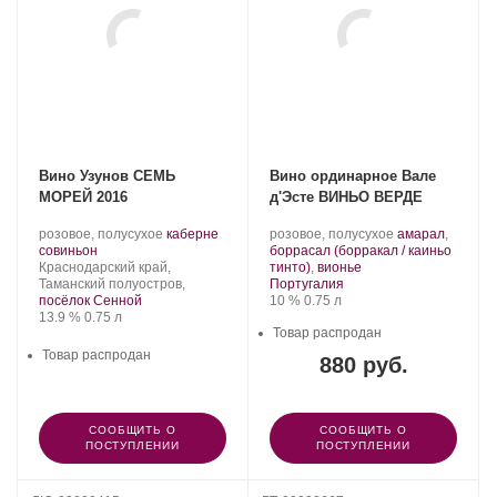
Вино Узунов СЕМЬ
Вино ординарное Вале
МОРЕЙ 2016
д'Эсте ВИНЬО ВЕРДЕ
Производитель:
.
.
розовое, полусухое
каберне
розовое, полусухое
амарал
,
Узунов.
.
Сорт
Сорт
совиньон
боррасал (борракал / каиньо
Регион:
винограда:
.
винограда:
Краснодарский край,
тинто)
,
вионье
Регион:
Таманский полуостров,
Португалия
Крепость
.
Объем
посёлок Сенной
10 %
0.75 л
Крепость
.
Объем
13.9 %
0.75 л
Товар распродан
Товар распродан
880 руб.
СООБЩИТЬ О
СООБЩИТЬ О
ПОСТУПЛЕНИИ
ПОСТУПЛЕНИИ