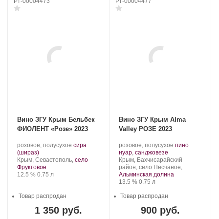
РТ-00004473
РТ-00004477
Вино ЗГУ Крым Бельбек
Вино ЗГУ Крым Alma
ФИОЛЕНТ «Розе» 2023
Valley РОЗЕ 2023
Производитель:
.
Производитель:
.
розовое, полусухое
сира
розовое, полусухое
пино
Бельбек.
.
Сорт
Alma
.
Сорт
(шираз)
нуар
,
санджовезе
Регион:
винограда:
Valley.
Регион:
винограда:
Крым, Севастополь,
село
Крым, Бахчисарайский
Фруктовое
район, село Песчаное,
Крепость
.
Объем
12.5 %
0.75 л
Альминская долина
Крепость
.
Объем
13.5 %
0.75 л
Товар распродан
Товар распродан
1 350 руб.
900 руб.