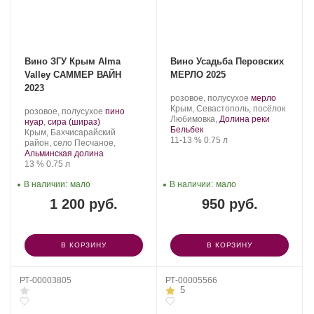
Вино ЗГУ Крым Alma
Вино Усадьба Перовских
Valley САММЕР ВАЙН
МЕРЛО 2025
2023
Производитель:
.
.
розовое, полусухое
мерло
Усадьба
Регион:
Сорт
Крым, Севастополь, посёлок
Производитель:
.
розовое, полусухое
пино
Перовских.
винограда:
Любимовка,
Долина реки
Alma
.
Сорт
нуар
,
сира (шираз)
Бельбек
Valley.
Регион:
винограда:
Крым, Бахчисарайский
Крепость
.
Объем
11-13 %
0.75 л
район, село Песчаное,
Альминская долина
Крепость
.
Объем
13 %
0.75 л
В наличии:
мало
В наличии:
мало
1 200 руб.
950 руб.
В КОРЗИНУ
В КОРЗИНУ
РТ-00003805
РТ-00005566
5