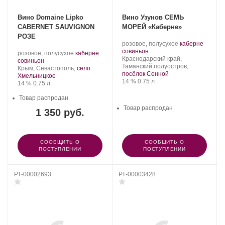
Вино Domaine Lipko
Вино Узунов СЕМЬ
CABERNET SAUVIGNON
МОРЕЙ «Каберне»
РОЗЕ
Производитель:
.
розовое, полусухое
каберне
Узунов.
.
Сорт
совиньон
Производитель:
.
розовое, полусухое
каберне
Регион:
винограда:
Краснодарский край,
Domaine
.
Сорт
совиньон
Таманский полуостров,
Lipko.
Регион:
винограда:
Крым, Севастополь,
село
посёлок Сенной
Хмельницкое
Крепость
.
Объем
14 %
0.75 л
Крепость
.
Объем
14 %
0.75 л
Товар распродан
Товар распродан
1 350 руб.
СООБЩИТЬ О
СООБЩИТЬ О
ПОСТУПЛЕНИИ
ПОСТУПЛЕНИИ
РТ-00002693
РТ-00003428