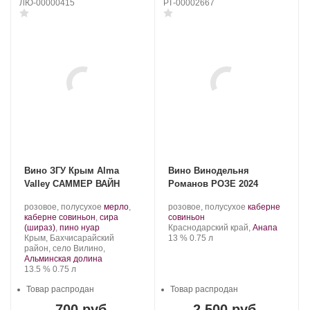
ЛЮ-00000415
РТ-00002667
Вино ЗГУ Крым Alma
Вино Винодельня
Valley САММЕР ВАЙН
Романов РОЗЕ 2024
Производитель:
.
Производитель:
.
розовое, полусухое
мерло
,
розовое, полусухое
каберне
Alma
Сорт
В2Р
.
Сорт
каберне совиньон
,
сира
совиньон
Valley.
.
винограда:
–
Регион:
винограда:
(шираз)
,
пино нуар
Краснодарский край,
Анапа
Регион:
Винодельня
Крепость
.
Объем
Крым, Бахчисарайский
13 %
0.75 л
двух
район, село Вилино,
Романов.
Альминская долина
Крепость
.
Объем
13.5 %
0.75 л
Товар распродан
Товар распродан
700 руб.
2 500 руб.