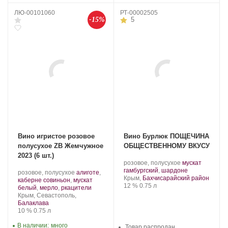
ЛЮ-00101060
РТ-00002505
-15%
5
Вино игристое розовое
Вино Бурлюк ПОЩЕЧИНА
полусухое ZB Жемчужное
ОБЩЕСТВЕННОМУ ВКУСУ
2023 (6 шт.)
Производитель:
.
розовое, полусухое
мускат
Бурлюк.
Сорт
.
гамбургский
,
шардоне
Производитель:
.
розовое, полусухое
алиготе
,
Регион:
винограда:
Крым,
Бахчисарайский район
Золотая
Сорт
каберне совиньон
,
мускат
Крепость
.
Объем
12 %
0.75 л
Балка.
винограда:
.
белый
,
мерло
,
ркацители
Регион:
Крым, Севастополь,
Балаклава
Крепость
.
Объем
10 %
0.75 л
В наличии:
много
Товар распродан