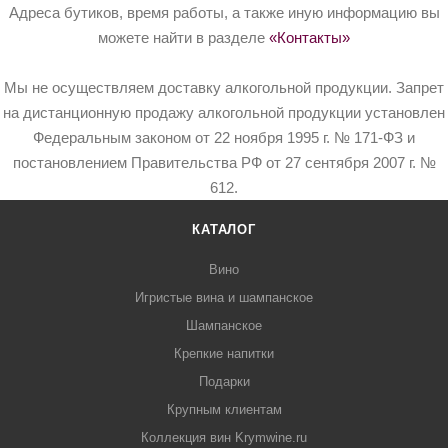
Адреса бутиков, время работы, а также иную информацию вы
можете найти в разделе
«Контакты»
Мы не осуществляем доставку алкогольной продукции. Запрет
на дистанционную продажу алкогольной продукции установлен
Федеральным законом от 22 ноября 1995 г. № 171-ФЗ и
постановлением Правительства РФ от 27 сентября 2007 г. №
612.
КАТАЛОГ
Вино
Игристые вина и шампанское
Шампанское
Крепкие напитки
Подарки
Крупным клиентам
Коллекция вин Krymwine.ru