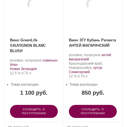
Вино GreenLife
Вино ЗГУ Кубань Реликта
SAUVIGNON BLANC
АНТЕЙ МАГАРАЧСКИЙ
BLUSH
Производитель:
.
розовое, полусухое
антей
Реликта.
.
Сорт
магарачский
Производитель:
.
розовое, полусухое
совиньон
Регион:
винограда:
Краснодарский край,
Les
.
Сорт
блан
Новороссийск,
хутор
Grands
Регион:
винограда:
Новая Зеландия
Семигорский
Chais
Крепость
.
Объем
12.5 %
0.75 л
Крепость
.
Объем
12 %
0.75 л
de
France.
Товар распродан
Товар распродан
1 100 руб.
850 руб.
СООБЩИТЬ О
СООБЩИТЬ О
ПОСТУПЛЕНИИ
ПОСТУПЛЕНИИ