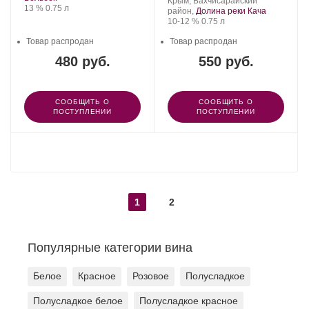
Захарьин.
Регион:
винограда:
Крым, Бахчисарайский
Крепость
.
Объем
13 %
0.75 л
район,
Долина реки Кача
Крепость
.
Объем
10-12 %
0.75 л
Товар распродан
Товар распродан
480 руб.
550 руб.
СООБЩИТЬ О
СООБЩИТЬ О
ПОСТУПЛЕНИИ
ПОСТУПЛЕНИИ
ПОКАЗАТЬ ЕЩЕ
1
2
Популярные категории вина
Белое
Красное
Розовое
Полусладкое
Полусладкое белое
Полусладкое красное