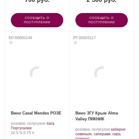
СООБЩИТЬ О
СООБЩИТЬ О
ПОСТУПЛЕНИИ
ПОСТУПЛЕНИИ
БР-00000146
РТ-00003117
Вино Casal Mendes РОЗЕ
Вино ЗГУ Крым Alma
Valley ПИКНИК
.
.
розовое, полусухое
бага
Регион:
Сорт
Португалия
Производитель:
.
розовое, полусухое
каберне
Крепость
.
Объем
винограда:
10.5 %
0.75 л
Alma
Сорт
совиньон
,
саперави
,
сира
Valley.
.
винограда:
(шираз)