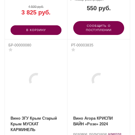
4 500 руб.
550 руб.
3 825 руб.
СООБЩИТЬ О
В КОРЗИНУ
ПОСТУПЛЕНИИ
БР-00000080
РТ-00003835
Вино ЗГУ Крым Старый
Вино Агора КРИСПИ
Крым МУСКАТ
ВАЙН «Розе» 2024
КАРМИНЕЛЬ
Производитель:
.
розовое, полусухое
алиготе
,