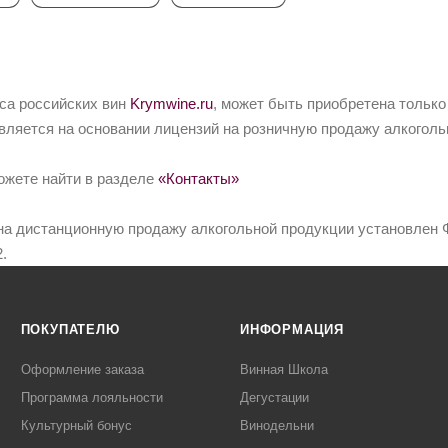
йса российских вин
Krymwine.ru
, может быть приобретена только
вляется на основании лицензий на розничную продажу алкоголь
ожете найти в разделе
«Контакты»
на дистанционную продажу алкогольной продукции установлен Ф
.
ПОКУПАТЕЛЮ
ИНФОРМАЦИЯ
Оформление заказа
Винная Школа
Программа лояльности
Дегустации
Культурный бонус
Винодельни