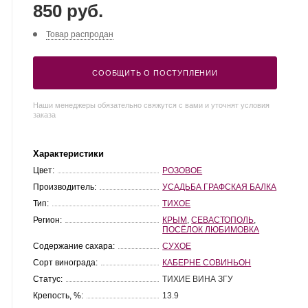
850 руб.
Товар распродан
СООБЩИТЬ О ПОСТУПЛЕНИИ
Наши менеджеры обязательно свяжутся с вами и уточнят условия
заказа
Характеристики
Цвет:
РОЗОВОЕ
Производитель:
УСАДЬБА ГРАФСКАЯ БАЛКА
Тип:
ТИХОЕ
Регион:
КРЫМ
,
СЕВАСТОПОЛЬ
,
ПОСЁЛОК ЛЮБИМОВКА
Содержание сахара:
СУХОЕ
Сорт винограда:
КАБЕРНЕ СОВИНЬОН
Статус:
ТИХИЕ ВИНА ЗГУ
Крепость, %:
13.9