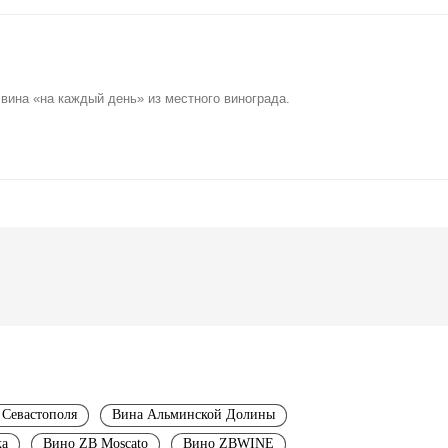
вина «на каждый день» из местного винограда.
 Севастополя
Вина Альминской Долины
ка
Вино ZB Moscato
Вино ZBWINE