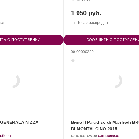
13 %
0.75 л
1 950 руб.
дан
Товар распродан
ТЬ О ПОСТУПЛЕНИИ
СООБЩИТЬ О ПОСТУПЛЕН
00-00000220
 GENERALA NIZZA
Вино Il Paradiso di Manfredi 
DI MONTALCINO 2015
.
.
.
рбера
красное, сухое
санджовезе