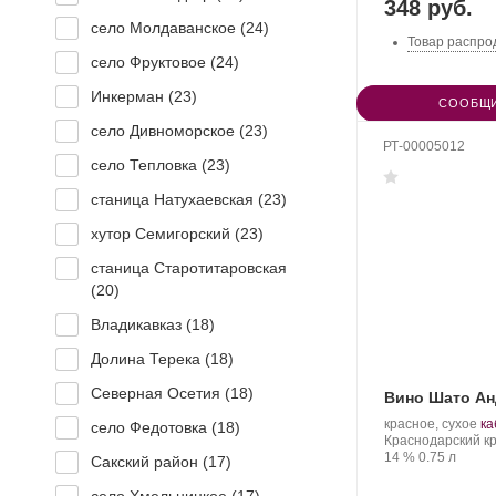
348 руб.
село Молдаванское (
24
)
Товар распро
село Фруктовое (
24
)
Инкерман (
23
)
СООБЩИ
село Дивноморское (
23
)
РТ-00005012
село Тепловка (
23
)
станица Натухаевская (
23
)
хутор Семигорский (
23
)
станица Старотитаровская
(
20
)
Владикавказ (
18
)
Долина Терека (
18
)
Северная Осетия (
18
)
Вино Шато Ан
Производитель:
.
красное, сухое
ка
село Федотовка (
18
)
Шато
Регион:
Со
Краснодарский кр
Андре.
Крепость
.
Объем
ви
14 %
0.75 л
Сакский район (
17
)