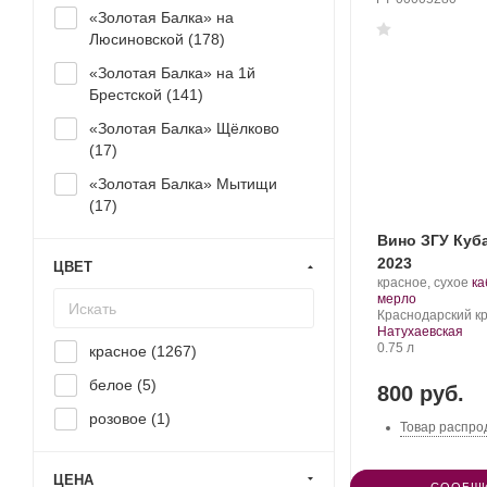
«Золотая Балка» на
Люсиновской (
178
)
«Золотая Балка» на 1й
Брестской (
141
)
«Золотая Балка» Щёлково
(
17
)
«Золотая Балка» Мытищи
(
17
)
Вино ЗГУ Ку
2023
ЦВЕТ
Производитель:
.
красное, сухое
ка
Домен
.
Со
мерло
Бюрнье.
Регион:
ви
Краснодарский кр
Натухаевская
Объем
0.75 л
красное (
1267
)
белое (
5
)
800 руб.
розовое (
1
)
Товар распро
ЦЕНА