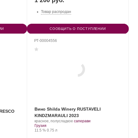
Товар распродан
ИИ
СООБЩИТЬ О ПОСТУПЛЕНИИ
РТ-00004556
Вино Shilda Winery RUSTAVELI
ARESCO
KINDZMARAULI 2023
.
.
красное, полусладкое
саперави
Регион:
Сорт
Грузия
Крепость
.
Объем
винограда:
11.5 %
0.75 л