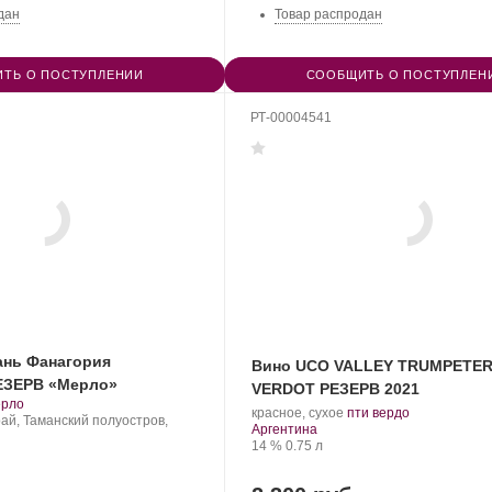
дан
Товар распродан
ТЬ О ПОСТУПЛЕНИИ
СООБЩИТЬ О ПОСТУПЛЕН
РТ-00004541
ань Фанагория
Вино UCO VALLEY TRUMPETER
ЗЕРВ «Мерло»
VERDOT РЕЗЕРВ 2021
.
ерло
.
.
красное, сухое
пти вердо
рт
ай, Таманский полуостров,
Регион:
Сорт
Аргентина
нограда:
Крепость
.
Объем
винограда:
14 %
0.75 л