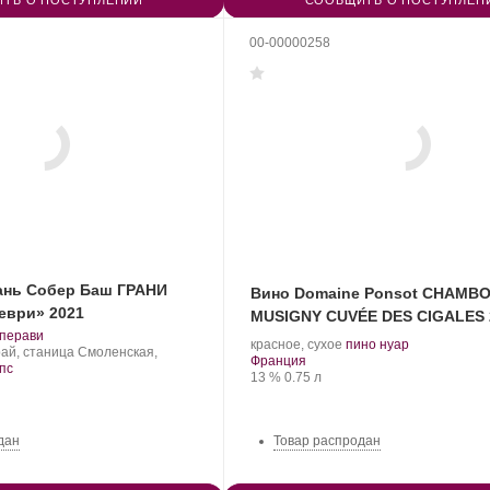
ТЬ О ПОСТУПЛЕНИИ
СООБЩИТЬ О ПОСТУПЛЕН
00-00000258
ань Собер Баш ГРАНИ
Вино Domaine Ponsot CHAMBO
еври» 2021
MUSIGNY CUVÉE DES CIGALES 
.
перави
.
.
красное, сухое
пино нуар
рт
ай, станица Смоленская,
Регион:
Сорт
Франция
нограда:
пс
Крепость
.
Объем
винограда:
13 %
0.75 л
дан
Товар распродан