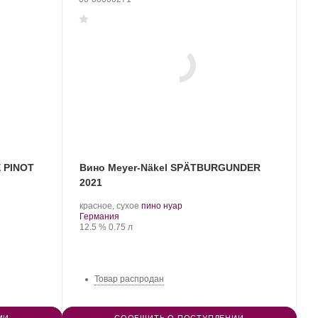
 PINOT
Вино Meyer-Näkel SPÄTBURGUNDER
2021
.
.
красное, сухое
пино нуар
Регион:
Сорт
Германия
Крепость
.
Объем
винограда:
12.5 %
0.75 л
Товар распродан