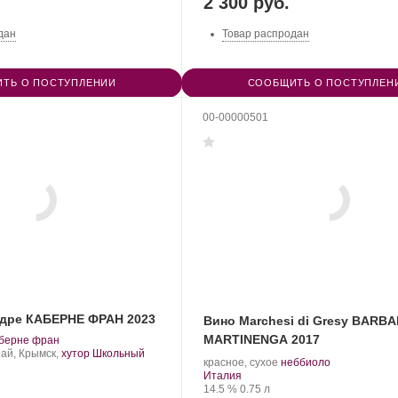
2 300 руб.
дан
Товар распродан
ТЬ О ПОСТУПЛЕНИИ
СООБЩИТЬ О ПОСТУПЛЕН
00-00000501
дре КАБЕРНЕ ФРАН 2023
Вино Marchesi di Gresy BARB
MARTINENGA 2017
.
берне фран
рт
ай, Крымск,
хутор Школьный
.
.
красное, сухое
неббиоло
нограда:
Регион:
Сорт
Италия
Крепость
.
Объем
винограда:
14.5 %
0.75 л