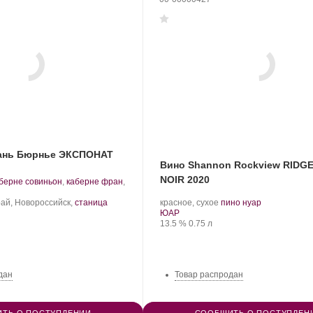
бань Бюрнье ЭКСПОНАТ
Вино Shannon Rockview RIDGE
NOIR 2020
берне совиньон
,
каберне фран
,
рт
.
.
нограда:
красное, сухое
пино нуар
ай, Новороссийск,
станица
Регион:
Сорт
ЮАР
Крепость
.
Объем
винограда:
13.5 %
0.75 л
дан
Товар распродан