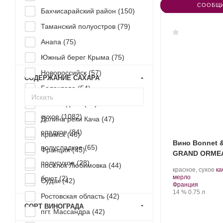
СООБЩИ
Бахчисарайский район (
150
)
Таманский полуостров (
79
)
Анапа (
75
)
Южный берег Крыма (
75
)
Новороссийск (
57
)
СОДЕРЖАНИЕ САХАРА
Балаклава (
54
)
село Родное (
51
)
сухое (
1082
)
Долина реки Кача (
47
)
сладкое (
84
)
Крымск (
46
)
Вино Bonnet 
полусладкое (
65
)
Франция (
45
)
GRAND ORME
полусухое (
28
)
посёлок Любимовка (
44
)
.
красное, сухое
ка
.
Со
мерло
брют (
2
)
Судак (
42
)
Регион:
ви
Франция
Крепость
.
Объем
14 %
0.75 л
Ростовская область (
42
)
СОРТ ВИНОГРАДА
пгт. Массандра (
42
)