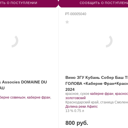
ТЬ О ПОСТУПЛЕНИИ
СООБЩИТЬ О ПОСТУПЛЕН
РТ-00005040
Вино ЗГУ Кубань Собер Баш 
& Associes DOMAINE DU
ГОЛОВА «Каберне Фран+Крас
AU
2024
Производитель:
.
красное, сухое
каберне фран
,
красно
берне совиньон
,
каберне фран
,
Собер
.
Сорт
золотовский
рт
Баш.
Регион:
винограда:
Краснодарский край, станица Смолен
нограда:
Долина реки Афипс
Крепость
.
Объем
13 %
0.75 л
800 руб.