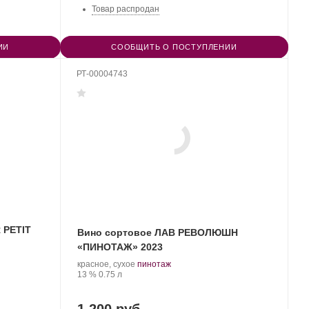
Товар распродан
ИИ
СООБЩИТЬ О ПОСТУПЛЕНИИ
РТ-00004743
 PETIT
Вино сортовое ЛАВ РЕВОЛЮШН
«ПИНОТАЖ» 2023
.
.
красное, сухое
пинотаж
Крепость
.
Объем
Сорт
13 %
0.75 л
винограда:
1 200 руб.