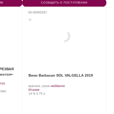
ИИ
СООБЩИТЬ О ПОСТУПЛЕНИИ
00-00000267
ТРЕЗВАЯ
ностоп»
Вино Barbacan SOL VALGELLA 2019
стоп
.
.
красное, сухое
неббиоло
Регион:
Сорт
Италия
ская,
Крепость
.
Объем
винограда:
14 %
0.75 л