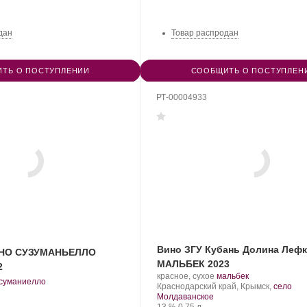
дан
Товар распродан
ТЬ О ПОСТУПЛЕНИИ
СООБЩИТЬ О ПОСТУПЛЕН
РТ-00004933
Вино ЗГУ Кубань Долина Леф
ИНО СУЗУМАНЬЕЛЛО
МАЛЬБЕК 2023
2
Производитель:
.
.
красное, сухое
мальбек
.
суманиелло
Долина
Регион:
Сорт
Краснодарский край, Крымск,
село
рт
Лефкадия.
винограда:
Молдаванское
нограда:
Крепость
.
Объем