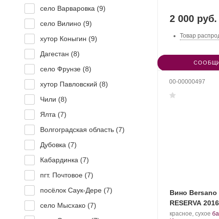
село Варваровка (
9
)
2 000 руб.
село Вилино (
9
)
Товар распро
хутор Коныгин (
9
)
Дагестан (
8
)
СООБЩИ
село Фрунзе (
8
)
00-00000497
хутор Павловский (
8
)
Чили (
8
)
Ялта (
7
)
Волгоградская область (
7
)
Дубовка (
7
)
Кабардинка (
7
)
пгт. Почтовое (
7
)
посёлок Саук-Дере (
7
)
Вино Bersano
RESERVA 2016
село Мысхако (
7
)
.
красное, сухое
ба