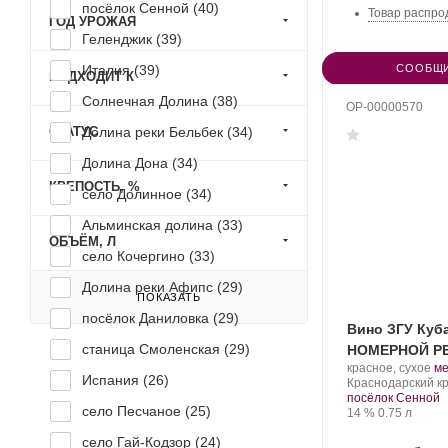
посёлок Сенной (
40
)
Товар распро
ГОД УРОЖАЯ
Геленджик (
39
)
Италия (
39
)
СООБЩИ
ПОДХОДИТ К
Солнечная Долина (
38
)
OP-00000570
СТАТУС
Долина реки Бельбек (
34
)
Долина Дона (
34
)
КРЕПОСТЬ, %
село Долинное (
34
)
Альминская долина (
33
)
ОБЪЁМ, Л
село Кочергино (
33
)
Долина реки Афипс (
29
)
ПОКАЗАТЬ
посёлок Даниловка (
29
)
Вино ЗГУ Куб
станица Смоленская (
29
)
НОМЕРНОЙ РЕ
Производитель:
.
красное, сухое
м
Испания (
26
)
Фанагория.
Регион:
Со
Краснодарский кр
ви
посёлок Сенной
село Песчаное (
25
)
Крепость
.
Объем
14 %
0.75 л
село Гай-Кодзор (
24
)