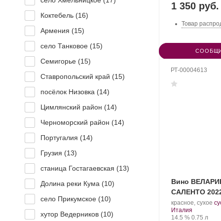
село Хмельницкое (
17
)
1 350 руб.
Коктебель (
16
)
Товар распро
Армения (
15
)
село Танковое (
15
)
СООБЩИ
Семигорье (
15
)
РТ-00004613
Ставропольский край (
15
)
посёлок Низовка (
14
)
Цимлянский район (
14
)
Черноморский район (
14
)
Португалия (
14
)
Грузия (
13
)
станица Гостагаевская (
13
)
Вино ВЕЛАР
Долина реки Кума (
10
)
САЛЕНТО 202
село Прикумское (
10
)
.
красное, сухое
су
Регион:
Со
Италия
хутор Ведерников (
10
)
Крепость
.
Объем
ви
14.5 %
0.75 л