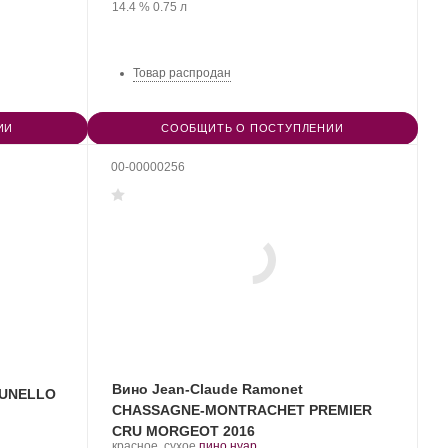
Крепость
.
Объем
винограда:
14.4 %
0.75 л
Товар распродан
ИИ
СООБЩИТЬ О ПОСТУПЛЕНИИ
00-00000256
Вино Jean-Claude Ramonet
BRUNELLO
CHASSAGNE-MONTRACHET PREMIER
CRU MORGEOT 2016
.
.
красное, сухое
пино нуар