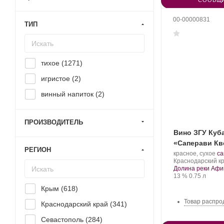
СООБЩИ
00-00000831
ТИП
тихое (
1271
)
игристое (
2
)
винный напиток (
2
)
ПРОИЗВОДИТЕЛЬ
Вино ЗГУ Куб
«Саперави Кв
РЕГИОН
Производитель:
.
красное, сухое
са
Собер
Регион:
Со
Краснодарский кр
Баш.
ви
Долина реки Афи
Крепость
.
Объем
13 %
0.75 л
Крым (
618
)
Товар распро
Краснодарский край (
341
)
Севастополь (
284
)