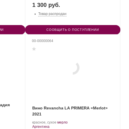
1 300 руб.
Товар распродан
ИИ
СООБЩИТЬ О ПОСТУПЛЕНИИ
00-00000064
кадия
Вино Revancha LA PRIMERA «Merlot»
2021
.
.
красное, сухое
мерло
Регион:
Сорт
Аргентина