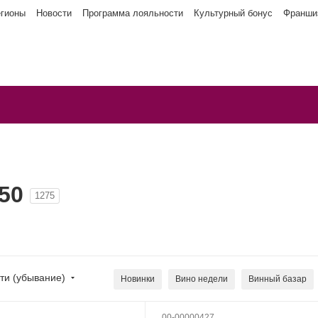
егионы
Новости
Программа лояльности
Культурный бонус
Франши
50
1275
ти (убывание)
Новинки
Вино недели
Винный базар
Вина с наградами
Эксклюзив
00-00000427