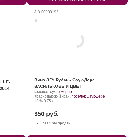
ИИ
СООБЩИТЬ О ПОСТУПЛЕНИИ
ЛЮ-00000192
Вино ЗГУ Кубань Саук-Дере
LLE-
ВАСИЛЬКОВЫЙ ЦВЕТ
2014
Производитель:
.
.
красное, сухое
мерло
Саук-
Регион:
Сорт
Краснодарский край,
посёлок Саук-Дере
Дере.
Крепость
.
Объем
винограда:
13 %
0.75 л
350 руб.
Товар распродан