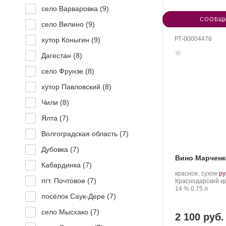
село Варваровка (
9
)
СООБЩИ
село Вилино (
9
)
РТ-00004476
хутор Коныгин (
9
)
Дагестан (
8
)
село Фрунзе (
8
)
хутор Павловский (
8
)
Чили (
8
)
Ялта (
7
)
Волгоградская область (
7
)
Дубовка (
7
)
Вино Марченк
Кабардинка (
7
)
Производитель:
.
красное, сухое
ру
пгт. Почтовое (
7
)
Марченко.
Регион:
Со
Краснодарский кр
Крепость
.
Объем
ви
14 %
0.75 л
посёлок Саук-Дере (
7
)
село Мысхако (
7
)
2 100 руб.