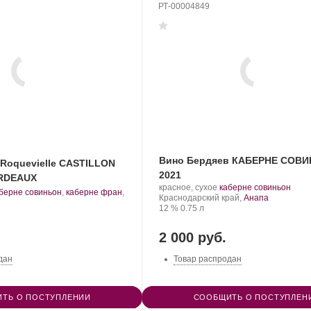
РТ-00004849
Вино Бердяев КАБЕРНЕ СОВ
 Roquevielle CASTILLON
2021
RDEAUX
Производитель:
.
.
красное, сухое
каберне совиньон
берне совиньон
,
каберне фран
,
Бердяев.
Регион:
Сорт
Краснодарский край,
Анапа
рт
Крепость
.
Объем
винограда:
12 %
0.75 л
нограда:
2 000 руб.
дан
Товар распродан
ТЬ О ПОСТУПЛЕНИИ
СООБЩИТЬ О ПОСТУПЛЕН