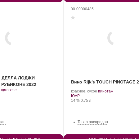
00-00000485
О ДЕЛЛА ЛОДЖИ
Вино Rijk’s TOUCH PINOTAGE 
РУБИКОНЕ 2022
.
нджовезе
.
.
красное, сухое
пинотаж
рт
Регион:
Сорт
ЮАР
нограда:
Крепость
.
Объем
винограда:
14 %
0.75 л
дан
Товар распродан