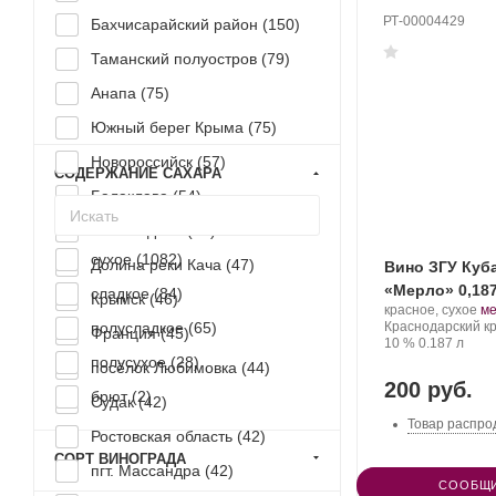
РТ-00004429
Бахчисарайский район (
150
)
Таманский полуостров (
79
)
Анапа (
75
)
Южный берег Крыма (
75
)
Новороссийск (
57
)
СОДЕРЖАНИЕ САХАРА
Балаклава (
54
)
село Родное (
51
)
сухое (
1082
)
Долина реки Кача (
47
)
Вино ЗГУ Куб
«Мерло» 0,18
сладкое (
84
)
Крымск (
46
)
Производитель:
.
красное, сухое
м
Olymp
Регион:
Со
полусладкое (
65
)
Краснодарский кр
Франция (
45
)
Winery.
Крепость
.
Объем
ви
10 %
0.187 л
полусухое (
28
)
посёлок Любимовка (
44
)
200 руб.
брют (
2
)
Судак (
42
)
Товар распро
Ростовская область (
42
)
СОРТ ВИНОГРАДА
пгт. Массандра (
42
)
СООБЩИ