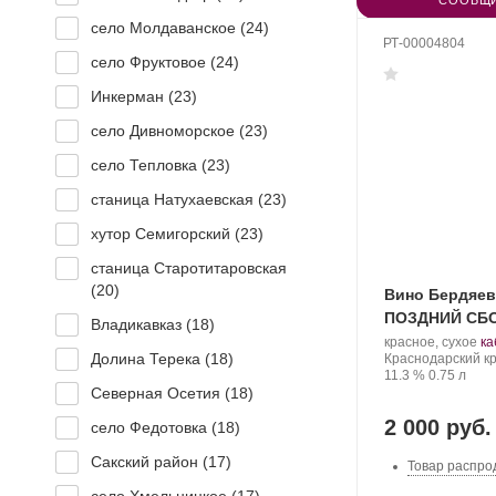
СООБЩИ
село Молдаванское (
24
)
РТ-00004804
село Фруктовое (
24
)
Инкерман (
23
)
село Дивноморское (
23
)
село Тепловка (
23
)
станица Натухаевская (
23
)
хутор Семигорский (
23
)
станица Старотитаровская
(
20
)
Вино Бердяе
ПОЗДНИЙ СБО
Владикавказ (
18
)
Производитель:
.
красное, сухое
ка
Долина Терека (
18
)
Бердяев.
Регион:
Со
Краснодарский к
Крепость
.
Объем
ви
11.3 %
0.75 л
Северная Осетия (
18
)
2 000 руб.
село Федотовка (
18
)
Сакский район (
17
)
Товар распро