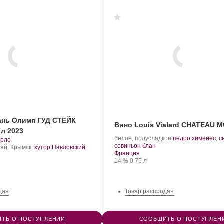
ань Олимп ГУД СТЕЙК
Вино Louis Vialard CHATEAU 
7л 2023
.
белое, полусладкое
педро хименес
,
с
.
ерло
.
Сорт
совиньон блан
рт
ай, Крымск,
хутор Павловский
Регион:
винограда:
Франция
нограда:
Крепость
.
Объем
14 %
0.75 л
дан
Товар распродан
ТЬ О ПОСТУПЛЕНИИ
СООБЩИТЬ О ПОСТУПЛЕН