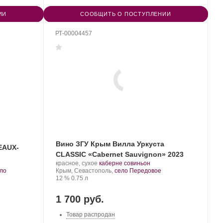
ИИ
СООБЩИТЬ О ПОСТУПЛЕНИИ
РТ-00004457
Вино ЗГУ Крым Вилла Уркуста
EAUX-
CLASSIC «Cabernet Sauvignon» 2023
Производитель:
.
.
красное, сухое
каберне совиньон
.
Вилла
Регион:
Сорт
ло
Крым, Севастополь,
село Передовое
Уркуста.
Крепость
.
Объем
винограда:
12 %
0.75 л
1 700 руб.
Товар распродан