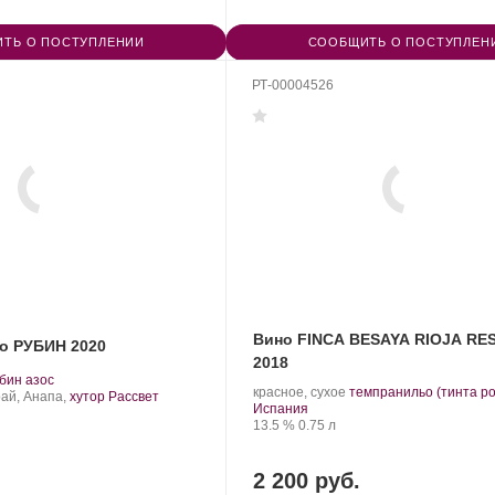
ТЬ О ПОСТУПЛЕНИИ
СООБЩИТЬ О ПОСТУПЛЕН
РТ-00004526
Вино FINCA BESAYA RIOJA RE
о РУБИН 2020
2018
.
бин азос
.
красное, сухое
темпранильо (тинта р
рт
ай, Анапа,
хутор Рассвет
Регион:
Сорт
Испания
нограда:
Крепость
.
Объем
винограда:
13.5 %
0.75 л
2 200 руб.