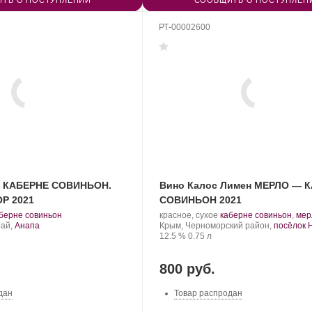
ТЬ О ПОСТУПЛЕНИИ
СООБЩИТЬ О ПОСТУПЛЕН
РТ-00002600
в КАБЕРНЕ СОВИНЬОН.
Вино Калос Лимен МЕРЛО — 
Р 2021
СОВИНЬОН 2021
.
Производитель:
.
берне совиньон
красное, сухое
каберне совиньон
,
мер
рт
Kalos
Регион:
Сорт
рай,
Анапа
Крым, Черноморский район,
посёлок 
нограда:
Limen.
Крепость
.
Объем
винограда:
12.5 %
0.75 л
800 руб.
дан
Товар распродан