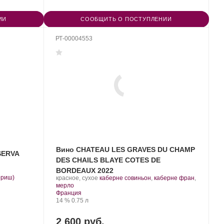
ИИ
СООБЩИТЬ О ПОСТУПЛЕНИИ
РТ-00004553
Вино CHATEAU LES GRAVES DU CHAMP
SERVA
DES CHAILS BLAYE COTES DE
BORDEAUX 2022
.
ориш)
.
красное, сухое
каберне совиньон
,
каберне фран
,
.
Сорт
мерло
Регион:
винограда:
Франция
Крепость
.
Объем
14 %
0.75 л
2 600 руб.