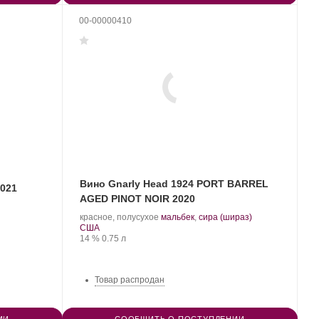
00-00000410
Вино Gnarly Head 1924 PORT BARREL
2021
AGED PINOT NOIR 2020
.
.
красное, полусухое
мальбек
,
сира (шираз)
Регион:
Сорт
США
Крепость
.
Объем
винограда:
14 %
0.75 л
Товар распродан