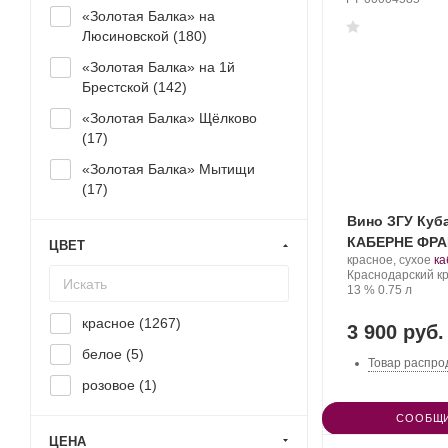
«Золотая Балка» на
Люсиновской (
180
)
«Золотая Балка» на 1й
Брестской (
142
)
«Золотая Балка» Щёлково
(
17
)
«Золотая Балка» Мытищи
(
17
)
Вино ЗГУ Куба
КАБЕРНЕ ФРА
ЦВЕТ
Производитель:
.
красное, сухое
ка
Mantra
Регион:
Со
Краснодарский кр
Estate.
Крепость
.
Объем
ви
13 %
0.75 л
красное (
1267
)
3 900 руб.
белое (
5
)
Товар распро
розовое (
1
)
СООБЩИ
ЦЕНА