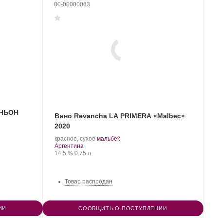
00-00000063
ИНЬОН
Вино Revancha LA PRIMERA «Malbec»
2020
.
.
красное, сухое
мальбек
Регион:
Сорт
Аргентина
Крепость
.
Объем
винограда:
14.5 %
0.75 л
Товар распродан
ИИ
СООБЩИТЬ О ПОСТУПЛЕНИИ