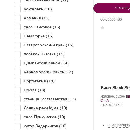
село Хмельницкое (
17
)
СООБЩИ
Коктебель (
16
)
Армения (
15
)
00-00000486
село Танковое (
15
)
Семигорье (
15
)
Ставропольский край (
15
)
посёлок Низовка (
14
)
Цимлянский район (
14
)
Черноморский район (
14
)
Португалия (
14
)
Вино Black St
Грузия (
13
)
.
красное, сухое
пи
станица Гостагаевская (
13
)
Регион:
Со
США
Крепость
.
Объем
ви
14.5 %
0.75 л
Долина реки Кума (
10
)
село Прикумское (
10
)
Товар распро
хутор Ведерников (
10
)