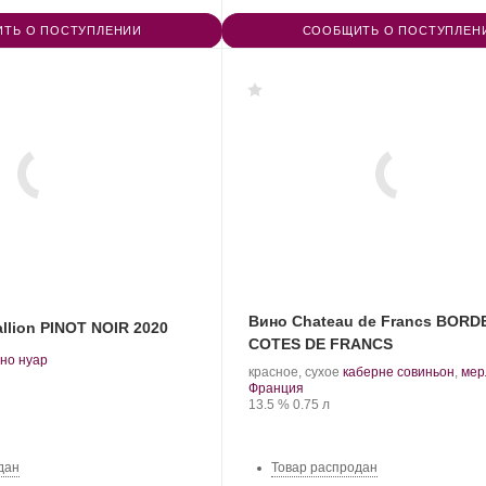
ТЬ О ПОСТУПЛЕНИИ
СООБЩИТЬ О ПОСТУПЛЕН
Вино Chateau de Francs BORD
allion PINOT NOIR 2020
COTES DE FRANCS
.
но нуар
.
красное, сухое
каберне совиньон
,
мер
рт
Регион:
Сорт
Франция
нограда:
Крепость
.
Объем
винограда:
13.5 %
0.75 л
дан
Товар распродан