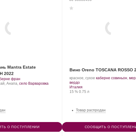
нь Mantra Estate
Вино Oreno TOSCANA ROSSO 
Н 2022
.
красное, сухое
каберне совиньон
,
мер
.
берне фран
.
Сорт
вердо
рт
ай, Анапа,
село Варваровка
Регион:
винограда:
Италия
нограда:
Крепость
.
Объем
15 %
0.75 л
дан
Товар распродан
ТЬ О ПОСТУПЛЕНИИ
СООБЩИТЬ О ПОСТУПЛЕН