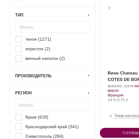
ТИП
тихое (
1271
)
игристое (
2
)
винный напиток (
2
)
Вино Chateau
ПРОИЗВОДИТЕЛЬ
COTES DE BO
.
красное, сухое
ка
.
Со
мерло
РЕГИОН
Регион:
ви
Франция
Крепость
.
Объем
14 %
0.75 л
Товар распро
Крым (
618
)
Краснодарский край (
341
)
СООБЩИ
Севастополь (
284
)