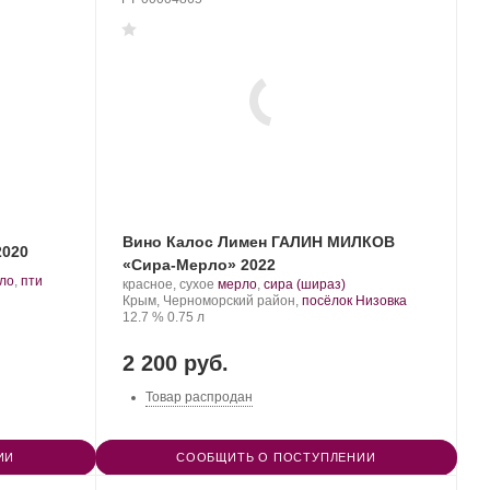
Вино Калос Лимен ГАЛИН МИЛКОВ
2020
«Сира-Мерло» 2022
ло
,
пти
Производитель:
.
.
красное, сухое
мерло
,
сира (шираз)
Kalos
Регион:
Сорт
Крым, Черноморский район,
посёлок Низовка
Limen.
Крепость
.
Объем
винограда:
12.7 %
0.75 л
2 200 руб.
Товар распродан
ИИ
СООБЩИТЬ О ПОСТУПЛЕНИИ