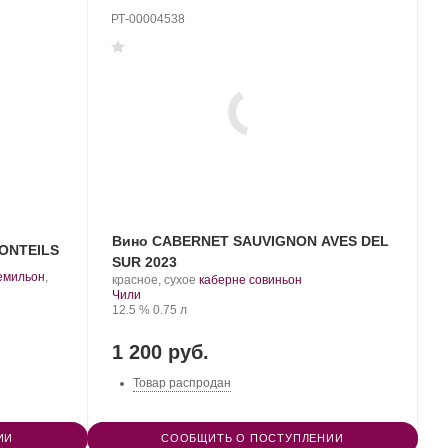
РТ-00004538
Вино CABERNET SAUVIGNON AVES DEL
MONTEILS
SUR 2023
емильон
,
.
.
красное, сухое
каберне совиньон
Регион:
Сорт
Чили
Крепость
.
Объем
винограда:
12.5 %
0.75 л
1 200 руб.
Товар распродан
ИИ
СООБЩИТЬ О ПОСТУПЛЕНИИ