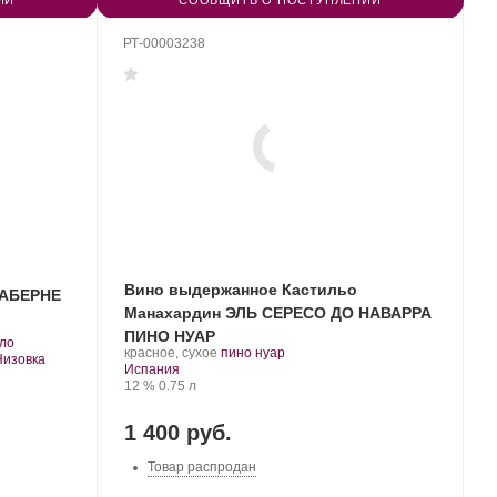
ИИ
СООБЩИТЬ О ПОСТУПЛЕНИИ
РТ-00003238
Вино выдержанное Кастильо
КАБЕРНЕ
Манахардин ЭЛЬ СЕРЕСО ДО НАВАРРА
ПИНО НУАР
.
ло
.
.
красное, сухое
пино нуар
Низовка
Регион:
Сорт
Испания
Крепость
.
Объем
винограда:
12 %
0.75 л
1 400 руб.
Товар распродан