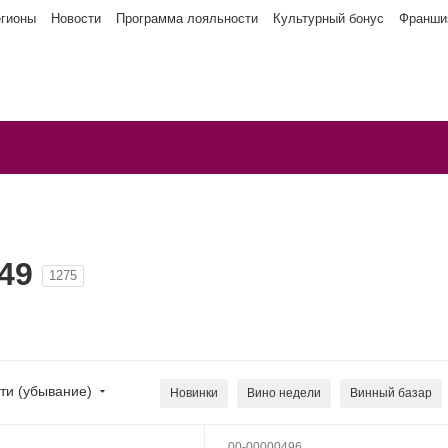
егионы
Новости
Программа лояльности
Культурный бонус
Франши
49
1275
ти (убывание)
Новинки
Вино недели
Винный базар
Вина с наградами
Эксклюзив
00-00000496