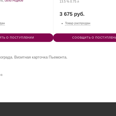
орт
ль,
село Родное
Крепость
.
Объем
винограда:
13.5 %
0.75 л
нограда:
3 675 руб.
дан
Товар распродан
ТЬ О ПОСТУПЛЕНИИ
СООБЩИТЬ О ПОСТУПЛЕН
нограда. Визитная карточка Пьемонта.
ОВ