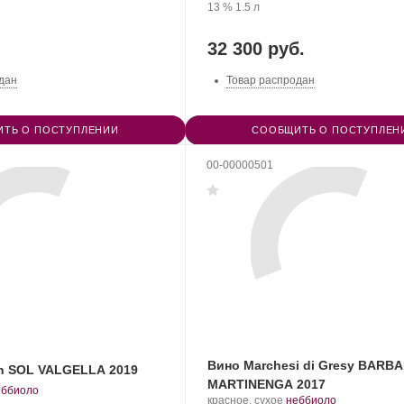
.
нограда:
WINERY.
Крепость
.
Объем
винограда:
13 %
1.5 л
32 300 руб.
дан
Товар распродан
ТЬ О ПОСТУПЛЕНИИ
СООБЩИТЬ О ПОСТУПЛЕН
00-00000501
Вино Marchesi di Gresy BARB
n SOL VALGELLA 2019
MARTINENGA 2017
.
еббиоло
.
.
красное, сухое
неббиоло
орт