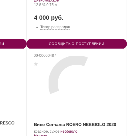
Дивноморское
Крепость
.
Объем
12.8 %
0.75 л
4 000 руб.
Товар распродан
ИИ
СООБЩИТЬ О ПОСТУПЛЕНИИ
00-00000487
ARESCO
Вино Cornarea ROERO NEBBIOLO 2020
.
.
красное, сухое
неббиоло
Регион:
Сорт