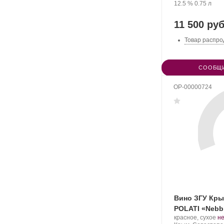
WINERY.
Крепость
.
Объем
ви
12.5 %
0.75 л
11 500 руб
Товар распро
СООБЩИ
OP-00000724
Вино ЗГУ Кр
POLATI «Nebb
Производитель:
.
красное, сухое
н