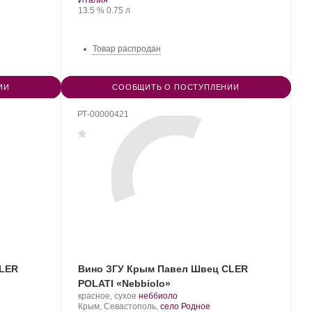
Италия
Крепость
.
Объем
винограда:
13.5 %
0.75 л
Товар распродан
ИИ
СООБЩИТЬ О ПОСТУПЛЕНИИ
РТ-00000421
CLER
Вино ЗГУ Крым Павел Швец CLER
POLATI «Nebbiolo»
Производитель:
.
.
красное, сухое
неббиоло
UPPA
Регион:
Сорт
Крым, Севастополь,
село Родное