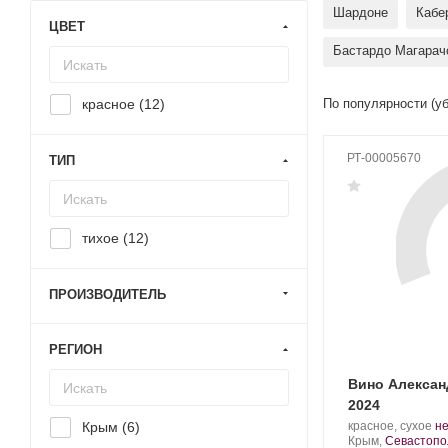
Шардоне
Кабе
ЦВЕТ
Бастардо Магарач
красное (
12
)
По популярности (у
РТ-00005670
ТИП
тихое (
12
)
ПРОИЗВОДИТЕЛЬ
РЕГИОН
Вино Алекса
2024
Производитель:
.
Крым (
6
)
красное, сухое
н
Усадьба
Регион:
С
Крым,
Севастопо