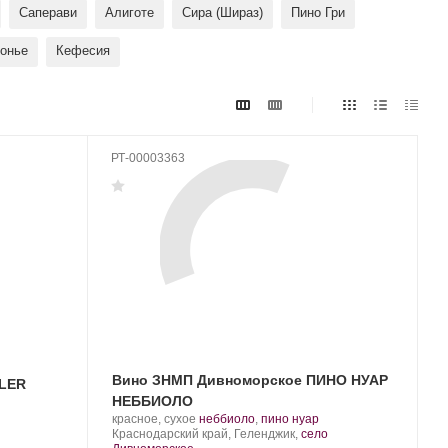
Саперави
Алиготе
Сира (Шираз)
Пино Гри
онье
Кефесия
РТ-00003363
Вино ЗНМП Дивноморское ПИНО НУАР
CLER
НЕББИОЛО
Производитель:
.
.
красное, сухое
неббиоло
,
пино нуар
Усадьба
Регион:
Сорт
Краснодарский край, Геленджик,
село
Дивноморское.
винограда: