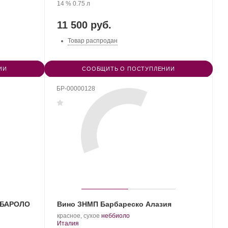
WINERY.
Крепость
.
Объем
винограда:
14 %
0.75 л
11 500 руб.
Товар распродан
ИИ
СООБЩИТЬ О ПОСТУПЛЕНИИ
БР-00000128
 БАРОЛО
Вино ЗНМП Барбареско Алазия
.
.
красное, сухое
неббиоло
Регион:
Сорт
Италия