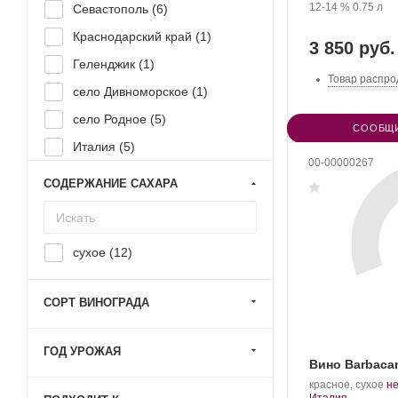
Александровская
Крепость
.
Объем
ви
12-14 %
0.75 л
Севастополь (
6
)
Краснодарский край (
1
)
3 850 руб.
Геленджик (
1
)
Товар распро
село Дивноморское (
1
)
село Родное (
5
)
СООБЩИ
Италия (
5
)
00-00000267
СОДЕРЖАНИЕ САХАРА
сухое (
12
)
СОРТ ВИНОГРАДА
ГОД УРОЖАЯ
Вино Barbaca
.
красное, сухое
н
Регион:
С