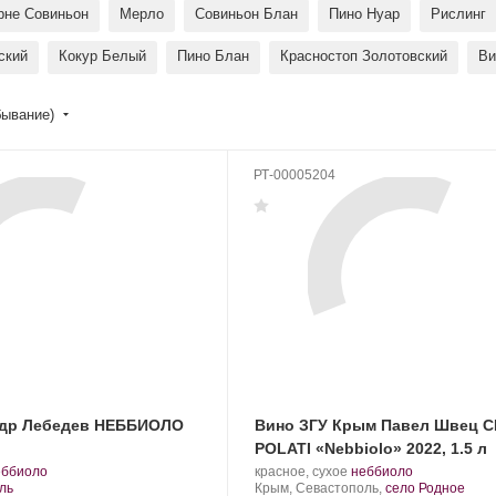
рне Совиньон
Мерло
Совиньон Блан
Пино Нуар
Рислинг
ский
Кокур Белый
Пино Блан
Красностоп Золотовский
Ви
бывание)
РТ-00005204
ндр Лебедев НЕББИОЛО
Вино ЗГУ Крым Павел Швец 
POLATI «Nebbiolo» 2022, 1.5 л
.
Производитель:
.
.
еббиоло
красное, сухое
неббиоло
орт
UPPA
Регион:
Сорт
ль
Крым, Севастополь,
село Родное