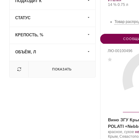
Италия
ПОДХОДИТ К
Крепость
.
Объем
ви
14 %
0.75 л
СТАТУС
Товар распро
КРЕПОСТЬ, %
СООБЩИ
ЛЮ-00100496
ОБЪЁМ, Л
ПОКАЗАТЬ
Вино ЗГУ Кр
POLATI «Nebb
Производитель:
.
красное, сухое
н
UPPA
Регион:
С
Крым, Севастопо