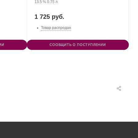
Крепость
.
Объем
винограда:
13.5 %
0.75 л
1 725 руб.
Товар распродан
ИИ
СООБЩИТЬ О ПОСТУПЛЕНИИ