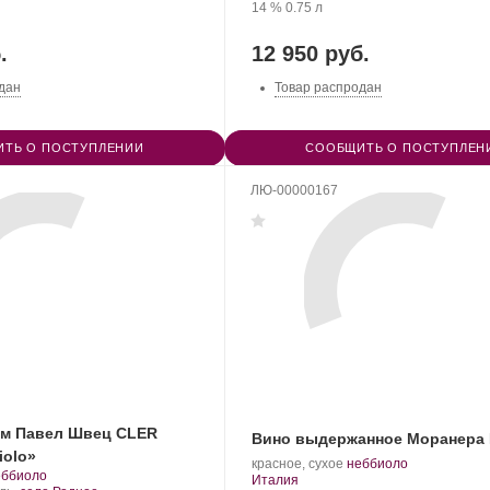
нограда:
WINERY.
Крепость
.
Объем
винограда:
14 %
0.75 л
.
12 950 руб.
дан
Товар распродан
ТЬ О ПОСТУПЛЕНИИ
СООБЩИТЬ О ПОСТУПЛЕН
ЛЮ-00000167
ым Павел Швец CLER
Вино выдержанное Моранера
iolo»
.
.
красное, сухое
неббиоло
.
еббиоло
Регион:
Сорт
Италия