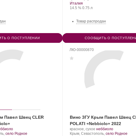
Регион:
Сорт
Италия
нограда:
Крепость
.
Объем
винограда:
14.5 %
0.75 л
дан
Товар распродан
ТЬ О ПОСТУПЛЕНИИ
СООБЩИТЬ О ПОСТУПЛЕН
ЛЮ-00000870
ым Павел Швец CLER
Вино ЗГУ Крым Павел Швец 
iolo»
POLATI «Nebbiolo» 2022
.
Производитель:
.
.
еббиоло
красное, сухое
неббиоло
орт
UPPA
Регион:
Сорт
ль,
село Родное
Крым, Севастополь,
село Родное