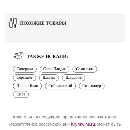
ПОХОЖИЕ ТОВАРЫ
ТАКЖЕ ИСКАЛИ:
Саперави
Сары Пандас
Семильон
Серсиаль
Шабаш
Шардоне
Шенен Блан
Сибирьковый
Сильванер
Сира
Алкогольная продукция, представленная в каталоге
маркетплейса российских вин
Krymwine.ru
, может быть