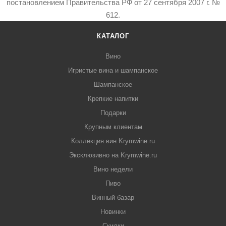
постановлением Правительства РФ от 27 сентября 2007 г. №
612.
КАТАЛОГ
Вино
Игристые вина и шампанское
Шампанское
Крепкие напитки
Подарки
Крупным клиентам
Коллекция вин Krymwine.ru
Эксклюзивно на Krymwine.ru
Вино недели
Пиво
Винный базар
Новинки
Скидки