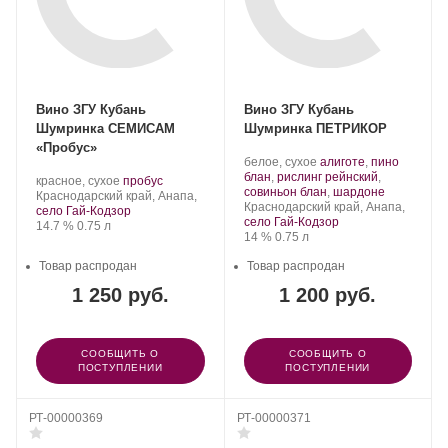
Вино ЗГУ Кубань
Вино ЗГУ Кубань
Шумринка СЕМИСАМ
Шумринка ПЕТРИКОР
«Пробус»
Производитель:
.
белое, сухое
алиготе
,
пино
Шумринка.
Сорт
блан
,
рислинг рейнский
,
Производитель:
.
.
красное, сухое
пробус
винограда:
.
совиньон блан
,
шардоне
Шумринка.
Регион:
Сорт
Краснодарский край, Анапа,
Регион:
Краснодарский край, Анапа,
винограда:
село Гай-Кодзор
село Гай-Кодзор
Крепость
.
Объем
14.7 %
0.75 л
Крепость
.
Объем
14 %
0.75 л
Товар распродан
Товар распродан
1 250 руб.
1 200 руб.
СООБЩИТЬ О
СООБЩИТЬ О
ПОСТУПЛЕНИИ
ПОСТУПЛЕНИИ
РТ-00000369
РТ-00000371