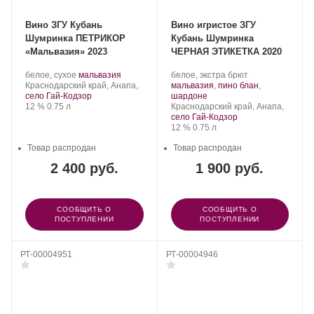
Вино ЗГУ Кубань
Вино игристое ЗГУ
Шумринка ПЕТРИКОР
Кубань Шумринка
«Мальвазия» 2023
ЧЕРНАЯ ЭТИКЕТКА 2020
Производитель:
.
.
Производитель:
.
белое, сухое
мальвазия
белое, экстра брют
Шумринка.
Регион:
Сорт
Шумринка.
Сорт
Краснодарский край, Анапа,
мальвазия
,
пино блан
,
винограда:
.
винограда:
село Гай-Кодзор
шардоне
Крепость
.
Объем
Регион:
12 %
0.75 л
Краснодарский край, Анапа,
село Гай-Кодзор
Крепость
.
Объем
12 %
0.75 л
Товар распродан
Товар распродан
2 400 руб.
1 900 руб.
СООБЩИТЬ О
СООБЩИТЬ О
ПОСТУПЛЕНИИ
ПОСТУПЛЕНИИ
РТ-00004951
РТ-00004946