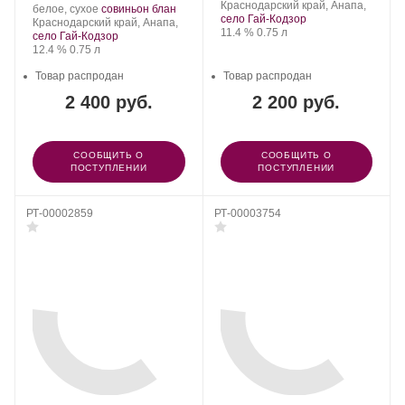
Шумринка.
Регион:
Сорт
Краснодарский край, Анапа,
Производитель:
.
.
белое, сухое
совиньон блан
винограда:
село Гай-Кодзор
Шумринка.
Регион:
Сорт
Краснодарский край, Анапа,
Крепость
.
Объем
11.4 %
0.75 л
винограда:
село Гай-Кодзор
Крепость
.
Объем
12.4 %
0.75 л
Товар распродан
Товар распродан
2 400 руб.
2 200 руб.
СООБЩИТЬ О
СООБЩИТЬ О
ПОСТУПЛЕНИИ
ПОСТУПЛЕНИИ
РТ-00002859
РТ-00003754