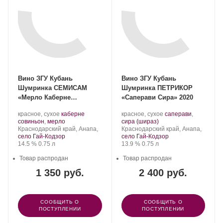
Вино ЗГУ Кубань
Вино ЗГУ Кубань
Шумринка СЕМИСАМ
Шумринка ПЕТРИКОР
«Мерло Каберне
«Саперави Сира» 2020
Совиньон» 2022
Производитель:
.
Производитель:
.
красное, сухое
каберне
красное, сухое
саперави
,
Шумринка.
Сорт
.
Шумринка.
.
Сорт
совиньон
,
мерло
сира (шираз)
Регион:
винограда:
Регион:
винограда:
Краснодарский край, Анапа,
Краснодарский край, Анапа,
село Гай-Кодзор
село Гай-Кодзор
Крепость
.
Объем
Крепость
.
Объем
14.5 %
0.75 л
13.9 %
0.75 л
Товар распродан
Товар распродан
1 350 руб.
2 400 руб.
СООБЩИТЬ О
СООБЩИТЬ О
ПОСТУПЛЕНИИ
ПОСТУПЛЕНИИ