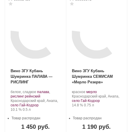
Вино ЗГУ Кубань
Вино ЗГУ Кубань
Шумринка ПАЛАВА —
Шумринка СЕМИСАМ
РИСЛИНГ
«Мерло Резерв»
Производитель:
.
Производитель:
.
.
белое, сладкое
палава
,
красное
мерло
Шумринка.
Сорт
.
Шумринка.
Регион:
Сорт
рислинг рейнский
Краснодарский край, Анапа,
Регион:
винограда:
винограда:
Краснодарский край, Анапа,
село Гай-Кодзор
Крепость
.
Объем
село Гай-Кодзор
14.8 %
0.75 л
Крепость
.
Объем
10.1 %
0.5 л
Товар распродан
Товар распродан
1 450 руб.
1 190 руб.