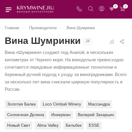
0
0
—
—
Главная
Производители
Вина Шумринки
Вина Шумринки
28
Вина «Шумринки» создают под Анапой, в нескольких
километрах от Черного моря. На винодельне превосходно
сочетаются передовые информационные технологии и
бережный ручной подход к уходу за виноградниками. Всего
за несколько лет вина снискали широкую популярность в
России.
Золотая Балка
Loco Cimbali Winery
Массандра
Солнечная Долина
Инкерман
Валерий Захарьин
Новый Свет
Alma Valley
Бельбек
ESSE