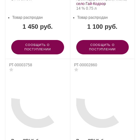
село Гай-Кодзор
Крепость
.
Объем
14 %
0.75 л
Товар распродан
Товар распродан
1 450 руб.
1 100 руб.
СООБЩИТЬ О
СООБЩИТЬ О
ПОСТУПЛЕНИИ
ПОСТУПЛЕНИИ
РТ-00003758
РТ-00002860