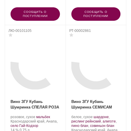
СООБЩИТЬ О
СООБЩИТЬ О
ПОСТУПЛЕНИИ
ПОСТУПЛЕНИИ
ЛЮ-00101105
РТ-00002861
Вино ЗГУ Кубань
Вино ЗГУ Кубань
Шумринка СПЕЛАЯ РОЗА
Шумринка СЕМИСАМ
Производитель:
.
.
Производитель:
.
розовое, сухое
мальбек
белое, сухое
шардоне
,
Шумринка.
Регион:
Сорт
Шумринка.
Сорт
Краснодарский край, Анапа,
рислинг рейнский
,
алиготе
,
винограда:
винограда:
.
село Гай-Кодзор
пино блан
,
совиньон блан
Крепость
.
Объем
Регион:
14 %
0.75 л
Краснодарский край, Анапа,