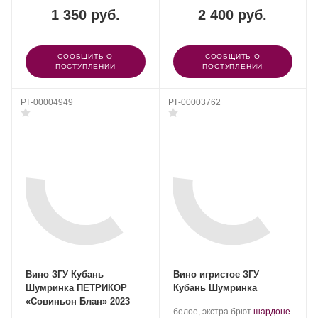
1 350 руб.
2 400 руб.
СООБЩИТЬ О
СООБЩИТЬ О
ПОСТУПЛЕНИИ
ПОСТУПЛЕНИИ
РТ-00004949
РТ-00003762
Вино ЗГУ Кубань
Вино игристое ЗГУ
Шумринка ПЕТРИКОР
Кубань Шумринка
«Совиньон Блан» 2023
Производитель:
.
.
белое, экстра брют
шардоне