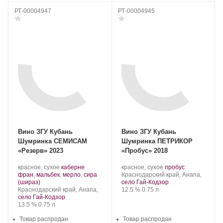
РТ-00004947
РТ-00004945
Вино ЗГУ Кубань
Вино ЗГУ Кубань
Шумринка СЕМИСАМ
Шумринка ПЕТРИКОР
«Резерв» 2023
«Пробус» 2018
Производитель:
.
Производитель:
.
.
красное, сухое
каберне
красное, сухое
пробус
Шумринка.
Сорт
Шумринка.
Регион:
Сорт
фран
,
мальбек
,
мерло
,
сира
Краснодарский край, Анапа,
.
винограда:
винограда:
(шираз)
село Гай-Кодзор
Регион:
Крепость
.
Объем
Краснодарский край, Анапа,
12.5 %
0.75 л
село Гай-Кодзор
Крепость
.
Объем
13.5 %
0.75 л
Товар распродан
Товар распродан