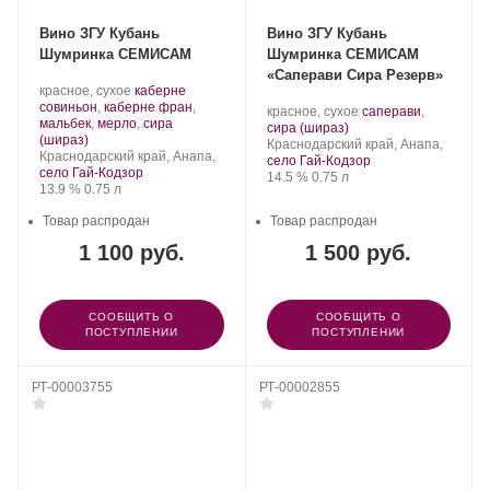
Вино ЗГУ Кубань
Вино ЗГУ Кубань
Шумринка СЕМИСАМ
Шумринка СЕМИСАМ
«Саперави Сира Резерв»
Производитель:
.
красное, сухое
каберне
Шумринка.
Сорт
совиньон
,
каберне фран
,
Производитель:
.
красное, сухое
саперави
,
винограда:
мальбек
,
мерло
,
сира
Шумринка.
.
Сорт
сира (шираз)
.
(шираз)
Регион:
винограда:
Краснодарский край, Анапа,
Регион:
Краснодарский край, Анапа,
село Гай-Кодзор
село Гай-Кодзор
Крепость
.
Объем
14.5 %
0.75 л
Крепость
.
Объем
13.9 %
0.75 л
Товар распродан
Товар распродан
1 100 руб.
1 500 руб.
СООБЩИТЬ О
СООБЩИТЬ О
ПОСТУПЛЕНИИ
ПОСТУПЛЕНИИ
РТ-00003755
РТ-00002855