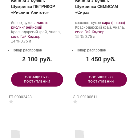
Вино ЗГУ Кубань
Вино ЗГУ Кубань
Шумринка ПЕТРИКОР
Шумринка СЕМИСАМ
«Рислинг Алиготе»
«Сира»
Производитель:
.
Производитель:
.
.
белое, сухое
алиготе
,
красное, сухое
сира (шираз)
Шумринка.
Сорт
.
Шумринка.
Регион:
Сорт
рислинг рейнский
Краснодарский край, Анапа,
Регион:
винограда:
винограда:
Краснодарский край, Анапа,
село Гай-Кодзор
Крепость
.
Объем
село Гай-Кодзор
15 %
0.75 л
Крепость
.
Объем
14 %
0.75 л
Товар распродан
Товар распродан
2 100 руб.
1 450 руб.
СООБЩИТЬ О
СООБЩИТЬ О
ПОСТУПЛЕНИИ
ПОСТУПЛЕНИИ
РТ-00002428
ЛЮ-00100811