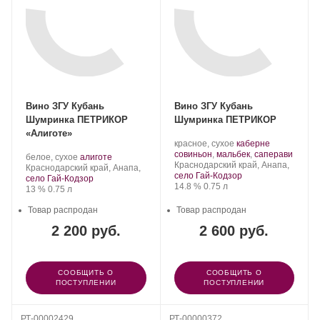
Вино ЗГУ Кубань
Вино ЗГУ Кубань
Шумринка ПЕТРИКОР
Шумринка ПЕТРИКОР
«Алиготе»
Производитель:
.
красное, сухое
каберне
Шумринка.
Сорт
.
совиньон
,
мальбек
,
саперави
Производитель:
.
.
белое, сухое
алиготе
Регион:
винограда:
Краснодарский край, Анапа,
Шумринка.
Регион:
Сорт
Краснодарский край, Анапа,
село Гай-Кодзор
винограда:
село Гай-Кодзор
Крепость
.
Объем
14.8 %
0.75 л
Крепость
.
Объем
13 %
0.75 л
Товар распродан
Товар распродан
2 200 руб.
2 600 руб.
СООБЩИТЬ О
СООБЩИТЬ О
ПОСТУПЛЕНИИ
ПОСТУПЛЕНИИ
РТ-00002429
РТ-00000372