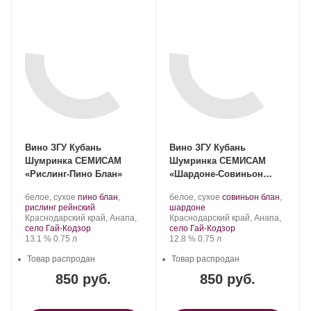
Вино ЗГУ Кубань
Вино ЗГУ Кубань
Шумринка СЕМИСАМ
Шумринка СЕМИСАМ
«Рислинг-Пино Блан»
«Шардоне-Совиньон
Блан»
Производитель:
.
Производитель:
.
белое, сухое
пино блан
,
белое, сухое
совиньон блан
,
Шумринка.
Сорт
.
Шумринка.
.
Сорт
рислинг рейнский
шардоне
Регион:
винограда:
Регион:
винограда:
Краснодарский край, Анапа,
Краснодарский край, Анапа,
село Гай-Кодзор
село Гай-Кодзор
Крепость
.
Объем
Крепость
.
Объем
13.1 %
0.75 л
12.8 %
0.75 л
Товар распродан
Товар распродан
850 руб.
850 руб.