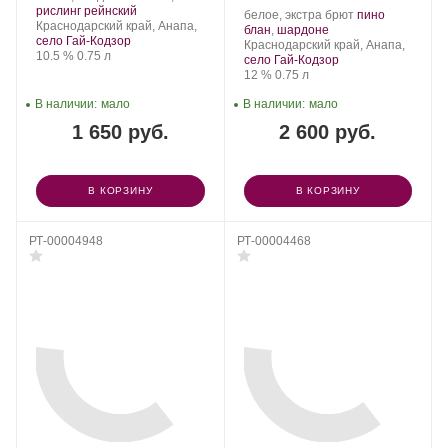
Шумринка.
Сорт
.
рислинг рейнский
Производитель:
.
белое, экстра брют
пино
Регион:
винограда:
Краснодарский край, Анапа,
Шумринка.
.
Сорт
блан
,
шардоне
село Гай-Кодзор
Регион:
винограда:
Краснодарский край, Анапа,
Крепость
.
Объем
10.5 %
0.75 л
село Гай-Кодзор
Крепость
.
Объем
12 %
0.75 л
В наличии:
мало
В наличии:
мало
1 650 руб.
2 600 руб.
В КОРЗИНУ
В КОРЗИНУ
РТ-00004948
РТ-00004468