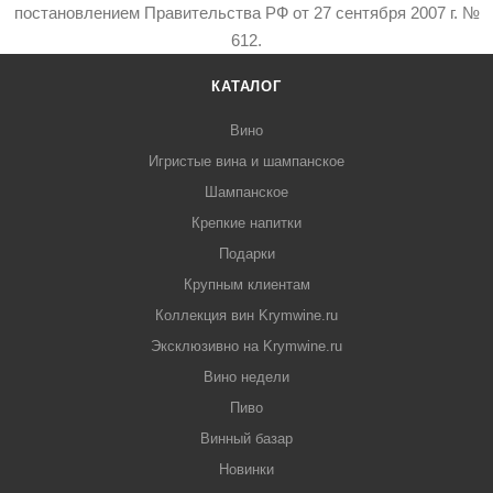
постановлением Правительства РФ от 27 сентября 2007 г. №
612.
КАТАЛОГ
Вино
Игристые вина и шампанское
Шампанское
Крепкие напитки
Подарки
Крупным клиентам
Коллекция вин Krymwine.ru
Эксклюзивно на Krymwine.ru
Вино недели
Пиво
Винный базар
Новинки