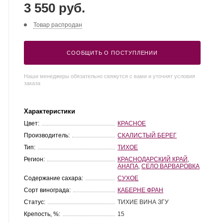
3 550 руб.
Товар распродан
СООБЩИТЬ О ПОСТУПЛЕНИИ
Наши менеджеры обязательно свяжутся с вами и уточнят условия
заказа
Характеристики
Цвет:
КРАСНОЕ
Производитель:
СКАЛИСТЫЙ БЕРЕГ
Тип:
ТИХОЕ
Регион:
КРАСНОДАРСКИЙ КРАЙ
,
АНАПА
,
СЕЛО ВАРВАРОВКА
Содержание сахара:
СУХОЕ
Сорт винограда:
КАБЕРНЕ ФРАН
Статус:
ТИХИЕ ВИНА ЗГУ
Крепость, %:
15