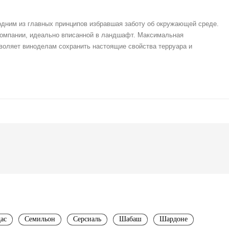
одним из главных принципов избравшая заботу об окружающей среде.
компании, идеально вписанной в ландшафт. Максимальная
зволяет виноделам сохранить настоящие свойства терруара и
ас
Семильон
Серсиаль
Шабаш
Шардоне