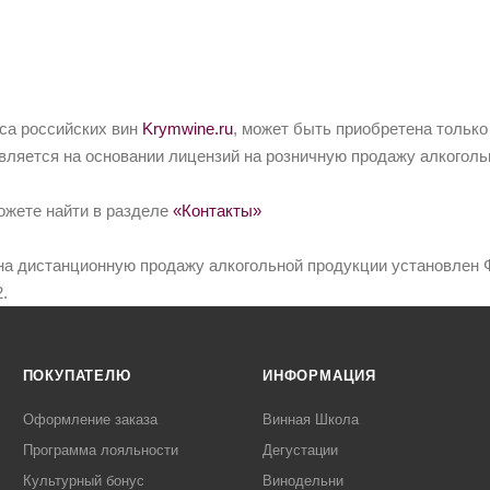
йса российских вин
Krymwine.ru
, может быть приобретена только
вляется на основании лицензий на розничную продажу алкоголь
ожете найти в разделе
«Контакты»
на дистанционную продажу алкогольной продукции установлен Ф
.
ПОКУПАТЕЛЮ
ИНФОРМАЦИЯ
Оформление заказа
Винная Школа
Программа лояльности
Дегустации
Культурный бонус
Винодельни