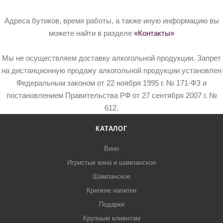
Адреса бутиков, время работы, а также иную информацию вы
можете найти в разделе
«Контакты»
Мы не осуществляем доставку алкогольной продукции. Запрет
на дистанционную продажу алкогольной продукции установлен
Федеральным законом от 22 ноября 1995 г. № 171-ФЗ и
постановлением Правительства РФ от 27 сентября 2007 г. №
612.
КАТАЛОГ
Вино
Игристые вина и шампанское
Шампанское
Крепкие напитки
Подарки
Крупным клиентам