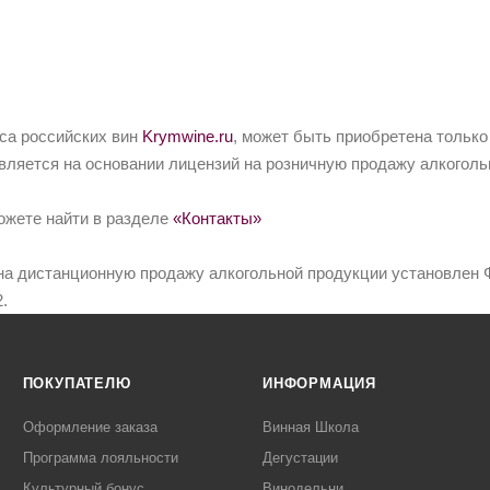
йса российских вин
Krymwine.ru
, может быть приобретена только
вляется на основании лицензий на розничную продажу алкоголь
ожете найти в разделе
«Контакты»
на дистанционную продажу алкогольной продукции установлен Ф
.
ПОКУПАТЕЛЮ
ИНФОРМАЦИЯ
Оформление заказа
Винная Школа
Программа лояльности
Дегустации
Культурный бонус
Винодельни