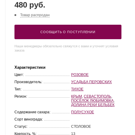
480 руб.
Товар распродан
СООБЩИТЬ О ПОСТУПЛЕНИИ
Наши менеджеры обязательно свяжутся с вами и уточнят условия
заказа
Характеристики
Цвет:
РОЗОВОЕ
Производитель:
УСАДЬБА ПЕРОВСКИХ
Тип:
ТИХОЕ
Регион:
КРЫМ
,
СЕВАСТОПОЛЬ
,
ПОСЁЛОК ЛЮБИМОВКА
,
ДОЛИНА РЕКИ БЕЛЬБЕК
Содержание сахара:
ПОЛУСУХОЕ
Сорт винограда:
Статус:
СТОЛОВОЕ
Крепость, %:
13