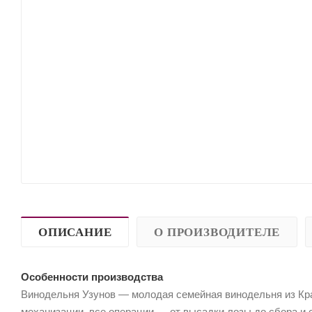
ОПИСАНИЕ
О ПРОИЗВОДИТЕЛЕ
Особенности производства
Винодельня Узунов — молодая семейная винодельня из Кра
механизации, все операции — от высадки лозы до сбора и 