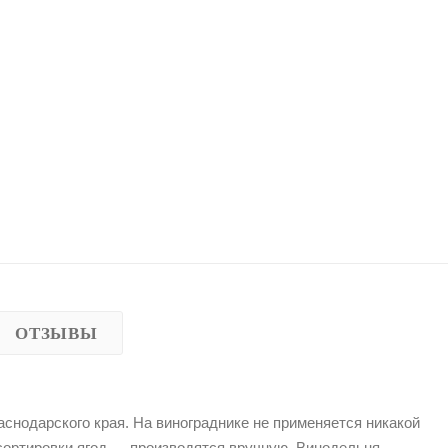
ОТЗЫВЫ
снодарского края. На винограднике не применяется никакой
сортировки ягод — производятся вручную. Винодельня