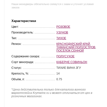
Наши менеджеры обязательно свяжутся с вами и уточнят условия
заказа
Характеристики
Цвет:
РОЗОВОЕ
Производитель:
УЗУНОВ
Тип:
ТИХОЕ
Регион:
КРАСНОДАРСКИЙ КРАЙ
,
ТАМАНСКИЙ ПОЛУОСТРОВ
,
ПОСЁЛОК СЕННОЙ
Содержание сахара:
ПОЛУСУХОЕ
Сорт винограда:
КАБЕРНЕ СОВИНЬОН
Статус:
ТИХИЕ ВИНА ЗГУ
Крепость, %:
14
Объём, л:
0.75
*
Цена действительна только для каталога винного
маркетплейса Krymwine.ru и может отличаться от цен в
розничных магазинах.