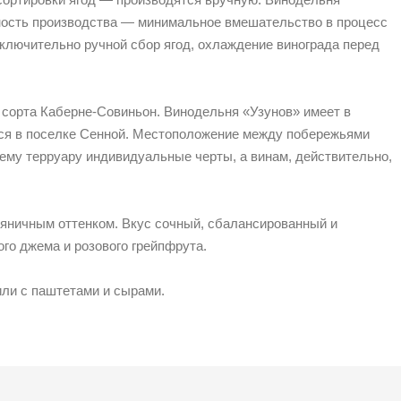
нность производства — минимальное вмешательство в процесс
сключительно ручной сбор ягод, охлаждение винограда перед
о сорта Каберне-Совиньон. Винодельня «Узунов» имеет в
тся в поселке Сенной. Местоположение между побережьями
ему терруару индивидуальные черты, а винам, действительно,
ляничным оттенком. Вкус сочный, сбалансированный и
го джема и розового грейпфрута.
или с паштетами и сырами.