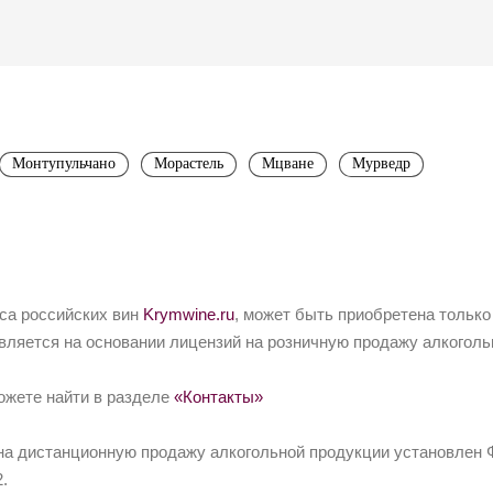
Монтупульчано
Морастель
Мцване
Мурведр
йса российских вин
Krymwine.ru
, может быть приобретена только
вляется на основании лицензий на розничную продажу алкоголь
ожете найти в разделе
«Контакты»
на дистанционную продажу алкогольной продукции установлен Ф
.