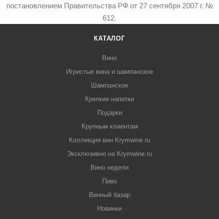
постановлением Правительства РФ от 27 сентября 2007 г. №
612.
КАТАЛОГ
Вино
Игристые вина и шампанское
Шампанское
Крепкие напитки
Подарки
Крупным клиентам
Коллекция вин Krymwine.ru
Эксклюзивно на Krymwine.ru
Вино недели
Пиво
Винный базар
Новинки