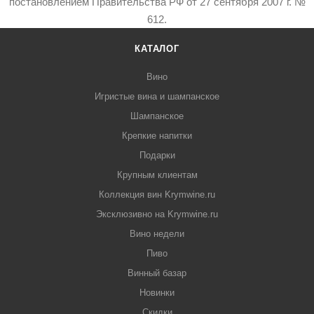
постановлением Правительства РФ от 27 сентября 2007 г. №
612.
КАТАЛОГ
Вино
Игристые вина и шампанское
Шампанское
Крепкие напитки
Подарки
Крупным клиентам
Коллекция вин Krymwine.ru
Эксклюзивно на Krymwine.ru
Вино недели
Пиво
Винный базар
Новинки
Скидки