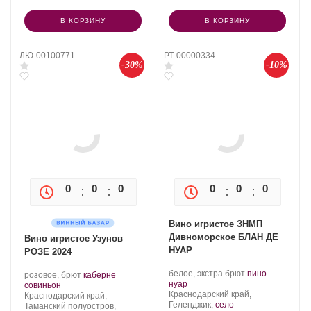
В КОРЗИНУ
В КОРЗИНУ
ЛЮ-00100771
РТ-00000334
-30%
-10%
0
0
0
0
0
0
0
0
Вино игристое ЗНМП
Дивноморское БЛАН ДЕ
Вино игристое Узунов
НУАР
РОЗЕ 2024
Производитель:
.
белое, экстра брют
пино
Производитель:
.
розовое, брют
каберне
Усадьба
.
Сорт
нуар
Узунов.
.
Сорт
совиньон
Дивноморское.
Регион:
винограда:
Краснодарский край,
Регион:
винограда:
Краснодарский край,
Геленджик,
село
Таманский полуостров,