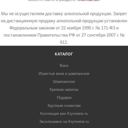
Мы не осуществляем доставку алкогольной продукции. Запрет
на дистанционную продажу алкогольной продукции установлен
Федеральным законом от 22 ноября 1995 г. № 171-ФЗ и
постановлением Правительства РФ от 27 сентября 2007 г. №
612.
КАТАЛОГ
Вино
Игристые вина и шампанское
Шампанское
Крепкие напитки
Подарки
Крупным клиентам
Коллекция вин Krymwine.ru
Эксклюзивно на Krymwine.ru