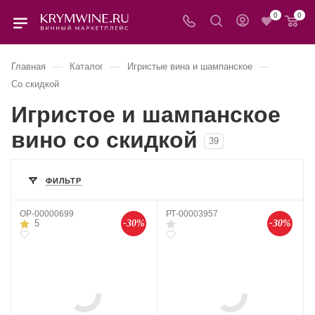
0
0
—
—
—
Главная
Каталог
Игристые вина и шампанское
Со скидкой
Игристое и шампанское
вино со скидкой
39
ФИЛЬТР
OP-00000699
РТ-00003957
-30%
-30%
5