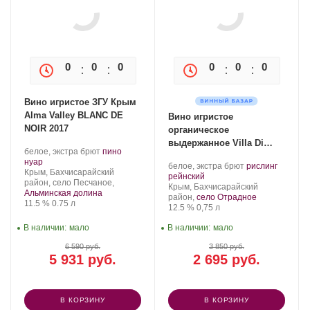
0
0
0
0
0
0
0
0
Вино игристое ЗГУ Крым
Alma Valley BLANC DE
Вино игристое
NOIR 2017
органическое
выдержанное Villa Di
Производитель:
.
белое, экстра брют
пино
Alma РИСЛИНГ 2022
Alma
.
Сорт
нуар
Производитель:
.
белое, экстра брют
рислинг
Valley.
Регион:
винограда:
Крым, Бахчисарайский
Villa
.
Сорт
рейнский
район, село Песчаное,
Di
Регион:
винограда:
Крым, Бахчисарайский
Альминская долина
Alma.
район,
село Отрадное
Крепость
.
Объем
11.5 %
0.75 л
Крепость
.
Объем
12.5 %
0,75 л
В наличии:
мало
В наличии:
мало
6 590 руб.
3 850 руб.
5 931 руб.
2 695 руб.
В КОРЗИНУ
В КОРЗИНУ