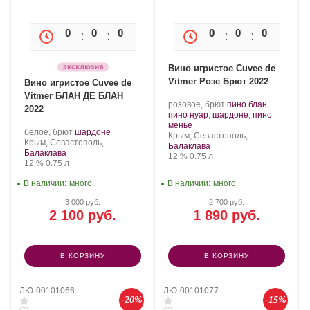
0
0
0
0
0
0
0
0
Вино игристое Cuvee de
Vitmer Розе Брют 2022
Вино игристое Cuvee de
Vitmer БЛАН ДЕ БЛАН
Производитель:
.
розовое, брют
пино блан
,
2022
Золотая
Сорт
пино нуар
,
шардоне
,
пино
Балка.
.
винограда:
менье
Производитель:
.
.
белое, брют
шардоне
Регион:
Крым, Севастополь,
Золотая
Регион:
Сорт
Крым, Севастополь,
Балаклава
Балка.
винограда:
Балаклава
Крепость
.
Объем
12 %
0.75 л
Крепость
.
Объем
12 %
0.75 л
В наличии:
много
В наличии:
много
3 000 руб.
2 700 руб.
2 100 руб.
1 890 руб.
В КОРЗИНУ
В КОРЗИНУ
ЛЮ-00101066
ЛЮ-00101077
-20%
-15%