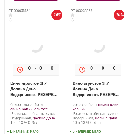
РТ-00005584
РТ-00005583
-10%
-10%
0
0
0
0
0
0
0
0
Вино игристое ЗГУ
Вино игристое ЗГУ
Долина Дона
Долина Дона
Ведерниковъ РЕЗЕРВ
Ведерниковъ РЕЗЕРВ
СИБИРЬКОВЫЙ-АЛИГОТЕ
ЦИМЛЯНСКИЙ ЧЁРНЫЙ
Производитель:
.
Производитель:
.
белое, экстра брют
розовое, брют
цимлянский
2021
2022
Ведерниковъ.
Сорт
.
Ведерниковъ.
.
Сорт
сибирьковый
,
алиготе
чёрный
Регион:
винограда:
Регион:
винограда:
Ростовская область, хутор
Ростовская область, хутор
Ведерников,
Долина Дона
Ведерников,
Долина Дона
Крепость
.
Объем
Крепость
.
Объем
10.5-13 %
0.75 л
10.5-13 %
0.75 л
В наличии:
мало
В наличии:
мало