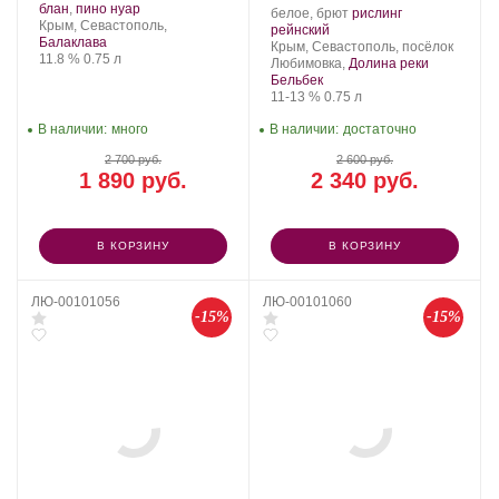
Золотая
Сорт
.
блан
,
пино нуар
Производитель:
.
белое, брют
рислинг
Балка.
Регион:
винограда:
Крым, Севастополь,
Усадьба
.
Сорт
рейнский
Балаклава
Перовских.
Регион:
винограда:
Крым, Севастополь, посёлок
Крепость
.
Объем
11.8 %
0.75 л
Любимовка,
Долина реки
Бельбек
Крепость
.
Объем
11-13 %
0.75 л
В наличии:
много
В наличии:
достаточно
2 700 руб.
2 600 руб.
1 890 руб.
2 340 руб.
В КОРЗИНУ
В КОРЗИНУ
ЛЮ-00101056
ЛЮ-00101060
-15%
-15%