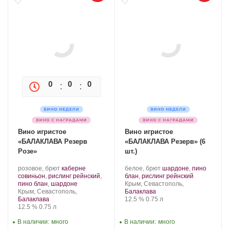
0
0
0
0
Вино игристое
Вино игристое
«БАЛАКЛАВА Резерв
«БАЛАКЛАВА Резерв» (6
Розе»
шт.)
Производитель:
.
Производитель:
.
розовое, брют
каберне
белое, брют
шардоне
,
пино
Золотая
Сорт
Золотая
Сорт
.
совиньон
,
рислинг рейнский
,
блан
,
рислинг рейнский
Балка.
винограда:
.
Балка.
Регион:
винограда:
пино блан
,
шардоне
Крым, Севастополь,
Регион:
Крым, Севастополь,
Балаклава
Крепость
.
Объем
Балаклава
12.5 %
0.75 л
Крепость
.
Объем
12.5 %
0.75 л
В наличии:
много
В наличии:
много