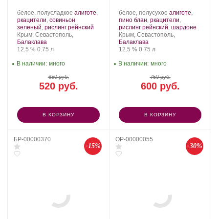
Производитель:
.
Производитель:
.
белое, полусладкое
алиготе
,
белое, полусухое
алиготе
,
Золотая
Сорт
Золотая
Сорт
ркацители
,
совиньон
пино блан
,
ркацители
,
Балка.
винограда:
.
Балка.
винограда:
.
зеленый
,
рислинг рейнский
рислинг рейнский
,
шардоне
Регион:
Регион:
Крым, Севастополь,
Крым, Севастополь,
Балаклава
Балаклава
Крепость
.
Объем
Крепость
.
Объем
12.5 %
0.75 л
12.5 %
0.75 л
В наличии:
много
В наличии:
много
650 руб.
750 руб.
520 руб.
600 руб.
В КОРЗИНУ
В КОРЗИНУ
БР-00000370
OP-00000055
-15%
-30%