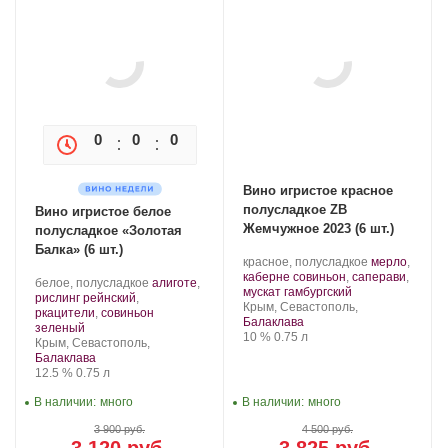
0
0
0
0
Вино игристое красное
полусладкое ZB
Вино игристое белое
Жемчужное 2023 (6 шт.)
полусладкое «Золотая
Балка» (6 шт.)
Производитель:
.
красное, полусладкое
мерло
,
Золотая
Сорт
каберне совиньон
,
саперави
,
Производитель:
.
белое, полусладкое
алиготе
,
Балка.
.
винограда:
мускат гамбургский
Золотая
Сорт
рислинг рейнский
,
Регион:
Крым, Севастополь,
Балка.
винограда:
ркацители
,
совиньон
Балаклава
.
зеленый
Крепость
.
Объем
10 %
0.75 л
Регион:
Крым, Севастополь,
Балаклава
Крепость
.
Объем
12.5 %
0.75 л
В наличии:
много
В наличии:
много
3 900 руб.
4 500 руб.