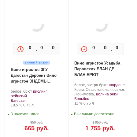
0
0
0
0
0
0
0
0
Вино игристое Усадьба
Перовских БЛАН ДЕ
Вино игристое ЗГУ
БЛАН БРЮТ
Дагестан Дербент Вино
игристое ЭНДЕМЫ
Производитель:
.
.
белое, экстра брют
шардоне
«Рислинг»
Усадьба
Регион:
Сорт
Крым, Севастополь, посёлок
Производитель:
.
белое, брют
рислинг
Перовских.
винограда:
Любимовка,
Долина реки
Дербент
.
Сорт
рейнский
Бельбек
Вино.
Регион:
винограда:
Дагестан
Крепость
.
Объем
11 %
0.75 л
Крепость
.
Объем
10.5 %
0.75 л
В наличии:
мало
В наличии:
достаточно
950 руб.
1 950 руб.
665 руб.
1 755 руб.