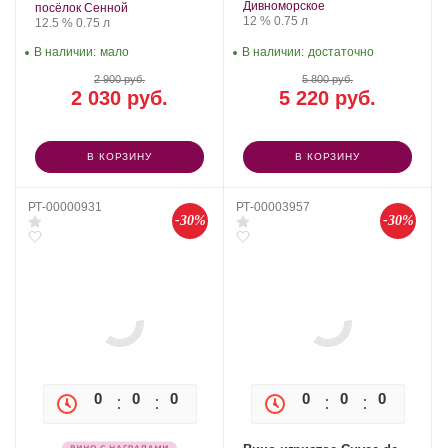
Дивноморское
посёлок Сенной
Крепость
.
Объем
12 %
0.75 л
Крепость
.
Объем
12.5 %
0.75 л
В наличии:
мало
В наличии:
достаточно
2 900 руб.
5 800 руб.
2 030 руб.
5 220 руб.
В КОРЗИНУ
В КОРЗИНУ
РТ-00000931
РТ-00003957
-30%
-30%
0
0
0
0
0
0
0
0