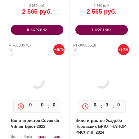
2 850 руб.
2 850 руб.
2 565 руб.
2 565 руб.
В КОРЗИНУ
В КОРЗИНУ
РТ-00005707
РТ-00005618
-30%
-10%
0
0
0
0
0
0
0
0
Вино игристое Cuvee de
Вино игристое Усадьба
Vitmer Брют 2022
Перовских БРЮТ НАТЮР
РИСЛИНГ 2024
Производитель:
.
белое, брют
шардоне
,
пино