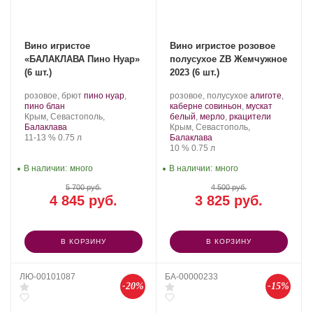
Вино игристое
Вино игристое розовое
«БАЛАКЛАВА Пино Нуар»
полусухое ZB Жемчужное
(6 шт.)
2023 (6 шт.)
Производитель:
.
Производитель:
.
розовое, брют
пино нуар
,
розовое, полусухое
алиготе
,
Золотая
.
Сорт
Золотая
Сорт
пино блан
каберне совиньон
,
мускат
Балка.
Регион:
винограда:
Балка.
винограда:
.
Крым, Севастополь,
белый
,
мерло
,
ркацители
Регион:
Балаклава
Крым, Севастополь,
Крепость
.
Объем
11-13 %
0.75 л
Балаклава
Крепость
.
Объем
10 %
0.75 л
В наличии:
много
В наличии:
много
5 700 руб.
4 500 руб.
4 845 руб.
3 825 руб.
В КОРЗИНУ
В КОРЗИНУ
ЛЮ-00101087
БА-00000233
-20%
-15%