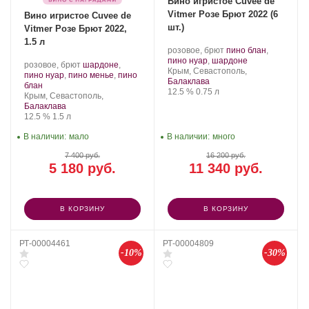
Вино игристое Cuvee de
Vitmer Розе Брют 2022 (6
Вино игристое Cuvee de
шт.)
Vitmer Розе Брют 2022,
1.5 л
Производитель:
.
розовое, брют
пино блан
,
Золотая
Сорт
.
пино нуар
,
шардоне
Производитель:
.
розовое, брют
шардоне
,
Балка.
Регион:
винограда:
Крым, Севастополь,
Золотая
Сорт
пино нуар
,
пино менье
,
пино
Балаклава
Балка.
.
винограда:
блан
Крепость
.
Объем
12.5 %
0.75 л
Регион:
Крым, Севастополь,
Балаклава
Крепость
.
Объем
12.5 %
1.5 л
В наличии:
мало
В наличии:
много
7 400 руб.
16 200 руб.
5 180 руб.
11 340 руб.
В КОРЗИНУ
В КОРЗИНУ
РТ-00004461
РТ-00004809
-10%
-30%