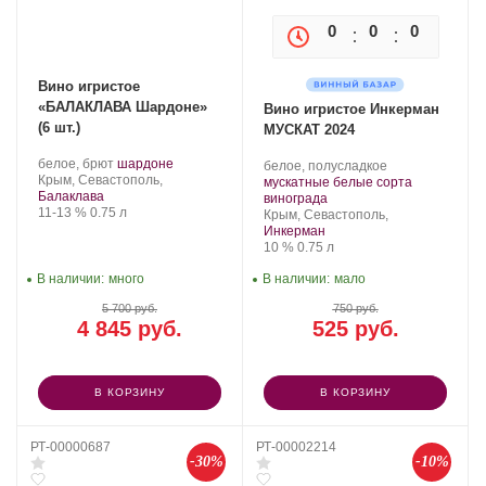
0
0
0
0
Вино игристое
«БАЛАКЛАВА Шардоне»
Вино игристое Инкерман
(6 шт.)
МУСКАТ 2024
Производитель:
.
.
белое, брют
шардоне
Производитель:
.
белое, полусладкое
Золотая
Регион:
Сорт
Крым, Севастополь,
Инкерман.
Сорт
мускатные белые сорта
Балка.
винограда:
Балаклава
.
винограда:
винограда
Крепость
.
Объем
11-13 %
0.75 л
Регион:
Крым, Севастополь,
Инкерман
Крепость
.
Объем
10 %
0.75 л
В наличии:
много
В наличии:
мало
5 700 руб.
750 руб.
4 845 руб.
525 руб.
В КОРЗИНУ
В КОРЗИНУ
РТ-00000687
РТ-00002214
-30%
-10%