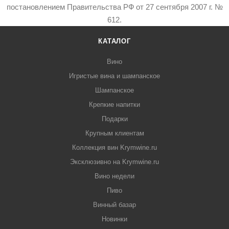
постановлением Правительства РФ от 27 сентября 2007 г. №
612.
КАТАЛОГ
Вино
Игристые вина и шампанское
Шампанское
Крепкие напитки
Подарки
Крупным клиентам
Коллекция вин Krymwine.ru
Эксклюзивно на Krymwine.ru
Вино недели
Пиво
Винный базар
Новинки