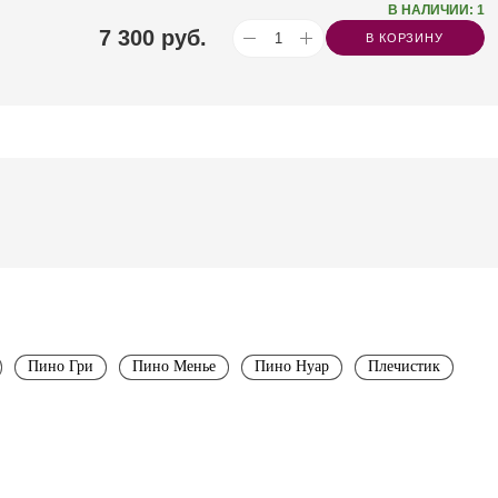
В НАЛИЧИИ: 1
7 300
руб.
В КОРЗИНУ
Пино Гри
Пино Менье
Пино Нуар
Плечистик