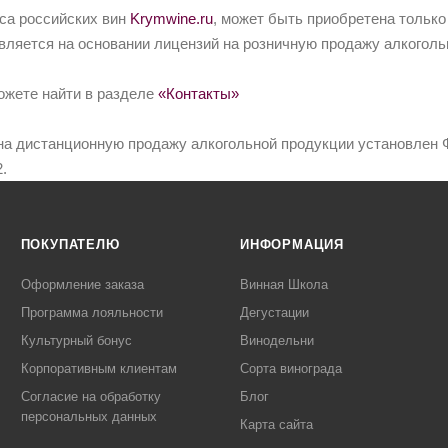
йса российских вин
Krymwine.ru
, может быть приобретена только
вляется на основании лицензий на розничную продажу алкоголь
ожете найти в разделе
«Контакты»
на дистанционную продажу алкогольной продукции установлен Ф
.
ПОКУПАТЕЛЮ
ИНФОРМАЦИЯ
Оформление заказа
Винная Школа
Программа лояльности
Дегустации
Культурный бонус
Винодельни
Корпоративным клиентам
Сорта винограда
Согласие на обработку
Блог
персональных данных
Карта сайта