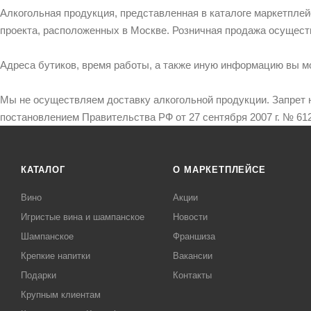
Алкогольная продукция, представленная в каталоге маркетпле
проекта, расположенных в Москве. Розничная продажа осущест
Адреса бутиков, время работы, а также иную информацию вы м
Мы не осуществляем доставку алкогольной продукции. Запрет 
постановлением Правительства РФ от 27 сентября 2007 г. № 612
КАТАЛОГ
О МАРКЕТПЛЕЙСЕ
Вино
Акции
Игристые вина и шампанское
Новости
Шампанское
Франшиза
Крепкие напитки
Вакансии
Подарки
Контакты
Крупным клиентам