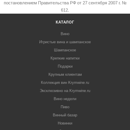
постановлением Правительства РФ от 27 сентября 2007 г. №
612.
КАТАЛОГ
Вино
Игристые вина и шампанское
Шампанское
Крепкие напитки
Подарки
Крупным клиентам
Коллекция вин Krymwine.ru
Эксклюзивно на Krymwine.ru
Вино недели
Пиво
Винный базар
Новинки