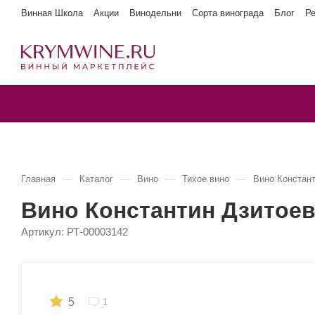
Винная Школа
Акции
Винодельни
Сорта винограда
Блог
Р
—
—
—
—
Главная
Каталог
Вино
Тихое вино
Вино Констан
Вино Константин Дзитоев
Артикул:
РТ-00003142
5
1