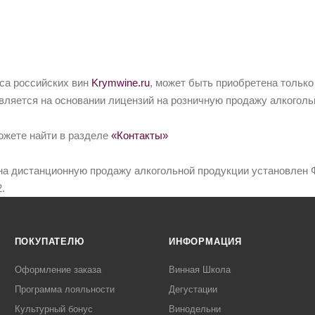
йса российских вин
Krymwine.ru
, может быть приобретена только
вляется на основании лицензий на розничную продажу алкоголь
ожете найти в разделе
«Контакты»
на дистанционную продажу алкогольной продукции установлен Ф
.
ПОКУПАТЕЛЮ
ИНФОРМАЦИЯ
Оформление заказа
Винная Школа
Программа лояльности
Дегустации
Культурный бонус
Винодельни