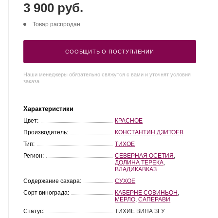
3 900 руб.
Товар распродан
СООБЩИТЬ О ПОСТУПЛЕНИИ
Наши менеджеры обязательно свяжутся с вами и уточнят условия
заказа
Характеристики
Цвет:
КРАСНОЕ
Производитель:
КОНСТАНТИН ДЗИТОЕВ
Тип:
ТИХОЕ
Регион:
СЕВЕРНАЯ ОСЕТИЯ
,
ДОЛИНА ТЕРЕКА
,
ВЛАДИКАВКАЗ
Содержание сахара:
СУХОЕ
Сорт винограда:
КАБЕРНЕ СОВИНЬОН
,
МЕРЛО
,
САПЕРАВИ
Статус:
ТИХИЕ ВИНА ЗГУ