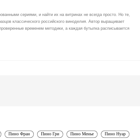
ванными сериями, и найти их на витринах не всегда просто. Но те,
разцов классического российского виноделия. Автор выращивает
 проверенные временем методики, а каждая бутылка расписывается
Пино Фран
Пино Гри
Пино Менье
Пино Нуар