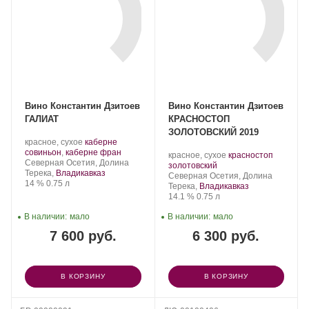
Вино Константин Дзитоев
Вино Константин Дзитоев
ГАЛИАТ
КРАСНОСТОП
ЗОЛОТОВСКИЙ 2019
Производитель:
.
красное, сухое
каберне
Константин
Сорт
.
совиньон
,
каберне фран
Производитель:
.
красное, сухое
красностоп
Дзитоев.
Регион:
винограда:
Северная Осетия, Долина
Константин
.
Сорт
золотовский
Терека,
Владикавказ
Дзитоев.
Регион:
винограда:
Северная Осетия, Долина
Крепость
.
Объем
14 %
0.75 л
Терека,
Владикавказ
Крепость
.
Объем
14.1 %
0.75 л
В наличии:
мало
В наличии:
мало
7 600 руб.
6 300 руб.
В КОРЗИНУ
В КОРЗИНУ