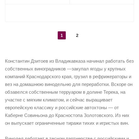
ПОКАЗАТЬ ЕЩЕ
1
2
Константин Дзитоев из Владикавказа начинал работать без
собственных виноградников —закупал ягоды у крупных
компаний Краснодарского края, грузил в рефрижераторы и
вез на домашнюю винодельню для переработки. Вскоре он
обзавелся собственным терруаром в долине Терека, на
участке с мягким климатом, и сейчас выращивает
европейскую классику и российские автохтоны — от
Каберне Совиньона до Красностопа Золотовского. Из них
он выпускает ограниченные тиражи тихих и игристых вин.
Винодел работает в тесном партнерстве с российскими и