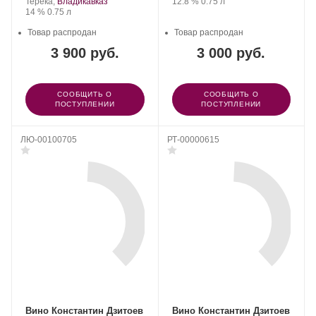
Крепость
.
Объем
Терека,
Владикавказ
12.8 %
0.75 л
Крепость
.
Объем
14 %
0.75 л
Товар распродан
Товар распродан
3 900 руб.
3 000 руб.
СООБЩИТЬ О
СООБЩИТЬ О
ПОСТУПЛЕНИИ
ПОСТУПЛЕНИИ
ЛЮ-00100705
РТ-00000615
Вино Константин Дзитоев
Вино Константин Дзитоев