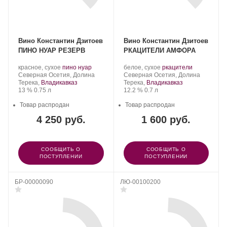
Вино Константин Дзитоев
Вино Константин Дзитоев
ПИНО НУАР РЕЗЕРВ
РКАЦИТЕЛИ АМФОРА
Производитель:
.
.
Производитель:
.
.
красное, сухое
пино нуар
белое, сухое
ркацители
Константин
Регион:
Сорт
Константин
Регион:
Сорт
Северная Осетия, Долина
Северная Осетия, Долина
Дзитоев.
винограда:
Дзитоев.
винограда:
Терека,
Владикавказ
Терека,
Владикавказ
Крепость
.
Объем
Крепость
.
Объем
13 %
0.75 л
12.2 %
0.7 л
Товар распродан
Товар распродан
4 250 руб.
1 600 руб.
СООБЩИТЬ О
СООБЩИТЬ О
ПОСТУПЛЕНИИ
ПОСТУПЛЕНИИ
БР-00000090
ЛЮ-00100200