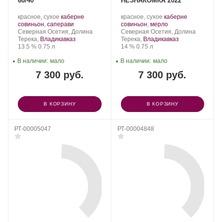
60/40
НЕЗНАКОМКА 2022
Производитель:
.
Производитель:
.
красное, сухое
каберне
красное, сухое
каберне
Константин
Сорт
.
Константин
Сорт
.
совиньон
,
саперави
совиньон
,
мерло
Дзитоев.
Регион:
винограда:
Дзитоев.
Регион:
винограда:
Северная Осетия, Долина
Северная Осетия, Долина
Терека,
Владикавказ
Терека,
Владикавказ
Крепость
.
Объем
Крепость
.
Объем
13.5 %
0.75 л
14 %
0.75 л
В наличии:
мало
В наличии:
мало
7 300 руб.
7 300 руб.
В КОРЗИНУ
В КОРЗИНУ
РТ-00005047
РТ-00004848