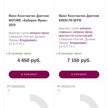
Вино Константин Дзитоев
Вино Константин Дзитоев
NATURE «Каберне Фран»
КИОН РЕЗЕРВ
2019
Производитель:
.
красное, сухое
каберне
Константин
Сорт
совиньон
,
каберне фран
,
Производитель:
.
.
красное, сухое
каберне фран
Дзитоев.
винограда:
.
красностоп золотовский
Константин
Регион:
Сорт
Северная Осетия, Долина
Регион:
Северная Осетия, Долина
Дзитоев.
винограда:
Терека,
Владикавказ
Терека,
Владикавказ
Крепость
.
Объем
14 %
0.75 л
Крепость
.
Объем
14 %
0.75 л
В наличии:
мало
В наличии:
мало
4 650 руб.
7 150 руб.
В КОРЗИНУ
В КОРЗИНУ
РТ-00002659
РТ-00002578