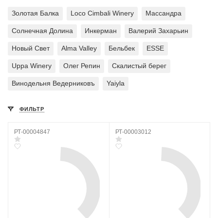
Золотая Балка
Loco Cimbali Winery
Массандра
Солнечная Долина
Инкерман
Валерий Захарьин
Новый Свет
Alma Valley
Бельбек
ESSE
Uppa Winery
Олег Репин
Скалистый берег
Винодельня Ведерниковъ
Yaiyla
ФИЛЬТР
РТ-00004847
РТ-00003012