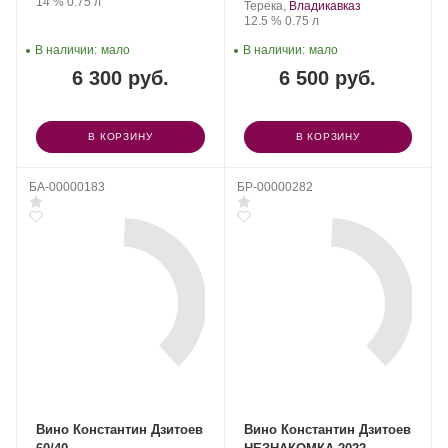
Крепость
.
Объем
14 %
0.75 л
Терека,
Владикавказ
Крепость
.
Объем
12.5 %
0.75 л
В наличии:
мало
В наличии:
мало
6 300 руб.
6 500 руб.
В КОРЗИНУ
В КОРЗИНУ
БА-00000183
БР-00000282
Вино Константин Дзитоев
Вино Константин Дзитоев