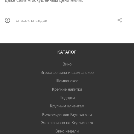
даже самым искушенным ценителям.
СПИСОК БРЕНДОВ
КАТАЛОГ
Вино
Игристые вина и шампанское
Шампанское
Крепкие напитки
Подарки
Крупным клиентам
Коллекция вин Krymwine.ru
Эксклюзивно на Krymwine.ru
Вино недели