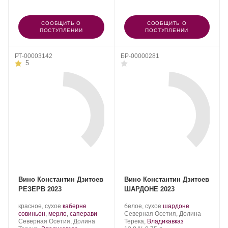
СООБЩИТЬ О
СООБЩИТЬ О
ПОСТУПЛЕНИИ
ПОСТУПЛЕНИИ
РТ-00003142
БР-00000281
5
Вино Константин Дзитоев
Вино Константин Дзитоев
РЕЗЕРВ 2023
ШАРДОНЕ 2023
Производитель:
.
Производитель:
.
.
красное, сухое
каберне
белое, сухое
шардоне
Константин
Сорт
.
Константин
Регион:
Сорт
совиньон
,
мерло
,
саперави
Северная Осетия, Долина
Дзитоев.
Регион:
винограда:
Дзитоев.
винограда:
Северная Осетия, Долина
Терека,
Владикавказ