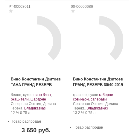
РТ-00003011
00-00000686
Вино Константин Дзитоев
Вино Константин Дзитоев
ТАНА ГРАНД РЕЗЕРВ
ГРАНД РЕЗЕРВ 60/40 2019
Производитель:
.
Производитель:
.
белое, сухое
пино блан
,
красное, сухое
каберне
Константин
Сорт
.
Константин
Сорт
.
ркацители
,
шардоне
совиньон
,
саперави
Дзитоев.
Регион:
винограда:
Дзитоев.
Регион:
винограда:
Северная Осетия, Долина
Северная Осетия, Долина
Терека,
Владикавказ
Терека,
Владикавказ
Крепость
.
Объем
Крепость
.
Объем
12 %
0.75 л
13.2 %
0.75 л
Товар распродан
Товар распродан
3 650 руб.