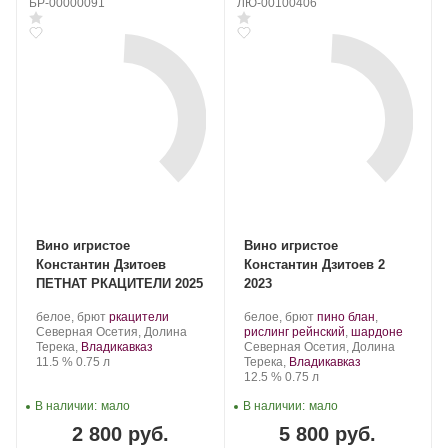
БР-00000091
ЛЮ-00100406
Вино игристое
Вино игристое
Константин Дзитоев
Константин Дзитоев 2
ПЕТНАТ РКАЦИТЕЛИ 2025
2023
Производитель:
.
.
Производитель:
.
белое, брют
ркацители
белое, брют
пино блан
,
Константин
Регион:
Сорт
Константин
Сорт
.
Северная Осетия, Долина
рислинг рейнский
,
шардоне
Дзитоев.
винограда:
Дзитоев.
Регион:
винограда:
Терека,
Владикавказ
Северная Осетия, Долина
Крепость
.
Объем
11.5 %
0.75 л
Терека,
Владикавказ
Крепость
.
Объем
12.5 %
0.75 л
В наличии:
мало
В наличии:
мало
2 800 руб.
5 800 руб.