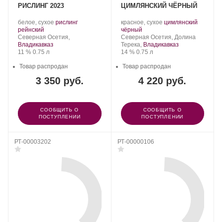
РИСЛИНГ 2023
ЦИМЛЯНСКИЙ ЧЁРНЫЙ
Производитель:
.
Производитель:
.
белое, сухое
рислинг
красное, сухое
цимлянский
Константин
.
Сорт
Константин
.
Сорт
рейнский
чёрный
Дзитоев.
Регион:
винограда:
Дзитоев.
Регион:
винограда:
Северная Осетия,
Северная Осетия, Долина
Владикавказ
Терека,
Владикавказ
Крепость
.
Объем
Крепость
.
Объем
11 %
0.75 л
14 %
0.75 л
Товар распродан
Товар распродан
3 350 руб.
4 220 руб.
СООБЩИТЬ О
СООБЩИТЬ О
ПОСТУПЛЕНИИ
ПОСТУПЛЕНИИ
РТ-00003202
РТ-00000106