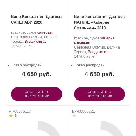
Вино Константин Дзитоев
Вино Константин Дзитоев
САПЕРАВИ 2020
NATURE «Каберне
Совиньон» 2019
Производитель:
.
.
красное, сухое
саперави
Константин
Регион:
Сорт
Северная Осетия, Долина
Производитель:
.
красное, сухое
каберне
Дзитоев.
винограда:
Терека,
Владикавказ
Константин
.
Сорт
совиньон
Крепость
.
Объем
13 %
0.75 л
Дзитоев.
Регион:
винограда:
Северная Осетия, Долина
Терека,
Владикавказ
Крепость
.
Объем
14 %
0.75 л
Товар распродан
Товар распродан
4 650 руб.
4 650 руб.
СООБЩИТЬ О
СООБЩИТЬ О
ПОСТУПЛЕНИИ
ПОСТУПЛЕНИИ
РТ-00005117
БР-00000221
5