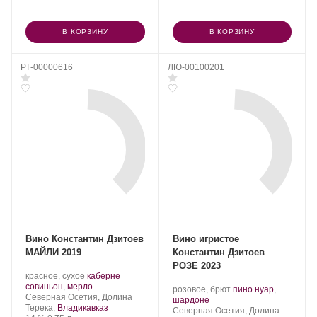
В КОРЗИНУ
В КОРЗИНУ
РТ-00000616
ЛЮ-00100201
Вино Константин Дзитоев
Вино игристое
МАЙЛИ 2019
Константин Дзитоев
РОЗЕ 2023
Производитель:
.
красное, сухое
каберне
Константин
Сорт
.
совиньон
,
мерло
Производитель:
.
розовое, брют
пино нуар
,
Дзитоев.
Регион:
винограда:
Северная Осетия, Долина
Константин
.
Сорт
шардоне
Терека,
Владикавказ
Дзитоев.
Регион:
винограда:
Северная Осетия, Долина