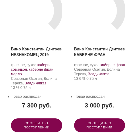
Вино Константин Дзитоев
Вино Константин Дзитоев
НЕЗНАКОМЕЦ 2019
КАБЕРНЕ ФРАН
Производитель:
.
Производитель:
.
.
красное, сухое
каберне
красное, сухое
каберне фран
Константин
Сорт
Константин
Регион:
Сорт
совиньон
,
каберне фран
,
Северная Осетия, Долина
Дзитоев.
.
винограда:
Дзитоев.
винограда:
мерло
Терека,
Владикавказ
Регион:
Крепость
.
Объем
Северная Осетия, Долина
13.6 %
0.75 л
Терека,
Владикавказ
Крепость
.
Объем
13 %
0.75 л
Товар распродан
Товар распродан
7 300 руб.
3 000 руб.
СООБЩИТЬ О
СООБЩИТЬ О
ПОСТУПЛЕНИИ
ПОСТУПЛЕНИИ