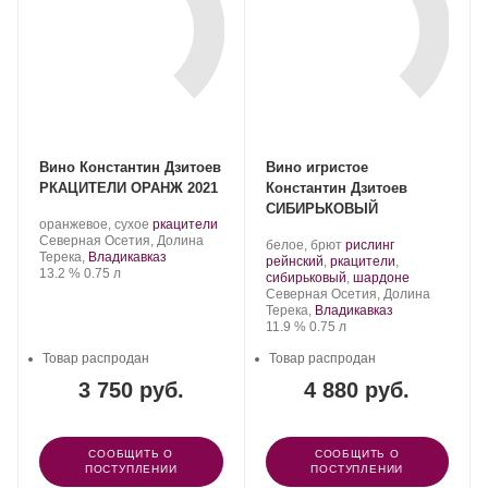
Вино Константин Дзитоев
Вино игристое
РКАЦИТЕЛИ ОРАНЖ 2021
Константин Дзитоев
СИБИРЬКОВЫЙ
Производитель:
.
.
оранжевое, сухое
ркацители
Константин
Регион:
Сорт
Северная Осетия, Долина
Производитель:
.
белое, брют
рислинг
Дзитоев.
винограда:
Терека,
Владикавказ
Константин
Сорт
рейнский
,
ркацители
,
Крепость
.
Объем
13.2 %
0.75 л
Дзитоев.
винограда:
.
сибирьковый
,
шардоне
Регион:
Северная Осетия, Долина
Терека,
Владикавказ
Крепость
.
Объем
11.9 %
0.75 л
Товар распродан
Товар распродан
3 750 руб.
4 880 руб.
СООБЩИТЬ О
СООБЩИТЬ О
ПОСТУПЛЕНИИ
ПОСТУПЛЕНИИ