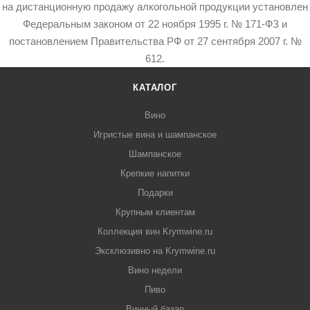
на дистанционную продажу алкогольной продукции установлен
Федеральным законом от 22 ноября 1995 г. № 171-ФЗ и
постановлением Правительства РФ от 27 сентября 2007 г. №
612.
КАТАЛОГ
Вино
Игристые вина и шампанское
Шампанское
Крепкие напитки
Подарки
Крупным клиентам
Коллекция вин Krymwine.ru
Эксклюзивно на Krymwine.ru
Вино недели
Пиво
Винный базар