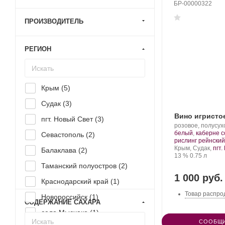
БР-00000322
ПРОИЗВОДИТЕЛЬ
РЕГИОН
Крым (
5
)
Судак (
3
)
Вино игристо
пгт. Новый Свет (
3
)
Производитель:
розовое, полусух
Новый
белый
,
каберне с
Севастополь (
2
)
Свет.
рислинг рейнский
Регион:
Крым, Судак,
пгт
Балаклава (
2
)
Крепость
.
Объем
13 %
0.75 л
Таманский полуостров (
2
)
1 000 руб.
Краснодарский край (
1
)
Товар распро
Новороссийск (
1
)
СОДЕРЖАНИЕ САХАРА
село Мысхако (
1
)
СООБЩИ