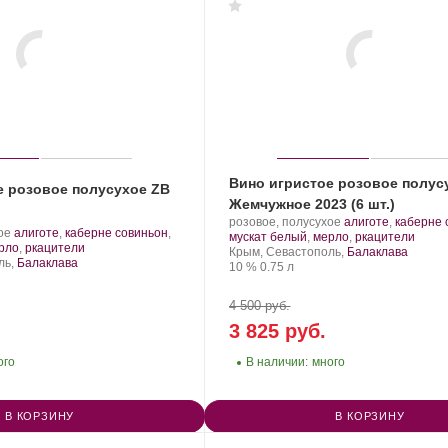
Вино игристое розовое полус
е розовое полусухое ZB
Жемчужное 2023 (6 шт.)
Производитель:
.
розовое, полусухое
алиготе
,
каберне 
.
ое
алиготе
,
каберне совиньон
,
Золотая
Сорт
.
мускат белый
,
мерло
,
ркацители
Сорт
.
рло
,
ркацители
Балка.
Регион:
винограда:
Крым, Севастополь,
Балаклава
винограда:
ль,
Балаклава
Крепость
.
Объем
10 %
0.75 л
4 500 руб.
3 825 руб.
ого
В наличии:
много
В КОРЗИНУ
В КОРЗИНУ