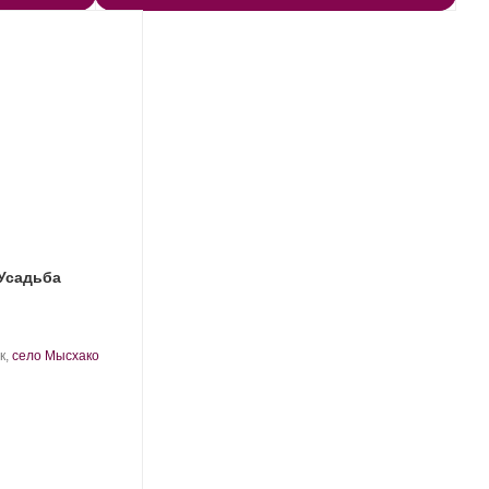
 Усадьба
к,
село Мысхако