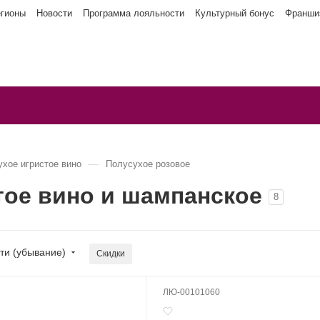
егионы
Новости
Программа лояльности
Культурный бонус
Франши
—
хое игристое вино
Полусухое розовое
тое вино и шампанское
8
ти (убывание)
Скидки
ЛЮ-00101060