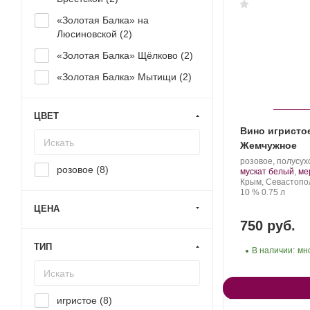
«Золотая Балка» на
Люсиновской (
2
)
«Золотая Балка» Щёлково (
2
)
«Золотая Балка» Мытищи (
2
)
ЦВЕТ
Вино игристо
Жемчужное
Производитель:
розовое, полусух
розовое (
8
)
Золотая
мускат белый
,
ме
Балка.
Регион:
Крым, Севастопо
Крепость
.
Объем
10 %
0.75 л
ЦЕНА
750 руб.
ТИП
В наличии:
мн
игристое (
8
)