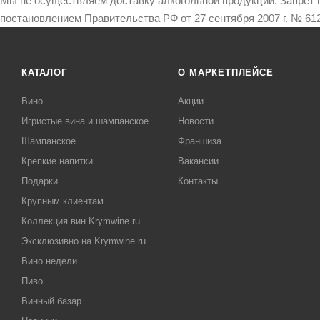
Мы не осуществляем доставку алкогольной продукции. Запрет 
постановлением Правительства РФ от 27 сентября 2007 г. № 612
КАТАЛОГ
О МАРКЕТПЛЕЙСЕ
Вино
Акции
Игристые вина и шампанское
Новости
Шампанское
Франшиза
Крепкие напитки
Вакансии
Подарки
Контакты
Крупным клиентам
Коллекция вин Krymwine.ru
Эксклюзивно на Krymwine.ru
Вино недели
Пиво
Винный базар