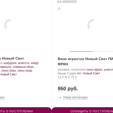
БА-00000205
е Новый Свет
Вино игристое Новый Свет П
.
ое
шардоне
,
алиготе
,
кокур
ФРАН
Сорт
овиньон
,
совиньон блан
,
Производитель:
.
розовое, полусухое
пино фран
,
алиго
винограда:
.
,
пино блан
,
пино нуар
Новый
Регион:
Сорт
Крым, Судак,
пгт. Новый Свет
. Новый Свет
Свет.
Крепость
.
Объем
винограда:
12.5 %
0.75 л
950 руб.
дан
Товар распродан
ТЬ О ПОСТУПЛЕНИИ
СООБЩИТЬ О ПОСТУПЛЕН