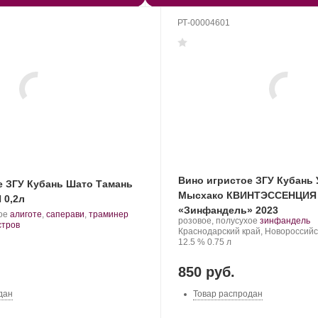
РТ-00004601
Вино игристое ЗГУ Кубань
е ЗГУ Кубань Шато Тамань
Мысхако КВИНТЭССЕНЦИЯ
 0,2л
«Зинфандель» 2023
.
.
ое
алиготе
,
саперави
,
траминер
Производитель:
.
.
розовое, полусухое
зинфандель
Сорт
стров
Усадьба
Регион:
Сорт
Краснодарский край, Новороссийс
винограда:
Мысхако.
Крепость
.
Объем
винограда:
12.5 %
0.75 л
850 руб.
дан
Товар распродан