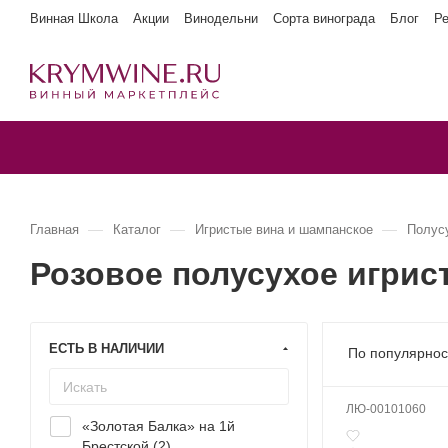
Винная Школа
Акции
Винодельни
Сорта винограда
Блог
Р
—
—
—
Главная
Каталог
Игристые вина и шампанское
Полусу
Розовое полусухое игрис
ЕСТЬ В НАЛИЧИИ
По популярнос
ЛЮ-00101060
«Золотая Балка» на 1й
Брестской (
2
)