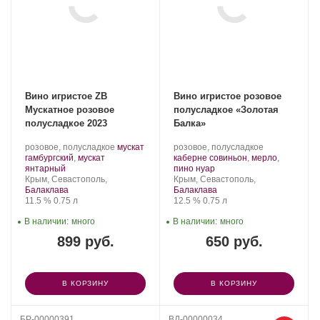
Вино игристое ZB
Вино игристое розовое
Мускатное розовое
полусладкое «Золотая
полусладкое 2023
Балка»
Производитель:
.
Производитель:
.
розовое, полусладкое
мускат
розовое, полусладкое
Золотая
Сорт
Золотая
Сорт
гамбургский
,
мускат
каберне совиньон
,
мерло
,
Балка.
.
винограда:
Балка.
.
винограда:
янтарный
пино нуар
Регион:
Регион:
Крым, Севастополь,
Крым, Севастополь,
Балаклава
Балаклава
Крепость
.
Объем
Крепость
.
Объем
11.5 %
0.75 л
12.5 %
0.75 л
В наличии:
много
В наличии:
много
899 руб.
650 руб.
В КОРЗИНУ
В КОРЗИНУ
БР-00000391
ВД-00000034