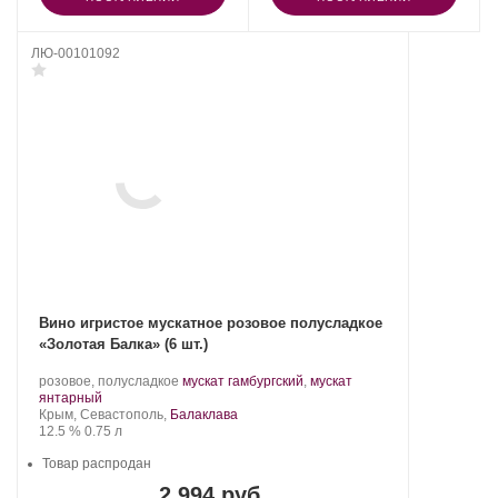
ЛЮ-00101092
Вино игристое мускатное розовое полусладкое
«Золотая Балка» (6 шт.)
Производитель:
.
розовое, полусладкое
мускат гамбургский
,
мускат
Золотая
.
Сорт
янтарный
Балка.
Регион:
винограда:
Крым, Севастополь,
Балаклава
Крепость
.
Объем
12.5 %
0.75 л
Товар распродан
2 994 руб.