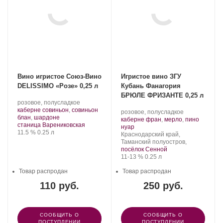
Вино игристое Союз-Вино
Игристое вино ЗГУ
DELISSIMO «Розе» 0,25 л
Кубань Фанагория
БРЮЛЕ ФРИЗАНТЕ 0,25 л
Производитель:
.
розовое, полусладкое
Союз-
Сорт
каберне совиньон
,
совиньон
Производитель:
.
розовое, полусладкое
Вино.
.
винограда:
блан
,
шардоне
Фанагория.
Сорт
каберне фран
,
мерло
,
пино
Регион:
станица Варениковская
.
винограда:
нуар
Крепость
.
Объем
11.5 %
0.25 л
Регион:
Краснодарский край,
Таманский полуостров,
посёлок Сенной
Крепость
.
Объем
11-13 %
0.25 л
Товар распродан
Товар распродан
110 руб.
250 руб.
СООБЩИТЬ О
СООБЩИТЬ О
ПОСТУПЛЕНИИ
ПОСТУПЛЕНИИ