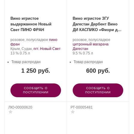
Вино игристое
Вино игристое ЗГУ
выдержанное Новый
Дагестан Дербент Вино
Свет ПИНО ФРАН
ДИ КАСПИКО «Фиори ди
Маре»
Производитель:
.
Производитель:
.
розовое, полусладкое
пино
розовое, полусладкое
Новый
.
Сорт
Дербент
.
Сорт
фран
цитронный магарача
Свет.
Регион:
винограда:
Вино.
Регион:
винограда:
Крым, Судак,
пгт. Новый Свет
Дагестан
Крепость
.
Объем
Крепость
.
Объем
13 %
0.75 л
9.5 %
0.75 л
Товар распродан
Товар распродан
1 250 руб.
600 руб.
СООБЩИТЬ О
СООБЩИТЬ О
ПОСТУПЛЕНИИ
ПОСТУПЛЕНИИ
ЛЮ-00000620
РТ-00005481