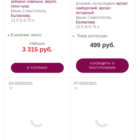
Золотая
Сорт
каберне совиньон
,
мерло
,
Производитель:
.
розовое, полусладкое
мускат
Балка.
.
винограда:
пино нуар
Золотая
Сорт
гамбургский
,
мускат
Регион:
Крым, Севастополь,
Балка.
.
винограда:
янтарный
Балаклава
Регион:
Крым, Севастополь,
Крепость
.
Объем
12.5 %
0.75 л
Балаклава
Крепость
.
Объем
12.5 %
0.75 л
В наличии:
много
Товар распродан
3 900 руб.
499 руб.
3 315 руб.
СООБЩИТЬ О
В КОРЗИНУ
ПОСТУПЛЕНИИ
БА-00000253
РТ-00003921