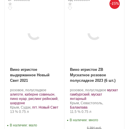
-15%
Вино игристое
Вино игристое ZB
выдержанное Новый
Мускатное розовое
Свет 2021
полусладкое 2023 (6 шт.)
Производитель:
.
Производитель:
.
розовое, полусладкое
розовое, полусладкое
мускат
Новый
Сорт
Золотая
Сорт
алиготе
,
каберне совиньон
,
гамбургский
,
мускат
Свет.
винограда:
Балка.
.
винограда:
пино нуар
,
рислинг рейнский
,
янтарный
.
Регион:
шардоне
Крым, Севастополь,
Регион:
Крым, Судак,
пгт. Новый Свет
Балаклава
Крепость
.
Объем
Крепость
.
Объем
13 %
0.75 л
11.5 %
0.75 л
В наличии:
много
В наличии:
мало
5 394 руб.