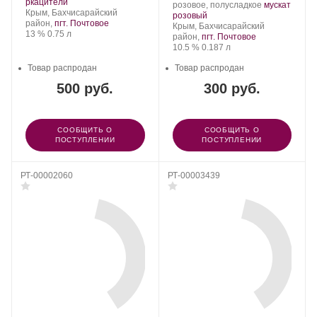
Группа
.
Сорт
ркацители
Производитель:
.
розовое, полусладкое
мускат
компаний
Регион:
винограда:
Крым, Бахчисарайский
Группа
.
Сорт
розовый
«АВК».
район,
пгт. Почтовое
компаний
Регион:
винограда:
Крым, Бахчисарайский
Крепость
.
Объем
13 %
0.75 л
«АВК».
район,
пгт. Почтовое
Крепость
.
Объем
10.5 %
0.187 л
Товар распродан
Товар распродан
500 руб.
300 руб.
СООБЩИТЬ О
СООБЩИТЬ О
ПОСТУПЛЕНИИ
ПОСТУПЛЕНИИ
РТ-00002060
РТ-00003439