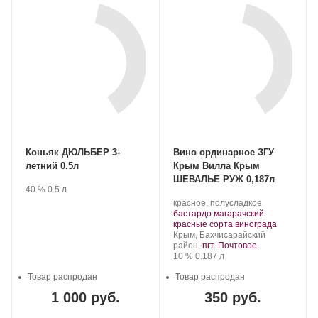
Коньяк ДЮЛЬБЕР 3-
Вино ординарное ЗГУ
летний 0.5л
Крым Вилла Крым
ШЕВАЛЬЕ РУЖ 0,187л
Производитель:
.
Крепость
.
Объем
40 %
0.5 л
Группа
Производитель:
.
красное, полусладкое
компаний
Группа
Сорт
бастардо магарачский
,
«АВК».
компаний
винограда:
.
красные сорта винограда
«АВК».
Регион:
Крым, Бахчисарайский
район,
пгт. Почтовое
Крепость
.
Объем
10 %
0.187 л
Товар распродан
Товар распродан
1 000 руб.
350 руб.