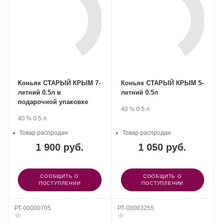
Коньяк СТАРЫЙ КРЫМ 7-
Коньяк СТАРЫЙ КРЫМ 5-
летний 0.5л в
летний 0.5л
подарочной упаковке
Производитель:
.
Крепость
.
Объем
40 %
0.5 л
Группа
Производитель:
.
Крепость
.
Объем
40 %
0.5 л
компаний
Группа
«АВК».
компаний
Товар распродан
Товар распродан
«АВК».
1 900 руб.
1 050 руб.
СООБЩИТЬ О
СООБЩИТЬ О
ПОСТУПЛЕНИИ
ПОСТУПЛЕНИИ
РТ-00000705
РТ-00003255