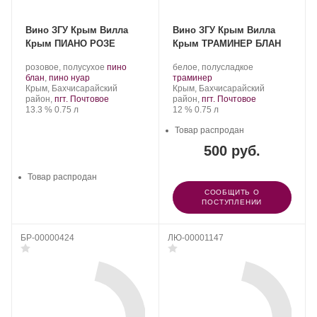
Вино ЗГУ Крым Вилла
Вино ЗГУ Крым Вилла
Крым ПИАНО РОЗЕ
Крым ТРАМИНЕР БЛАН
Производитель:
.
Производитель:
.
розовое, полусухое
пино
белое, полусладкое
Группа
.
Сорт
Группа
.
Сорт
блан
,
пино нуар
траминер
компаний
Регион:
винограда:
компаний
Регион:
винограда:
Крым, Бахчисарайский
Крым, Бахчисарайский
«АВК».
«АВК».
район,
пгт. Почтовое
район,
пгт. Почтовое
Крепость
.
Объем
Крепость
.
Объем
13.3 %
0.75 л
12 %
0.75 л
Товар распродан
500 руб.
Товар распродан
СООБЩИТЬ О
ПОСТУПЛЕНИИ
БР-00000424
ЛЮ-00001147