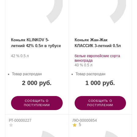
Коньяк KLINKOV 5-
Коньяк Жан-Жак
летний 42% 0.5л в тубусе
КЛАССИК 3-летний 0.5л
Производитель:
.
Крепость
.
Объем
Производитель:
.
42 %
0.5 л
белые европейские сорта
Группа
Группа
Сорт
.
винограда
компаний
компаний
винограда:
Крепость
.
Объем
40 %
0.5 л
«АВК».
«АВК».
Товар распродан
Товар распродан
2 000 руб.
1 000 руб.
СООБЩИТЬ О
СООБЩИТЬ О
ПОСТУПЛЕНИИ
ПОСТУПЛЕНИИ
РТ-00000227
ЛЮ-00000854
5