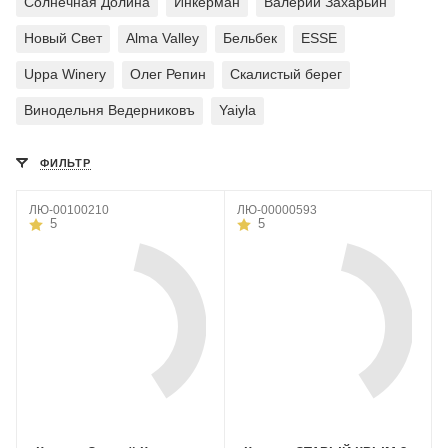
Солнечная Долина
Инкерман
Валерий Захарьин
Новый Свет
Alma Valley
Бельбек
ESSE
Uppa Winery
Олег Репин
Скалистый берег
Винодельня Ведерниковъ
Yaiyla
ФИЛЬТР
ЛЮ-00100210
ЛЮ-00000593
5
5