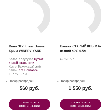
Вино ЗГУ Крым Вилла
Коньяк СТАРЫЙ КРЫМ 6-
Крым WINERY YARD
летний 42% 0.5л
Производитель:
.
Производитель:
.
Крепость
.
Объем
белое, полусухое
мускат
42 %
0.5 л
Группа
Сорт
.
Группа
белый
,
ркацители
компаний
Регион:
винограда:
компаний
Крым, Бахчисарайский
«АВК».
«АВК».
район,
пгт. Почтовое
Крепость
.
Объем
11.5 %
0.75 л
Товар распродан
Товар распродан
560 руб.
1 550 руб.
СООБЩИТЬ О
СООБЩИТЬ О
ПОСТУПЛЕНИИ
ПОСТУПЛЕНИИ