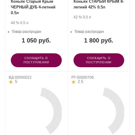
Коньяк Старый Крым
Коньяк СТАРЫЙ КРЫМ 8-
ЧЕРНЫЙ ДУБ 4-летний
летний 42% 0.5л
0.5л
Производитель:
.
Крепость
.
Объем
42 %
0.5 л
Группа
Производитель:
.
Крепость
.
Объем
40 %
0.5 л
компаний
Группа
«АВК».
компаний
Товар распродан
Товар распродан
«АВК».
1 050 руб.
1 800 руб.
СООБЩИТЬ О
СООБЩИТЬ О
ПОСТУПЛЕНИИ
ПОСТУПЛЕНИИ
ВД-00000022
РТ-00000706
5
2.5