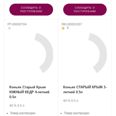
СООБЩИТЬ О
СООБЩИТЬ О
ПОСТУПЛЕНИИ
ПОСТУПЛЕНИИ
РТ-00000704
ЛЮ-00001007
5
Коньяк Старый Крым
Коньяк СТАРЫЙ КРЫМ 3-
ЮЖНЫЙ КЕДР 4-летний
летний 0.5л
0.5л
Производитель:
.
Крепость
.
Объем
40 %
0.5 л
Группа
Производитель:
.
Крепость
.
Объем
40 %
0.5 л
компаний
Группа
«АВК».
компаний
Товар распродан
Товар распродан