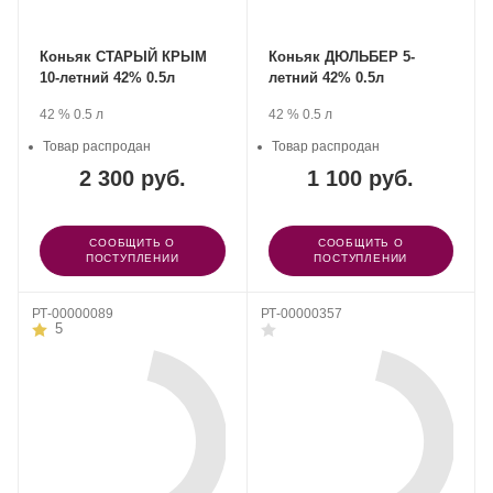
Коньяк СТАРЫЙ КРЫМ
Коньяк ДЮЛЬБЕР 5-
10-летний 42% 0.5л
летний 42% 0.5л
Производитель:
.
Крепость
.
Объем
Производитель:
.
Крепость
.
Объем
42 %
0.5 л
42 %
0.5 л
Группа
Группа
компаний
Товар распродан
компаний
Товар распродан
«АВК».
«АВК».
2 300 руб.
1 100 руб.
СООБЩИТЬ О
СООБЩИТЬ О
ПОСТУПЛЕНИИ
ПОСТУПЛЕНИИ
РТ-00000089
РТ-00000357
5