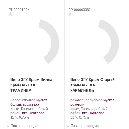
РТ-00001894
БР-00000080
Вино ЗГУ Крым Вилла
Вино ЗГУ Крым Старый
Крым МУСКАТ
Крым МУСКАТ
ТРАМИНЕР
КАРМИНЕЛЬ
Производитель:
.
Производитель:
.
белое, сладкое
мускат
розовое, полусухое
мускат
Группа
Сорт
.
Группа
.
Сорт
белый
,
траминер
розовый
компаний
Регион:
винограда:
компаний
Регион:
винограда:
Крым, Бахчисарайский
Крым, Бахчисарайский
«АВК».
«АВК».
район,
пгт. Почтовое
район,
пгт. Почтовое
Крепость
.
Объем
Крепость
.
Объем
11 %
0.75 л
12 %
0.75 л
Товар распродан
Товар распродан