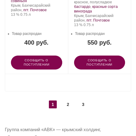
Группа
.
Сорт
совиньон
Производитель:
.
красное, полусладкое
компаний
Регион:
винограда:
Крым, Бахчисарайский
Группа
Сорт
бастардо
,
красные сорта
«АВК».
район,
пгт. Почтовое
компаний
.
винограда:
винограда
Крепость
.
Объем
13 %
0.75 л
«АВК».
Регион:
Крым, Бахчисарайский
район,
пгт. Почтовое
Крепость
.
Объем
13 %
0.75 л
Товар распродан
Товар распродан
400 руб.
550 руб.
СООБЩИТЬ О
СООБЩИТЬ О
ПОСТУПЛЕНИИ
ПОСТУПЛЕНИИ
ПОКАЗАТЬ ЕЩЕ
1
2
3
Группа компаний «АВК» — крымский холдинг,