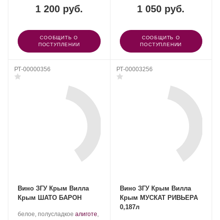
«АВК».
1 200 руб.
1 050 руб.
СООБЩИТЬ О
СООБЩИТЬ О
ПОСТУПЛЕНИИ
ПОСТУПЛЕНИИ
РТ-00000356
РТ-00003256
Вино ЗГУ Крым Вилла
Вино ЗГУ Крым Вилла
Крым ШАТО БАРОН
Крым МУСКАТ РИВЬЕРА
0,187л
Производитель:
.
белое, полусладкое
алиготе
,