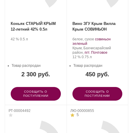
Коньяк СТАРЫЙ КРЫМ
Вино ЗГУ Крым Вилла
12-летний 42% 0.5л
Крым СОВИНЬОН
Производитель:
.
Крепость
.
Объем
Производитель:
.
42 %
0.5 л
белое, сухое
совиньон
Группа
Группа
.
Сорт
зеленый
компаний
компаний
Регион:
винограда:
Крым, Бахчисарайский
«АВК».
«АВК».
район,
пгт. Почтовое
Крепость
.
Объем
12 %
0.75 л
Товар распродан
Товар распродан
2 300 руб.
450 руб.
СООБЩИТЬ О
СООБЩИТЬ О
ПОСТУПЛЕНИИ
ПОСТУПЛЕНИИ
РТ-00004492
ЛЮ-00000855
5